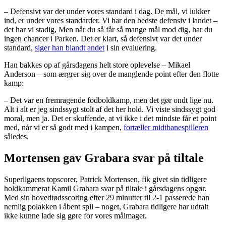
– Defensivt var det under vores standard i dag. De mål, vi lukker
ind, er under vores standarder. Vi har den bedste defensiv i landet –
det har vi stadig, Men når du så får så mange mål mod dig, har du
ingen chancer i Parken. Det er klart, så defensivt var det under
standard,
siger han blandt andet
i sin evaluering.
Han bakkes op af gårsdagens helt store oplevelse – Mikael
Anderson – som ærgrer sig over de manglende point efter den flotte
kamp:
– Det var en fremragende fodboldkamp, men det gør ondt lige nu.
Alt i alt er jeg sindssygt stolt af det her hold. Vi viste sindssygt god
moral, men ja. Det er skuffende, at vi ikke i det mindste får et point
med, når vi er så godt med i kampen,
fortæller midtbanespilleren
således.
Mortensen gav Grabara svar på tiltale
Superligaens topscorer, Patrick Mortensen, fik givet sin tidligere
holdkammerat Kamil Grabara svar på tiltale i gårsdagens opgør.
Med sin hovedtødsscoring efter 29 minutter til 2-1 passerede han
nemlig polakken i åbent spil – noget, Grabara tidligere har udtalt
ikke kunne lade sig gøre for vores målmager.