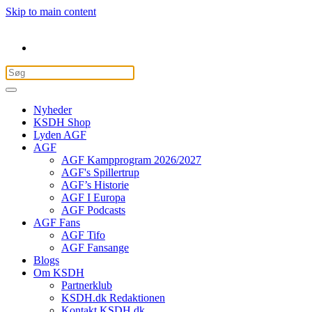
Skip to main content
Nyheder
KSDH Shop
Lyden AGF
AGF
AGF Kampprogram 2026/2027
AGF's Spillertrup
AGF’s Historie
AGF I Europa
AGF Podcasts
AGF Fans
AGF Tifo
AGF Fansange
Blogs
Om KSDH
Partnerklub
KSDH.dk Redaktionen
Kontakt KSDH.dk