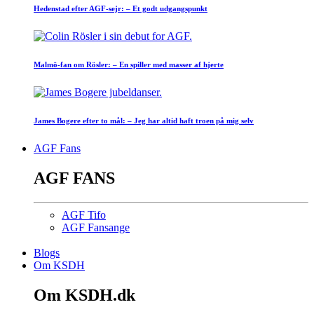
Hedenstad efter AGF-sejr: – Et godt udgangspunkt
Malmö-fan om Rösler: – En spiller med masser af hjerte
James Bogere efter to mål: – Jeg har altid haft troen på mig selv
AGF Fans
AGF FANS
AGF Tifo
AGF Fansange
Blogs
Om KSDH
Om KSDH.dk