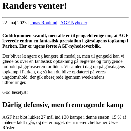
Randers venter!
22. maj 2023
|
Jonas Roulund
|
AGF Nyheder
Gulddrømmen svandt, men alle er til gengæld enige om, at AGF
leverede endnu en fantastisk præstation i gårsdagens topkamp i
Parken. Her er ugens første AGF-nyhedsoverblik.
Der bliver længere og længere til medaljer, men til gengæld kan vi
glæde os over en fantastisk opbakning på lægterne og forrygende
fodbold på grønsværen for tiden. Vi samler i dag op på gårsdagens
topkamp i Parken, og så kan du blive opdateret på vores
ungdomshold, der gik ubesejrede igennem weekendens
udfordringer.
God læselyst!
Dårlig defensiv, men fremragende kamp
AGF har blot lukket 27 mål ind i 30 kampe i denne sæson. 15 % af
målene faldt i går, og det er noget, der irriterer cheftræner Uwe
Rösler: