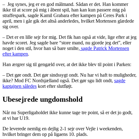
– Jeg synes, jeg er en god målmand. Sådan er det. Han kommer
ikke til at score på mig i åbent spil, han kan kun passere mig på
straffespark, sagde Kamil Grabara efter kampen på Ceres Park i
april, men i går gik det altså anderledes, hvilket Mortensen glædede
sig over.
– Det er en lille sejr for mig. Det fik han også at vide, lige efter at jeg
havde scoret. Jeg sagde bare “store mand, nu gjorde jeg det”, eller
noget i den stil, hvor han så bare smilte,
sagde Patrick Mortensen
efter kampen
.
Han ærgrer sig til gengæld over, at det ikke blev til point i Parken:
– Det gør ondt. Det gør sindssygt ondt. Nu har vi haft to muligheder,
ikke? Mod FC Nordsjælland også. Det gør sgu lidt ondt,
sagde
kaptajnen således
kort efter slutfløjt.
Ubesejrede ungdomshold
Når nu Superligaholdet ikke kunne tage tre point, så er det jo godt,
at vi har U19.
De leverede nemlig en dejlig 2-1 sejr over Vejle i weekenden,
hvilket bringer dem op på ligaens 10. plads.