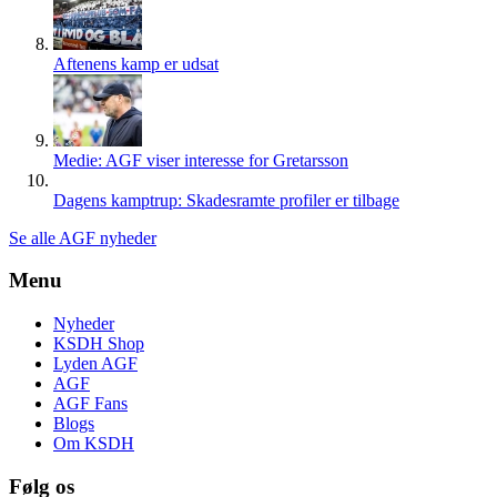
Aftenens kamp er udsat
Medie: AGF viser interesse for Gretarsson
Dagens kamptrup: Skadesramte profiler er tilbage
Se alle AGF nyheder
Menu
Nyheder
KSDH Shop
Lyden AGF
AGF
AGF Fans
Blogs
Om KSDH
Følg os