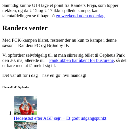
Samtidig kunne U14 tage et point fra Randers Freja, som topper
rækken, og da U15 og U17 ikke spillede kampe, kan
talentafdelingen se tilbage på
en weekend uden nederlag
.
Randers venter
Med FCK-kampen klaret, resterer der nu kun to kampe i denne
sæson – Randers FC og Brøndby IF.
Vi opfordrer selvfølgelig til, at man sikrer sig billet til Cepheus Park
den 30. maj allerede nu –
Fanklubben har åbent for busturene
, så det
er bare med at få meldt sig til.
Det var alt for i dag – hav en go’ hvii mandag!
Flere AGF Nyheder
Hedenstad efter AGF-sejr: – Et godt udgangspunkt