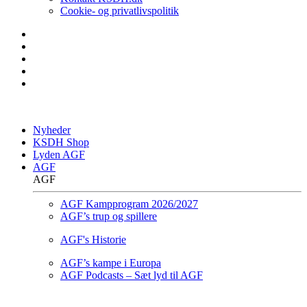
Cookie- og privatlivspolitik
Nyheder
KSDH Shop
Lyden AGF
AGF
AGF
AGF Kampprogram 2026/2027
AGF’s trup og spillere
AGF's Historie
AGF’s kampe i Europa
AGF Podcasts – Sæt lyd til AGF