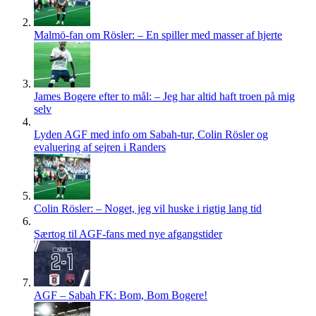
Malmö-fan om Rösler: – En spiller med masser af hjerte
James Bogere efter to mål: – Jeg har altid haft troen på mig
selv
Lyden AGF med info om Sabah-tur, Colin Rösler og
evaluering af sejren i Randers
Colin Rösler: – Noget, jeg vil huske i rigtig lang tid
Særtog til AGF-fans med nye afgangstider
AGF – Sabah FK: Bom, Bom Bogere!