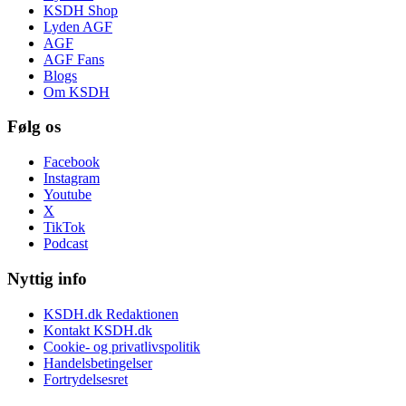
KSDH Shop
Lyden AGF
AGF
AGF Fans
Blogs
Om KSDH
Følg os
Facebook
Instagram
Youtube
X
TikTok
Podcast
Nyttig info
KSDH.dk Redaktionen
Kontakt KSDH.dk
Cookie- og privatlivspolitik
Handelsbetingelser
Fortrydelsesret