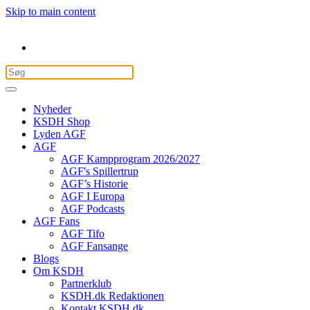
Skip to main content
Nyheder
KSDH Shop
Lyden AGF
AGF
AGF Kampprogram 2026/2027
AGF's Spillertrup
AGF’s Historie
AGF I Europa
AGF Podcasts
AGF Fans
AGF Tifo
AGF Fansange
Blogs
Om KSDH
Partnerklub
KSDH.dk Redaktionen
Kontakt KSDH.dk