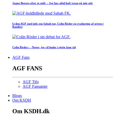
James Bogere efter to mål: – Jeg har altid haft troen på mig selv
Lyden AGF med info om Sabah-tur, Colin Rösler og evaluering af sejren i
Randers
Colin Rösler: – Noget, jeg vil huske i rigtig lang tid
AGF Fans
AGF FANS
AGF Tifo
AGF Fansange
Blogs
Om KSDH
Om KSDH.dk