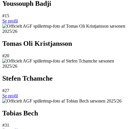
Youssouph Badji
#15
Se profil
Tomas Oli Kristjansson
#20
Stefen Tchamche
#27
Se profil
Tobias Bech
#31