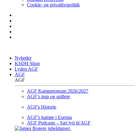
Cookie- og privatlivspolitik
Nyheder
KSDH Shop
Lyden AGF
AGF
AGF
AGF Kampprogram 2026/2027
AGF’s trup og spillere
AGF's Historie
AGF’s kampe i Europa
AGF Podcasts – Sæt lyd til AGF