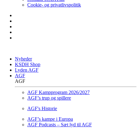
Cookie- og privatlivspolitik
Nyheder
KSDH Shop
Lyden AGF
AGF
AGF
AGF Kampprogram 2026/2027
AGF’s trup og spillere
AGF's Historie
AGF’s kampe i Europa
AGF Podcasts – Sæt lyd til AGF