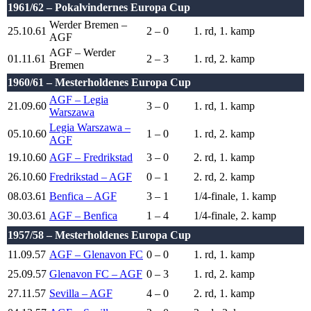
1961/62 – Pokalvindernes Europa Cup
Werder Bremen –
25.10.61
2 – 0
1. rd, 1. kamp
AGF
AGF – Werder
01.11.61
2 – 3
1. rd, 2. kamp
Bremen
1960/61 – Mesterholdenes Europa Cup
AGF – Legia
21.09.60
3 – 0
1. rd, 1. kamp
Warszawa
Legia Warszawa –
05.10.60
1 – 0
1. rd, 2. kamp
AGF
19.10.60
AGF – Fredrikstad
3 – 0
2. rd, 1. kamp
26.10.60
Fredrikstad – AGF
0 – 1
2. rd, 2. kamp
08.03.61
Benfica – AGF
3 – 1
1/4-finale, 1. kamp
30.03.61
AGF – Benfica
1 – 4
1/4-finale, 2. kamp
1957/58 – Mesterholdenes Europa Cup
11.09.57
AGF – Glenavon FC
0 – 0
1. rd, 1. kamp
25.09.57
Glenavon FC – AGF
0 – 3
1. rd, 2. kamp
27.11.57
Sevilla – AGF
4 – 0
2. rd, 1. kamp