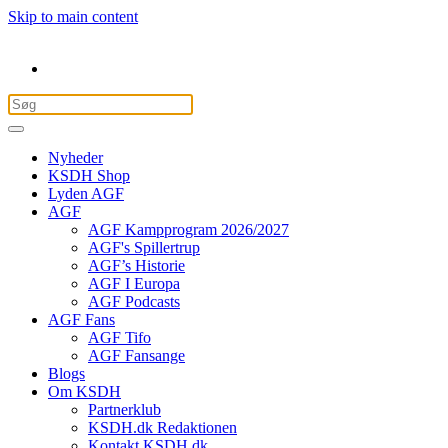
Skip to main content
Nyheder
KSDH Shop
Lyden AGF
AGF
AGF Kampprogram 2026/2027
AGF's Spillertrup
AGF’s Historie
AGF I Europa
AGF Podcasts
AGF Fans
AGF Tifo
AGF Fansange
Blogs
Om KSDH
Partnerklub
KSDH.dk Redaktionen
Kontakt KSDH.dk