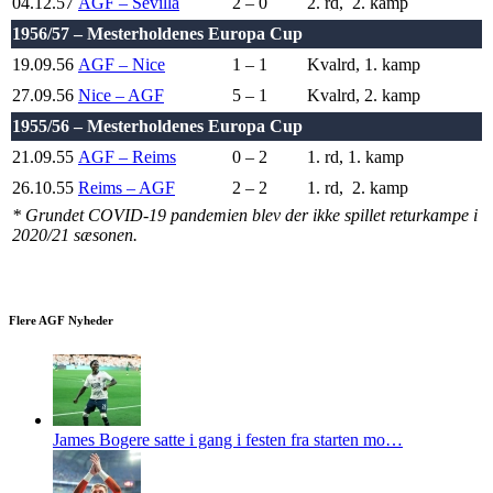
04.12.57
AGF – Sevilla
2 – 0
2. rd, 2. kamp
1956/57 – Mesterholdenes Europa Cup
19.09.56
AGF – Nice
1 – 1
Kvalrd, 1. kamp
27.09.56
Nice – AGF
5 – 1
Kvalrd, 2. kamp
1955/56 – Mesterholdenes Europa Cup
21.09.55
AGF – Reims
0 – 2
1. rd, 1. kamp
26.10.55
Reims – AGF
2 – 2
1. rd, 2. kamp
* Grundet COVID-19 pandemien blev der ikke spillet returkampe i
2020/21 sæsonen.
Flere AGF Nyheder
James Bogere satte i gang i festen fra starten mo…