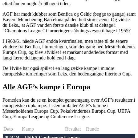
efterhånden nogle år tilbage i tiden.
AGF har mødt klubber som Benfica og Celtic (begge to gange) samt
Bayern München og Barcelona på den helt store scene. Og vidste
du f.eks., at AGF var den første danske klub til at deltage i
“Champions League” i turneringens åbningssæson tilbage i 1955?
I 1960/61 nåede AGF endda kvartfinalen, men tabte til de senere
vindere fra Benfica, i turneringen, som dengang hed Mesterholdenes
Europa Cup, og blev afviklet i et markant anderledes format med
langt færre deltagende hold end i dag.
De Hviiie har også spillet i en lang række kampe i mindre
europæiske turneringer som f.eks. den hedengangne Intertoto Cup.
Alle AGF’s kampe i Europa
Forneden kan du se en komplet gennemgang over AGF’s resultater i
europæiske cupkampe. Listen omfatter AGF’s kampe i
Mesterholdenes Europa Cup, Pokalvindernes Europa Cup, UEFA
Cup, Europa League og Conference League.
Dato
Kamp
Resultat
Runde
2023/24 – UEFA Conference League