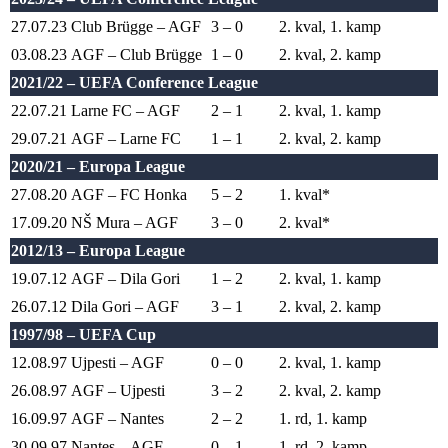
27.07.23
Club Brügge – AGF
3 – 0
2. kval, 1. kamp
03.08.23
AGF – Club Brügge
1 – 0
2. kval, 2. kamp
2021/22 – UEFA Conference League
22.07.21
Larne FC – AGF
2 – 1
2. kval, 1. kamp
29.07.21
AGF – Larne FC
1 – 1
2. kval, 2. kamp
2020/21 – Europa League
27.08.20
AGF – FC Honka
5 – 2
1. kval*
17.09.20
NŠ Mura – AGF
3 – 0
2. kval*
2012/13 – Europa League
19.07.12
AGF – Dila Gori
1 – 2
2. kval, 1. kamp
26.07.12
Dila Gori – AGF
3 – 1
2. kval, 2. kamp
1997/98 – UEFA Cup
12.08.97
Ujpesti – AGF
0 – 0
2. kval, 1. kamp
26.08.97
AGF – Ujpesti
3 – 2
2. kval, 2. kamp
16.09.97
AGF – Nantes
2 – 2
1. rd, 1. kamp
30.09.97
Nantes – AGF
0 – 1
1. rd, 2. kamp