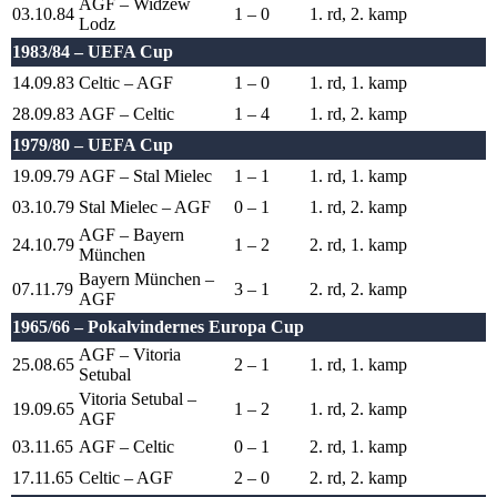
AGF – Widzew
03.10.84
1 – 0
1. rd, 2. kamp
Lodz
1983/84 – UEFA Cup
14.09.83
Celtic – AGF
1 – 0
1. rd, 1. kamp
28.09.83
AGF – Celtic
1 – 4
1. rd, 2. kamp
1979/80 – UEFA Cup
19.09.79
AGF – Stal Mielec
1 – 1
1. rd, 1. kamp
03.10.79
Stal Mielec – AGF
0 – 1
1. rd, 2. kamp
AGF – Bayern
24.10.79
1 – 2
2. rd, 1. kamp
München
Bayern München –
07.11.79
3 – 1
2. rd, 2. kamp
AGF
1965/66 – Pokalvindernes Europa Cup
AGF – Vitoria
25.08.65
2 – 1
1. rd, 1. kamp
Setubal
Vitoria Setubal –
19.09.65
1 – 2
1. rd, 2. kamp
AGF
03.11.65
AGF – Celtic
0 – 1
2. rd, 1. kamp
17.11.65
Celtic – AGF
2 – 0
2. rd, 2. kamp