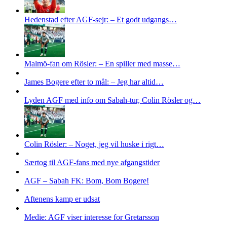
Hedenstad efter AGF-sejr: – Et godt udgangs…
Malmö-fan om Rösler: – En spiller med masse…
James Bogere efter to mål: – Jeg har altid…
Lyden AGF med info om Sabah-tur, Colin Rösler og…
Colin Rösler: – Noget, jeg vil huske i rigt…
Særtog til AGF-fans med nye afgangstider
AGF – Sabah FK: Bom, Bom Bogere!
Aftenens kamp er udsat
Medie: AGF viser interesse for Gretarsson