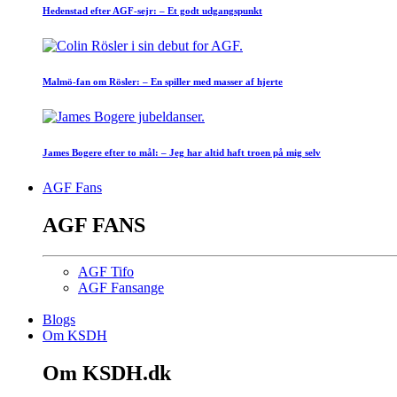
Hedenstad efter AGF-sejr: – Et godt udgangspunkt
Malmö-fan om Rösler: – En spiller med masser af hjerte
James Bogere efter to mål: – Jeg har altid haft troen på mig selv
AGF Fans
AGF FANS
AGF Tifo
AGF Fansange
Blogs
Om KSDH
Om KSDH.dk