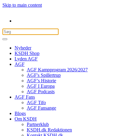
Skip to main content
Nyheder
KSDH Shop
Lyden AGF
AGF
AGF Kampprogram 2026/2027
AGF's Spillertrup
AGF’s Historie
AGF I Europa
AGF Podcasts
AGF Fans
AGF Tifo
AGF Fansange
Blogs
Om KSDH
Partnerklub
KSDH.dk Redaktionen
Kontakt KSDH.dk