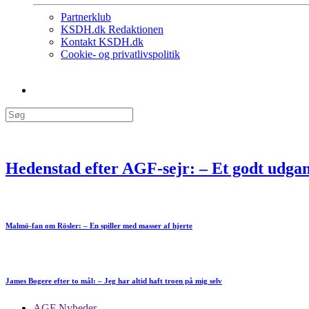
Partnerklub
KSDH.dk Redaktionen
Kontakt KSDH.dk
Cookie- og privatlivspolitik
Hedenstad efter AGF-sejr: – Et godt udga
Malmö-fan om Rösler: – En spiller med masser af hjerte
James Bogere efter to mål: – Jeg har altid haft troen på mig selv
AGF Nyheder