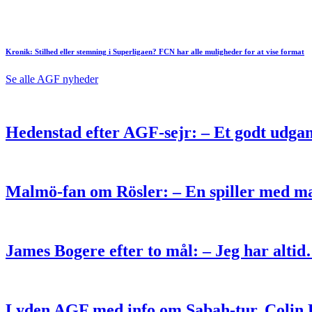
Kronik: Stilhed eller stemning i Superligaen? FCN har alle muligheder for at vise format
Se alle AGF nyheder
Hedenstad efter AGF-sejr: – Et godt udga
Malmö-fan om Rösler: – En spiller med ma
James Bogere efter to mål: – Jeg har alti
Lyden AGF med info om Sabah-tur, Colin