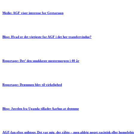
Medie: AGF viser interesse for Gretarsson
Blog: Hvad er det vigtigste for AGF i det her transfervindue?
Reportage: Det’ den smukkeste mestermorgen i 40 år
Reportage: Drømmen blev til virkelighed
Blog: Juvelen fra Uganda tillader Aarhus at drømme
AGF-fan efter spilstop: Det var mig, der råbte – men aldrig noget racistisk eller homofobi