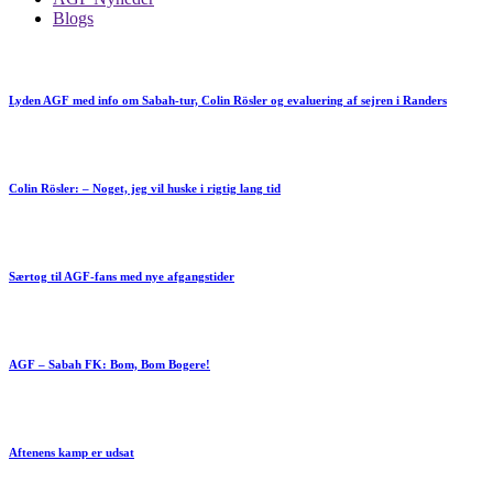
Blogs
Lyden AGF med info om Sabah-tur, Colin Rösler og evaluering af sejren i Randers
Colin Rösler: – Noget, jeg vil huske i rigtig lang tid
Særtog til AGF-fans med nye afgangstider
AGF – Sabah FK: Bom, Bom Bogere!
Aftenens kamp er udsat