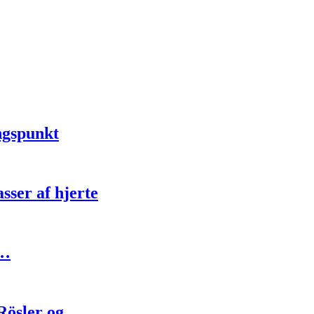
ngspunkt
sser af hjerte
d…
 Rösler og…