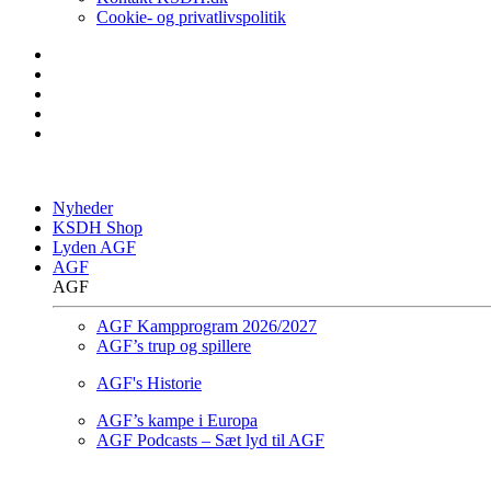
Cookie- og privatlivspolitik
Nyheder
KSDH Shop
Lyden AGF
AGF
AGF
AGF Kampprogram 2026/2027
AGF’s trup og spillere
AGF's Historie
AGF’s kampe i Europa
AGF Podcasts – Sæt lyd til AGF