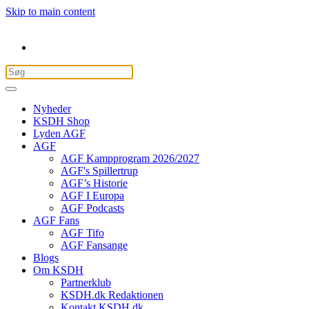
Skip to main content
Nyheder
KSDH Shop
Lyden AGF
AGF
AGF Kampprogram 2026/2027
AGF's Spillertrup
AGF’s Historie
AGF I Europa
AGF Podcasts
AGF Fans
AGF Tifo
AGF Fansange
Blogs
Om KSDH
Partnerklub
KSDH.dk Redaktionen
Kontakt KSDH.dk