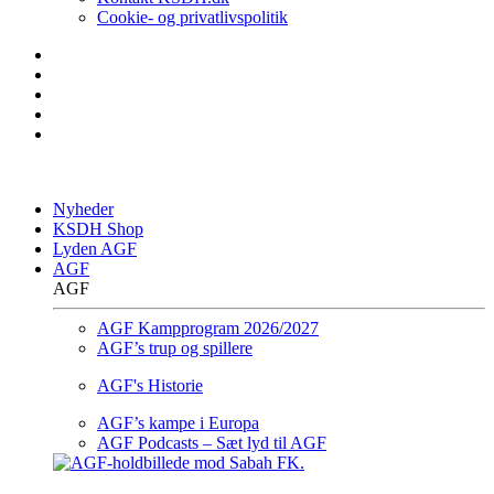
Cookie- og privatlivspolitik
Nyheder
KSDH Shop
Lyden AGF
AGF
AGF
AGF Kampprogram 2026/2027
AGF’s trup og spillere
AGF's Historie
AGF’s kampe i Europa
AGF Podcasts – Sæt lyd til AGF