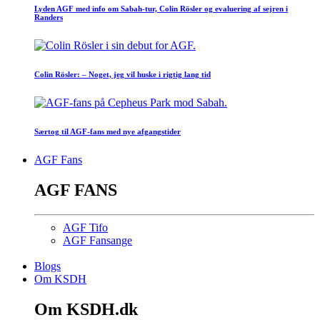
Lyden AGF med info om Sabah-tur, Colin Rösler og evaluering af sejren i
Randers
Colin Rösler: – Noget, jeg vil huske i rigtig lang tid
Særtog til AGF-fans med nye afgangstider
AGF Fans
AGF FANS
AGF Tifo
AGF Fansange
Blogs
Om KSDH
Om KSDH.dk