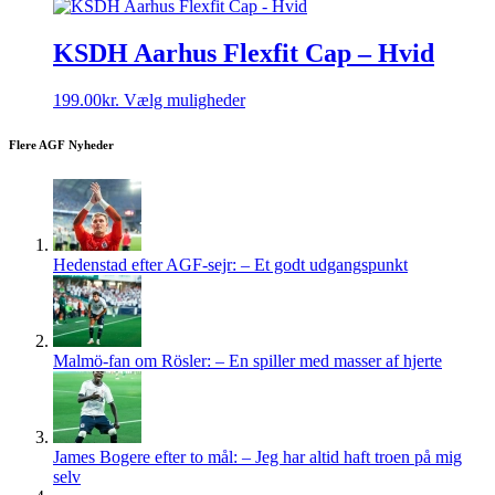
pris
pris
har
var:
er:
flere
229.00kr..
149.00kr..
varianter.
KSDH Aarhus Flexfit Cap – Hvid
Mulighederne
kan
Dette
199.00
kr.
Vælg muligheder
vælges
vare
på
har
varesiden
Flere AGF Nyheder
flere
varianter.
Mulighederne
kan
vælges
på
Hedenstad efter AGF-sejr: – Et godt udgangspunkt
varesiden
Malmö-fan om Rösler: – En spiller med masser af hjerte
James Bogere efter to mål: – Jeg har altid haft troen på mig
selv