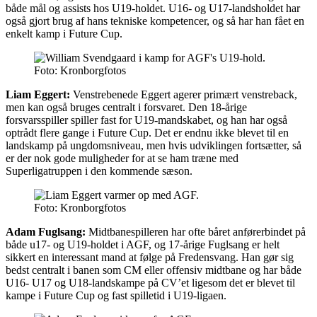
både mål og assists hos U19-holdet. U16- og U17-landsholdet har
også gjort brug af hans tekniske kompetencer, og så har han fået en
enkelt kamp i Future Cup.
Foto: Kronborgfotos
Liam Eggert:
Venstrebenede Eggert agerer primært venstreback,
men kan også bruges centralt i forsvaret. Den 18-årige
forsvarsspiller spiller fast for U19-mandskabet, og han har også
optrådt flere gange i Future Cup. Det er endnu ikke blevet til en
landskamp på ungdomsniveau, men hvis udviklingen fortsætter, så
er der nok gode muligheder for at se ham træne med
Superligatruppen i den kommende sæson.
Foto: Kronborgfotos
Adam Fuglsang:
Midtbanespilleren har ofte båret anførerbindet på
både u17- og U19-holdet i AGF, og 17-årige Fuglsang er helt
sikkert en interessant mand at følge på Fredensvang. Han gør sig
bedst centralt i banen som CM eller offensiv midtbane og har både
U16- U17 og U18-landskampe på CV’et ligesom det er blevet til
kampe i Future Cup og fast spilletid i U19-ligaen.