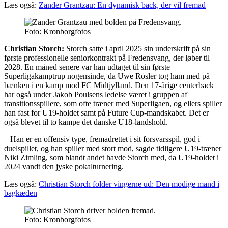
Læs også:
Zander Grantzau: En dynamisk back, der vil fremad
Foto: Kronborgfotos
Christian Storch:
Storch satte i april 2025 sin underskrift på sin
første professionelle seniorkontrakt på Fredensvang, der løber til
2028. En måned senere var han udtaget til sin første
Superligakamptrup nogensinde, da Uwe Rösler tog ham med på
bænken i en kamp mod FC Midtjylland. Den 17-årige centerback
har også under Jakob Poulsens ledelse været i gruppen af
transitionsspillere, som ofte træner med Superligaen, og ellers spiller
han fast for U19-holdet samt på Future Cup-mandskabet. Det er
også blevet til to kampe det danske U18-landshold.
– Han er en offensiv type, fremadrettet i sit forsvarsspil, god i
duelspillet, og han spiller med stort mod, sagde tidligere U19-træner
Niki Zimling, som blandt andet havde Storch med, da U19-holdet i
2024 vandt den jyske pokalturnering.
Læs også:
Christian Storch folder vingerne ud: Den modige mand i
bagkæden
Foto: Kronborgfotos