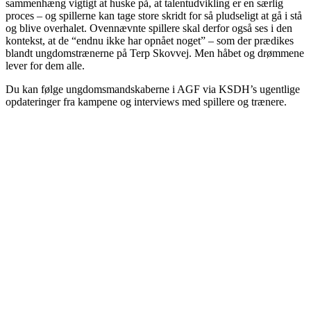
sammenhæng vigtigt at huske på, at talentudvikling er en særlig
proces – og spillerne kan tage store skridt for så pludseligt at gå i stå
og blive overhalet. Ovennævnte spillere skal derfor også ses i den
kontekst, at de “endnu ikke har opnået noget” – som der prædikes
blandt ungdomstrænerne på Terp Skovvej. Men håbet og drømmene
lever for dem alle.
Du kan følge ungdomsmandskaberne i AGF via KSDH’s ugentlige
opdateringer fra kampene og interviews med spillere og trænere.