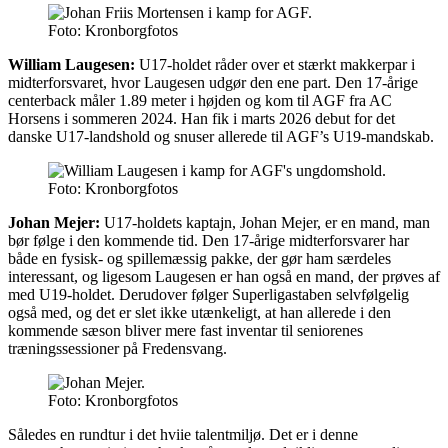
Foto: Kronborgfotos
William Laugesen:
U17-holdet råder over et stærkt makkerpar i
midterforsvaret, hvor Laugesen udgør den ene part. Den 17-årige
centerback måler 1.89 meter i højden og kom til AGF fra AC
Horsens i sommeren 2024. Han fik i marts 2026 debut for det
danske U17-landshold og snuser allerede til AGF’s U19-mandskab.
Foto: Kronborgfotos
Johan Mejer:
U17-holdets kaptajn, Johan Mejer, er en mand, man
bør følge i den kommende tid. Den 17-årige midterforsvarer har
både en fysisk- og spillemæssig pakke, der gør ham særdeles
interessant, og ligesom Laugesen er han også en mand, der prøves af
med U19-holdet. Derudover følger Superligastaben selvfølgelig
også med, og det er slet ikke utænkeligt, at han allerede i den
kommende sæson bliver mere fast inventar til seniorenes
træningssessioner på Fredensvang.
Foto: Kronborgfotos
Således en rundtur i det hviie talentmiljø. Det er i denne