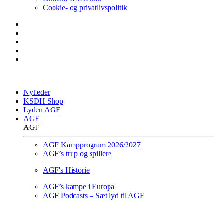
Cookie- og privatlivspolitik
Nyheder
KSDH Shop
Lyden AGF
AGF
AGF
AGF Kampprogram 2026/2027
AGF’s trup og spillere
AGF's Historie
AGF’s kampe i Europa
AGF Podcasts – Sæt lyd til AGF