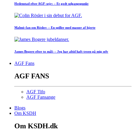
Hedenstad efter AGF-sejr: – Et godt udgangspunkt
Malmö-fan om Rösler: – En spiller med masser af hjerte
James Bogere efter to mål: – Jeg har altid haft troen på mig selv
AGF Fans
AGF FANS
AGF Tifo
AGF Fansange
Blogs
Om KSDH
Om KSDH.dk