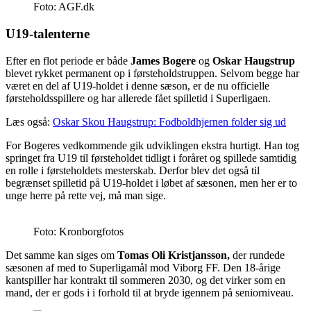
Foto: AGF.dk
U19-talenterne
Efter en flot periode er både
James Bogere
og
Oskar Haugstrup
blevet rykket permanent op i førsteholdstruppen. Selvom begge har
været en del af U19-holdet i denne sæson, er de nu officielle
førsteholdsspillere og har allerede fået spilletid i Superligaen.
Læs også:
Oskar Skou Haugstrup: Fodboldhjernen folder sig ud
For Bogeres vedkommende gik udviklingen ekstra hurtigt. Han tog
springet fra U19 til førsteholdet tidligt i foråret og spillede samtidig
en rolle i førsteholdets mesterskab. Derfor blev det også til
begrænset spilletid på U19-holdet i løbet af sæsonen, men her er to
unge herre på rette vej, må man sige.
Foto: Kronborgfotos
Det samme kan siges om
Tomas Oli Kristjansson,
der rundede
sæsonen af med to Superligamål mod Viborg FF. Den 18-årige
kantspiller har kontrakt til sommeren 2030, og det virker som en
mand, der er gods i i forhold til at bryde igennem på seniorniveau.