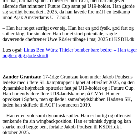
for mål, når han spiller. Thieler er blot 16 år, men har alligevel
allerede fået minutter i Future Cup samt på U19-holdet. Han gjorde
sig særligt bemærket i 2025, da han lavede fire mål i en testkamp
imod Ajax Amsterdams U17-hold.
– Han har noget særligt over sig. Han har en god fysik, god fart og
spiller klogt for sin alder. Han har et stort potentiale, sagde
daværende cheftræner Uwe Rösler tilbage i maj 2025 til KSDH.dk.
Læs også:
Linus Ben Würtz Thieler bomber bare bedre: – Han tager
nogle rigtig gode skridt
Zander Grantzau:
17-årige Grantzau kom under Jakob Poulsens
ledelse med i flere SL-kamptrupper i løbet af efteråret 2025, og den
dynamiske højreback optræder fast på U19-holdet og i Future Cup.
Han har endvidere flere U18-landskampe på CV’et. Han er
opvokset i Søften, men spillede i samarbejdsklubben Hadsten SK,
inden han skiftede til AGF i sommeren 2019.
– Han er en voldsomt dynamisk spiller. Han er hurtig og offensivt
tænkende fra sin wingbackposition. Han er teknisk dygtig og kan
sparke med begge ben, fortalte Jakob Poulsen til KSDH.dk i
oktober 2025.