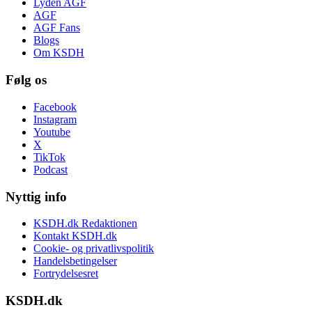
Lyden AGF
AGF
AGF Fans
Blogs
Om KSDH
Følg os
Facebook
Instagram
Youtube
X
TikTok
Podcast
Nyttig info
KSDH.dk Redaktionen
Kontakt KSDH.dk
Cookie- og privatlivspolitik
Handelsbetingelser
Fortrydelsesret
KSDH.dk