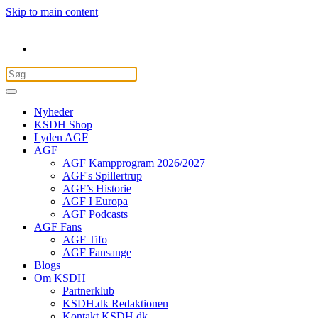
Skip to main content
Nyheder
KSDH Shop
Lyden AGF
AGF
AGF Kampprogram 2026/2027
AGF's Spillertrup
AGF’s Historie
AGF I Europa
AGF Podcasts
AGF Fans
AGF Tifo
AGF Fansange
Blogs
Om KSDH
Partnerklub
KSDH.dk Redaktionen
Kontakt KSDH.dk