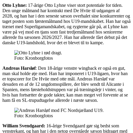
Otto Lyhne:
17-årige Otto Lyhne viser stort potentiale for tiden.
Den unge målmand har kontrakt med De Hviie til udgangen af
2028, og han har i den seneste sæson overhalet sine konkurrenter og
taget posten som førstemålmand hos U19-mandskabet. Han har også
trænet med Superligamandskabet, og rygterne går på, at Lyhne kan
være på vej mod en tjans som fast tredjemålmand hos seniorerne
allerede fra sæsonen 2026/2027. Han har allerede fået debut på det
danske U19-landshold, hvor det er blevet til to kampe.
Foto: Kronborgfotos
Andreas Harsløf
: Den 18-årige venstre wingback er også en gut,
man skal holde øje med. Han har imponeret i U19-ligaen, hvor han
er topscorer for De Hviie med otte mål. Andreas Harsløf var
desuden en af de 12 ungdomsspillere, der blev sendt til Alicante i
Spanien, mens førsteholdstruppen var på træningslejr i vinter, og
hvis han fortsætter de gode takter, kan man meget vel forvente at se
ham få en SL-trupudtagelse allerede i næste sæson.
Foto: Kronborgfotos
William Svendgaard:
16-årige Svendgaard gør sig bedst som
venstrekant, og han har i den netop overståede sæson bidraget med