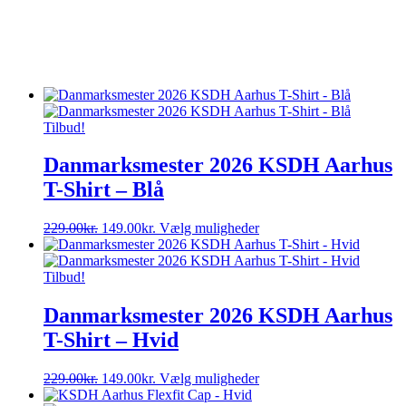
Tilbud!
Danmarksmester 2026 KSDH Aarhus
T-Shirt – Blå
Den
Den
Dette
229.00
kr.
149.00
kr.
Vælg muligheder
oprindelige
aktuelle
vare
pris
pris
har
var:
er:
flere
Tilbud!
229.00kr..
149.00kr..
varianter.
Mulighederne
Danmarksmester 2026 KSDH Aarhus
kan
T-Shirt – Hvid
vælges
på
varesiden
Den
Den
Dette
229.00
kr.
149.00
kr.
Vælg muligheder
oprindelige
aktuelle
vare