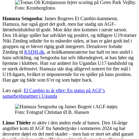
Foto: Kronborgfotos
Hamuza Sengooba
: James Bogeres El Cambio-kammerat,
Hamuza, har også gjort det godt, men har stadig sin AGF-
førsteholdsdebut til gode. Mon ikke den kommer i næste sæson.
Den 18-årige spiller har udviklet sig positivt, og tidligere U19-træner
Niki Zimling udtalte for to måneder siden, at han er gået godt ind i
gruppen og er blevet rigtig godt integreret. Derudover fortalte
Zimling til
KSDH.dk
, at holdkammeraterne har haft en stor andel i
hans udvikling, og Sengooba har selv tilkendegivet, at han føler sig
hjemme i klubben. Han var anfører for Ugandas U17-landshold og
er stærk defensivt. Hamuza står dog alligevel noteret for fire mål i
U19-ligaen, hvilket er imponerende for en spiller på hans position.
Han gør sig både som 6’er og som højre back.
Læs også:
El Cambio to år efter: En status på AGF’s
samarbejdspartner i Uganda
Foto: Fotograf Christian Ø.B. Hansen
Linus Thieler
er aktiv i den anden ende af banen. Den 16-årige
angriber kom til AGF fra Sønderjyske i sommeren 2024 og har
desværre døjet en del med skader – men han er stort set altid garant