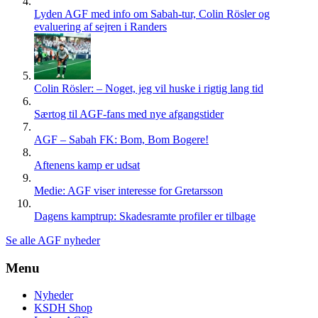
Lyden AGF med info om Sabah-tur, Colin Rösler og
evaluering af sejren i Randers
Colin Rösler: – Noget, jeg vil huske i rigtig lang tid
Særtog til AGF-fans med nye afgangstider
AGF – Sabah FK: Bom, Bom Bogere!
Aftenens kamp er udsat
Medie: AGF viser interesse for Gretarsson
Dagens kamptrup: Skadesramte profiler er tilbage
Se alle AGF nyheder
Menu
Nyheder
KSDH Shop