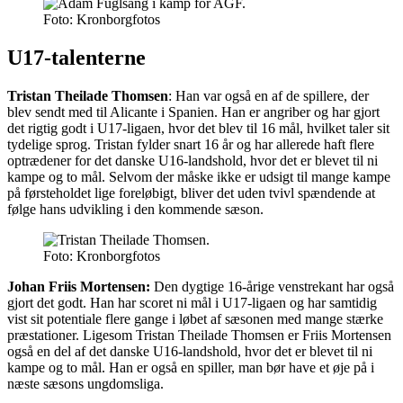
Foto: Kronborgfotos
U17-talenterne
Tristan Theilade Thomsen
: Han var også en af de spillere, der
blev sendt med til Alicante i Spanien. Han er angriber og har gjort
det rigtig godt i U17-ligaen, hvor det blev til 16 mål, hvilket taler sit
tydelige sprog. Tristan fylder snart 16 år og har allerede haft flere
optrædener for det danske U16-landshold, hvor det er blevet til ni
kampe og to mål. Selvom der måske ikke er udsigt til mange kampe
på førsteholdet lige foreløbigt, bliver det uden tvivl spændende at
følge hans udvikling i den kommende sæson.
Foto: Kronborgfotos
Johan Friis Mortensen:
Den dygtige 16-årige venstrekant har også
gjort det godt. Han har scoret ni mål i U17-ligaen og har samtidig
vist sit potentiale flere gange i løbet af sæsonen med mange stærke
præstationer. Ligesom Tristan Theilade Thomsen er Friis Mortensen
også en del af det danske U16-landshold, hvor det er blevet til ni
kampe og to mål. Han er også en spiller, man bør have et øje på i
næste sæsons ungdomsliga.