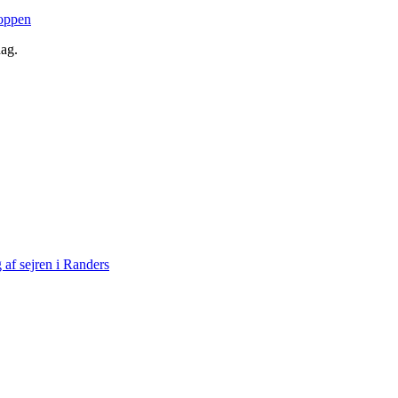
toppen
ag.
af sejren i Randers