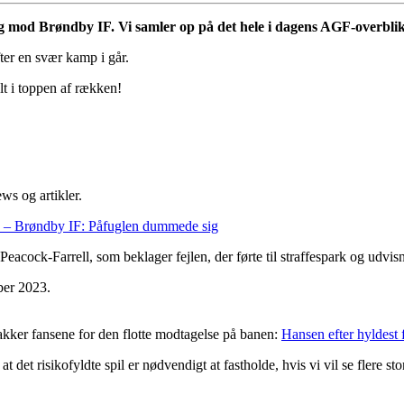
leg mod Brøndby IF. Vi samler op på det hele i dagens AGF-overblik
ter en svær kamp i går.
t i toppen af rækken!
ws og artikler.
– Brøndby IF: Påfuglen dummede sig
eacock-Farrell, som beklager fejlen, der førte til straffespark og udvis
takker fansene for den flotte modtagelse på banen:
Hansen efter hyldest f
et risikofyldte spil er nødvendigt at fastholde, hvis vi vil se flere sto