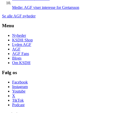
Medie: AGF viser interesse for Gretarsson
Se alle AGF nyheder
Menu
Nyheder
KSDH Shop
Lyden AGF
AGF
AGF Fans
Blogs
Om KSDH
Følg os
Facebook
Instagram
Youtube
X
TikTok
Podcast