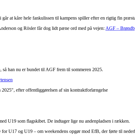
 går at kåre hele fankulissen til kampens spiller efter en rigtig fin præst
Anderson og Rösler får dog lidt pæne ord med på vejen:
AGF – Brøndby
e, så han nu er bundet til AGF frem til sommeren 2025.
tensen
med U19 som flagskibet. De indtager lige nu andenpladsen i rækken.
for U17 og U19 – om weekendens opgør mod EfB, der førte til nederlag