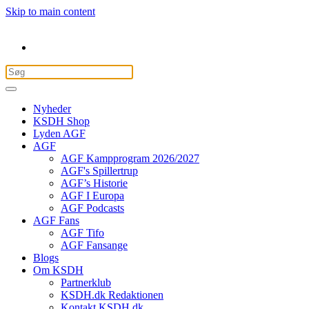
Skip to main content
Nyheder
KSDH Shop
Lyden AGF
AGF
AGF Kampprogram 2026/2027
AGF's Spillertrup
AGF’s Historie
AGF I Europa
AGF Podcasts
AGF Fans
AGF Tifo
AGF Fansange
Blogs
Om KSDH
Partnerklub
KSDH.dk Redaktionen
Kontakt KSDH.dk