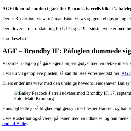
AGF fik en på snuden i går efter Peacock-Farrells kiks i 1. halv
Der er Rösler-interview, målmandsinterviews og generel opsamling ef
Derudover er der opdatering fra U17 og U19 – sidstnævnte er med hel
God læselyst!
AGF – Brøndby IF: Påfuglen dummede sig
Vi samler i dag op på gårsdagens Superligadyst med en række intervie
Hvis du vil genopleve pinslen, så kan du læse vores nedtakt her:
AGF 
Ellers er der interview med den uheldige hovedrolleindehaver, Bailey P
Foto: Matti Kronborg
Hans fejl ledte jo så til glædeligt gensyn med Jesper Hansen, og han 
Uwe Rösler har også været på banen med en udtalelse, og han mener, at d
ondt af Bailey