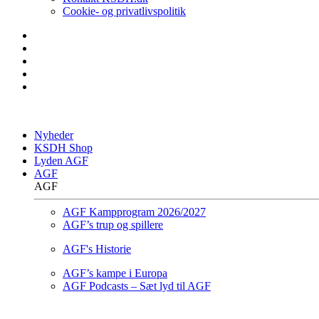
Cookie- og privatlivspolitik
Nyheder
KSDH Shop
Lyden AGF
AGF
AGF
AGF Kampprogram 2026/2027
AGF’s trup og spillere
AGF's Historie
AGF’s kampe i Europa
AGF Podcasts – Sæt lyd til AGF