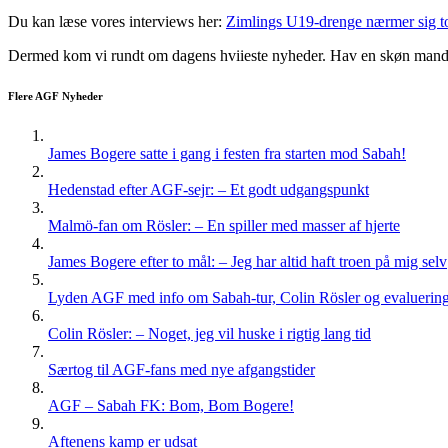
Du kan læse vores interviews her:
Zimlings U19-drenge nærmer sig 
Dermed kom vi rundt om dagens hviieste nyheder. Hav en skøn mand
Flere AGF Nyheder
James Bogere satte i gang i festen fra starten mod Sabah!
Hedenstad efter AGF-sejr: – Et godt udgangspunkt
Malmö-fan om Rösler: – En spiller med masser af hjerte
James Bogere efter to mål: – Jeg har altid haft troen på mig selv
Lyden AGF med info om Sabah-tur, Colin Rösler og evaluering 
Colin Rösler: – Noget, jeg vil huske i rigtig lang tid
Særtog til AGF-fans med nye afgangstider
AGF – Sabah FK: Bom, Bom Bogere!
Aftenens kamp er udsat