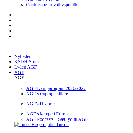
Cookie- og privatlivspolitik
Nyheder
KSDH Shop
Lyden AGF
AGF
AGF
AGF Kampprogram 2026/2027
AGF’s trup og spillere
AGF's Historie
AGF’s kampe i Europa
AGF Podcasts – Sæt lyd til AGF