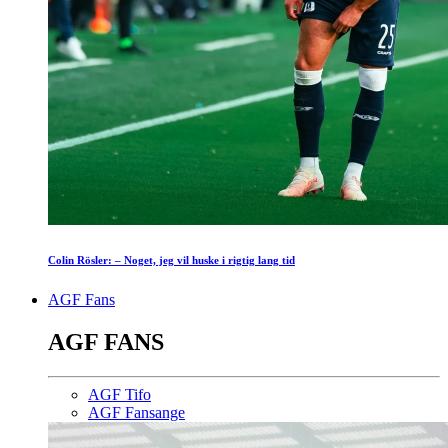
Colin Rösler: – Noget, jeg vil huske i rigtig lang tid
AGF Fans
AGF FANS
AGF Tifo
AGF Fansange