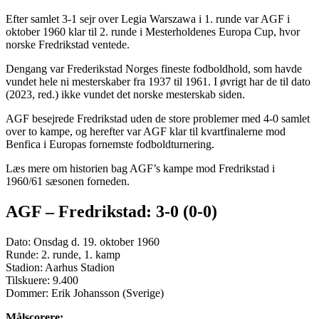
Efter samlet 3-1 sejr over Legia Warszawa i 1. runde var AGF i
oktober 1960 klar til 2. runde i Mesterholdenes Europa Cup, hvor
norske Fredrikstad ventede.
Dengang var Frederikstad Norges fineste fodboldhold, som havde
vundet hele ni mesterskaber fra 1937 til 1961. I øvrigt har de til dato
(2023, red.) ikke vundet det norske mesterskab siden.
AGF besejrede Fredrikstad uden de store problemer med 4-0 samlet
over to kampe, og herefter var AGF klar til kvartfinalerne mod
Benfica i Europas fornemste fodboldturnering.
Læs mere om historien bag AGF’s kampe mod Fredrikstad i
1960/61 sæsonen forneden.
AGF – Fredrikstad: 3-0 (0-0)
Dato: Onsdag d. 19. oktober 1960
Runde: 2. runde, 1. kamp
Stadion: Aarhus Stadion
Tilskuere: 9.400
Dommer: Erik Johansson (Sverige)
Målscorere: