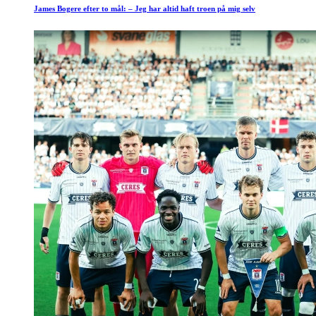
James Bogere efter to mål: – Jeg har altid haft troen på mig selv