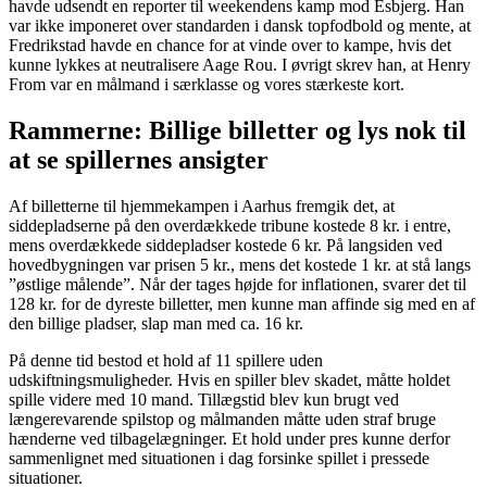
havde udsendt en reporter til weekendens kamp mod Esbjerg. Han
var ikke imponeret over standarden i dansk topfodbold og mente, at
Fredrikstad havde en chance for at vinde over to kampe, hvis det
kunne lykkes at neutralisere Aage Rou. I øvrigt skrev han, at Henry
From var en målmand i særklasse og vores stærkeste kort.
Rammerne: Billige billetter og lys nok til
at se spillernes ansigter
Af billetterne til hjemmekampen i Aarhus fremgik det, at
siddepladserne på den overdækkede tribune kostede 8 kr. i entre,
mens overdækkede siddepladser kostede 6 kr. På langsiden ved
hovedbygningen var prisen 5 kr., mens det kostede 1 kr. at stå langs
”østlige målende”. Når der tages højde for inflationen, svarer det til
128 kr. for de dyreste billetter, men kunne man affinde sig med en af
den billige pladser, slap man med ca. 16 kr.
På denne tid bestod et hold af 11 spillere uden
udskiftningsmuligheder. Hvis en spiller blev skadet, måtte holdet
spille videre med 10 mand. Tillægstid blev kun brugt ved
længerevarende spilstop og målmanden måtte uden straf bruge
hænderne ved tilbagelægninger. Et hold under pres kunne derfor
sammenlignet med situationen i dag forsinke spillet i pressede
situationer.