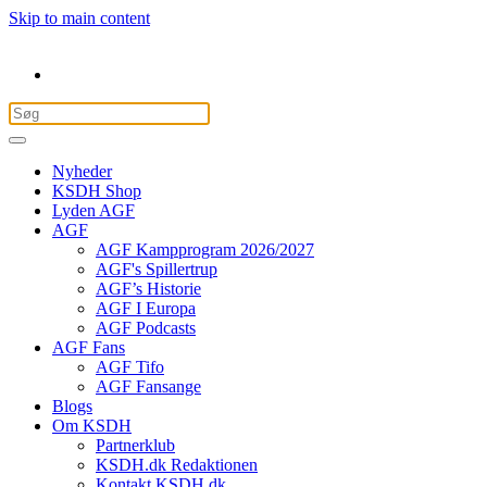
Skip to main content
Nyheder
KSDH Shop
Lyden AGF
AGF
AGF Kampprogram 2026/2027
AGF's Spillertrup
AGF’s Historie
AGF I Europa
AGF Podcasts
AGF Fans
AGF Tifo
AGF Fansange
Blogs
Om KSDH
Partnerklub
KSDH.dk Redaktionen
Kontakt KSDH.dk