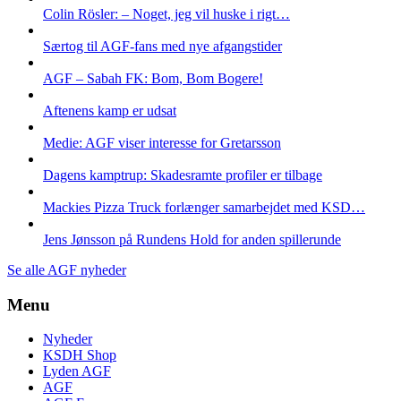
Colin Rösler: – Noget, jeg vil huske i rigt…
Særtog til AGF-fans med nye afgangstider
AGF – Sabah FK: Bom, Bom Bogere!
Aftenens kamp er udsat
Medie: AGF viser interesse for Gretarsson
Dagens kamptrup: Skadesramte profiler er tilbage
Mackies Pizza Truck forlænger samarbejdet med KSD…
Jens Jønsson på Rundens Hold for anden spillerunde
Se alle AGF nyheder
Menu
Nyheder
KSDH Shop
Lyden AGF
AGF