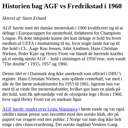
Historien bag AGF vs Fredrikstad i 1960
Skrevet af: Steen Erhard
AGF havde med det danske mesterskab i 1960 kvalificeret sig til at
deltage i Europacuppen for mesterhold, forløberen for Champions
League. På dette tidspunkt kunne der kun deltage et hold fra hvert
medlem af UEFA i modsætning til nu, hvor nogle lande har op til
fire hold i CL. Aage Rou Jensen, John Amdisen, Hans Christian
Nielsen, Peder Kjær og Henry From var blandt de bærende kræfter
på et utrolig stærkt AGF – hold i slutningen af 1950’erne, som vandt
”The double” i 1955, 1957 og 1960.
Denne titel er i Danmark dog ikke anerkendt som officiel i DBU’s
registre. Hans Christian Nielsen, som spillede centerhalf, var med i
alle de fire første pokaltriumfer fra 1955 til 1961, ligesom han var
med til at vinde fire mesterskabstitler, hvilket gav ham en plads på
det hold, som fik sølvmedalje ved de olympiske lege i Rom i 1960,
hvor også Henry From var en markant figur.
AGF havde vundet over Legia Warszawa
i første runde og var også
udråbt i dansk presse som favoritter mod den norske klub, der på
papiret var svagere end den polske. I Norge var man dog ikke helt
enige i den chancevurdering. Det norske dagblad Verdens Gang