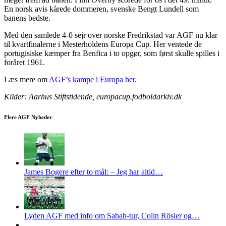
En norsk avis kårede dommeren, svenske Bengt Lundell som
banens bedste.
Med den samlede 4-0 sejr over norske Fredrikstad var AGF nu klar
til kvartfinalerne i Mesterholdens Europa Cup. Her ventede de
portugisiske kæmper fra Benfica i to opgør, som først skulle spilles i
foråret 1961.
Læs mere om
AGF’s kampe i Europa her
.
Kilder: Aarhus Stiftstidende, europacup.fodboldarkiv.dk
Flere AGF Nyheder
James Bogere efter to mål: – Jeg har altid…
Lyden AGF med info om Sabah-tur, Colin Rösler og…