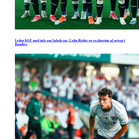
Lyden AGF med info om Sabah-tur, Colin Rösler og evaluering af sejren i
Randers