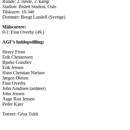
Runde: 2. runde, 2. kamp
Stadion: Bislett Stadion, Oslo
Tilskuere: 10.340
Dommer: Bengt Lundell (Sverige)
Målscorere:
0-1: Finn Overby (49.)
AGF’s holdopstilling:
Henry From
Erik Christensen
Bjarke Gundlev
Erik Jensen
Hans Christian Nielsen
Jørgen Olesen
Finn Overby
John Amdisen (anfører)
John Jensen
Aage Rou Jensen
Peder Kjær
Træner: Géza Toldi