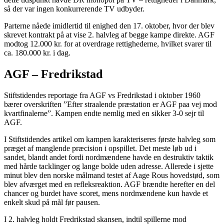
så der var ingen konkurrerende TV udbyder.
Parterne nåede imidlertid til enighed den 17. oktober, hvor der blev
skrevet kontrakt på at vise 2. halvleg af begge kampe direkte. AGF
modtog 12.000 kr. for at overdrage rettighederne, hvilket svarer til
ca. 180.000 kr. i dag.
AGF – Fredrikstad
Stiftstidendes reportage fra AGF vs Fredrikstad i oktober 1960
bærer overskriften ”Efter straalende præstation er AGF paa vej mod
kvartfinalerne”. Kampen endte nemlig med en sikker 3-0 sejr til
AGF.
I Stiftstidendes artikel om kampen karakteriseres første halvleg som
præget af manglende præcision i opspillet. Det meste løb ud i
sandet, blandt andet fordi nordmændene havde en destruktiv taktik
med hårde tacklinger og lange bolde uden adresse. Allerede i sjette
minut blev den norske målmand testet af Aage Rous hovedstød, som
blev afværget med en refleksreaktion. AGF brændte herefter en del
chancer og burdet have scoret, mens nordmændene kun havde et
enkelt skud på mål før pausen.
I 2. halvleg holdt Fredrikstad skansen, indtil spillerne mod