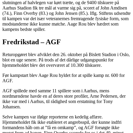
slutningen af halvlegen var kørt trætte, og de 9400 tilskuere på
Aarhus Stadion fik tre mål at varme sig på, scoret af John Amdisen
(74.), Finn Overby (83.) og John Jensen (85.). Iflg. Stiftens udsendte
til kampen var det især veteranernes fremragende fysiske form, som
modstanderne ikke kunne matche. Aage Rou blev hædret som
kampens bedste spiller.
Fredrikstad – AGF
Returopgøret blev afviklet den 26. oktober på Bislett Stadion i Oslo,
blot en uge senere. På trods af det dårlige udgangspunkt for
hjemmeholdet blev det overværet af 10.300 tilskuere.
Før kampstart blev Aage Rou hyldet for at spille kamp nr. 600 for
AGF.
AGF spillede med samme 11 spillere som i Aarhus, mens
nordmændene havde en af deres store profiler, Arne Pedersen, der
ikke var med i Aarhus, til rådighed som erstatning for Tony
Johansen.
Selve kampen var ifølge reporterne en kedelig affære.
Hjemmeholdet fik ikke etableret et angrebsspil, der kunne indfri
formandens håb om at ”få en omkamp”, og AGF forsøgte ikke
meget frem ad banen. Finn Overby scorede for os i det 49. minut.