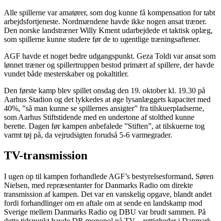
Alle spillerne var amatører, som dog kunne få kompensation for tabt
arbejdsfortjeneste. Nordmændene havde ikke nogen ansat træner.
Den norske landstræner Willy Kment udarbejdede et taktisk oplæg,
som spillerne kunne studere før de to ugentlige træningsaftener.
AGF havde et noget bedre udgangspunkt. Geza Toldi var ansat som
lønnet træner og spillertruppen bestod primært af spillere, der havde
vundet både mesterskaber og pokaltitler.
Den første kamp blev spillet onsdag den 19. oktober kl. 19.30 på
Aarhus Stadion og det lykkedes at øge lysanlæggets kapacitet med
40%, ”så man kunne se spillernes ansigter” fra tilskuerpladserne,
som Aarhus Stiftstidende med en undertone af stolthed kunne
berette. Dagen før kampen anbefalede ”Stiften”, at tilskuerne tog
varmt tøj på, da vejrudsigten forudså 5-6 varmegrader.
TV-transmission
I ugen op til kampen forhandlede AGF’s bestyrelsesformand, Søren
Nielsen, med repræsentanter for Danmarks Radio om direkte
transmission af kampen. Det var en vanskelig opgave, blandt andet
fordi forhandlinger om en aftale om at sende en landskamp mod
Sverige mellem Danmarks Radio og DBU var brudt sammen. På
dette tidspunkt havde DR monopol på TV – rettigheder i Danmark,