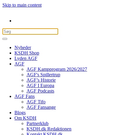
Skip to main content
Nyheder
KSDH Shop
Lyden AGF
AGF
AGF Kampprogram 2026/2027
AGF's Spillertrup
AGF’s Historie
AGF I Europa
AGF Podcasts
AGF Fans
AGF Tifo
AGF Fansange
Blogs
Om KSDH
Partnerklub
KSDH.dk Redaktionen
Kontakt KSDH.dk