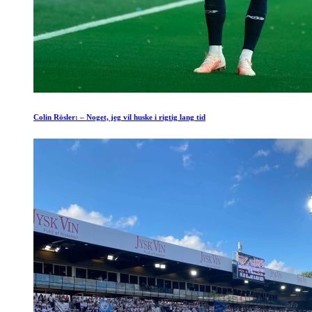
Colin Rösler: – Noget, jeg vil huske i rigtig lang tid