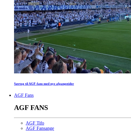
Særtog til AGF-fans med nye afgangstider
AGF Fans
AGF FANS
AGF Tifo
AGF Fansange