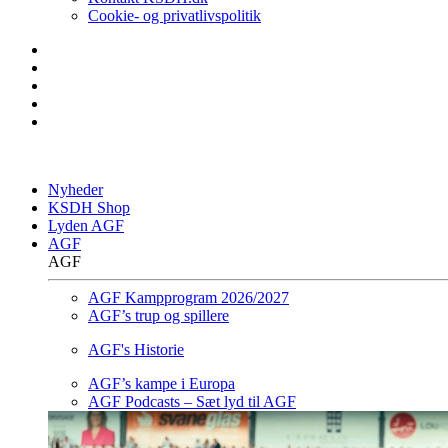
Cookie- og privatlivspolitik
Nyheder
KSDH Shop
Lyden AGF
AGF
AGF
AGF Kampprogram 2026/2027
AGF’s trup og spillere
AGF's Historie
AGF’s kampe i Europa
AGF Podcasts – Sæt lyd til AGF