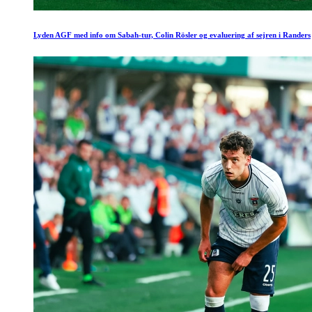
Lyden AGF med info om Sabah-tur, Colin Rösler og evaluering af sejren i Randers