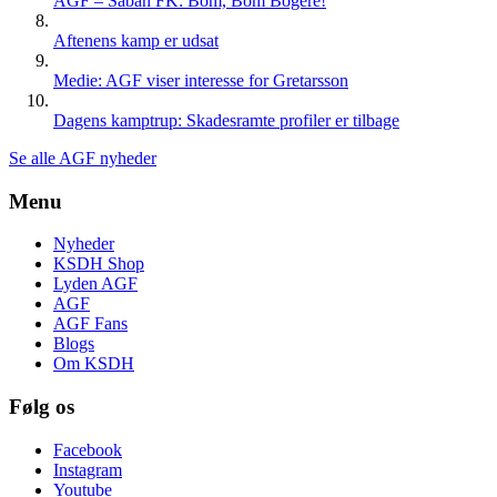
AGF – Sabah FK: Bom, Bom Bogere!
Aftenens kamp er udsat
Medie: AGF viser interesse for Gretarsson
Dagens kamptrup: Skadesramte profiler er tilbage
Se alle AGF nyheder
Menu
Nyheder
KSDH Shop
Lyden AGF
AGF
AGF Fans
Blogs
Om KSDH
Følg os
Facebook
Instagram
Youtube