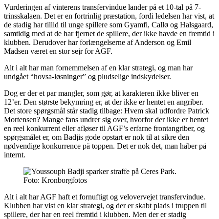
Vurderingen af vinterens transfervindue lander på et 10-tal på 7-
trinsskalaen. Det er en fortrinlig præstation, fordi ledelsen har vist, at
de stadig har tillid til unge spillere som Gyamfi, Callø og Halsgaard,
samtidig med at de har fjernet de spillere, der ikke havde en fremtid i
klubben. Derudover har forlængelserne af Anderson og Emil
Madsen været en stor sejr for AGF.
Alt i alt har man fornemmelsen af en klar strategi, og man har
undgået “hovsa-løsninger” og pludselige indskydelser.
Dog er der et par mangler, som gør, at karakteren ikke bliver en
12’er. Den største bekymring er, at der ikke er hentet en angriber.
Det store spørgsmål står stadig tilbage: Hvem skal udfordre Patrick
Mortensen? Mange fans undrer sig over, hvorfor der ikke er hentet
en reel konkurrent eller afløser til AGF’s erfarne frontangriber, og
spørgsmålet er, om Badjis gode opstart er nok til at sikre den
nødvendige konkurrence på toppen. Det er nok det, man håber på
internt.
Foto: Kronborgfotos
Alt i alt har AGF haft et fornuftigt og velovervejet transfervindue.
Klubben har vist en klar strategi, og der er skabt plads i truppen til
spillere, der har en reel fremtid i klubben. Men der er stadig