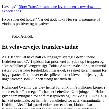
Læs også:
Blog: Transferdrømmene lever – men screw down the
expectations
Hvor stiller det holdet? Var det godt nok? Her ser vi nærmere på
vinduets positiver og negativer.
Foto: AGF.dk
Et velovervejet transfervindue
AGF lader til at have haft en langsigtet strategi i dette vindue.
Ledelsen med CV i spidsen har prioriteret at rydde op i truppen og
sikre stabilitet på længere sigt. Tobias Anker havde aldrig en fremtid
i AGF og var ikke foretrukket i hierarkiet, så salget giver mening for
begge parter. Derudover er de spillere, der er blevet udlejet, typisk
unge talenter, som klubben stadig har tiltro til.
Richmond Gyamfi, der blev hentet for omkring 9 millioner kroner i
sommer, har fået meget få chancer i efteråret. Udlejningen til Hobro
giver ham mulighed for at få fast spilletid og udvikle sig. Luka Callø
har vist potentiale, og han får nu mulighed for at få kampminutter i
Kolding. Aksel Halsgaard virker som et talent, klubben har