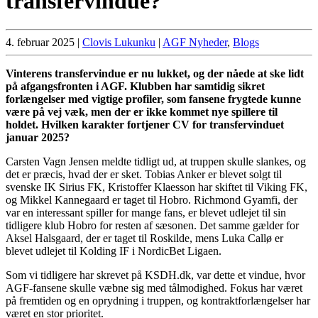
transfervindue?
4. februar 2025
|
Clovis Lukunku
|
AGF Nyheder
,
Blogs
Vinterens transfervindue er nu lukket, og der nåede at ske lidt
på afgangsfronten i AGF. Klubben har samtidig sikret
forlængelser med vigtige profiler, som fansene frygtede kunne
være på vej væk, men der er ikke kommet nye spillere til
holdet. Hvilken karakter fortjener CV for transfervinduet
januar 2025?
Carsten Vagn Jensen meldte tidligt ud, at truppen skulle slankes, og
det er præcis, hvad der er sket. Tobias Anker er blevet solgt til
svenske IK Sirius FK, Kristoffer Klaesson har skiftet til Viking FK,
og Mikkel Kannegaard er taget til Hobro. Richmond Gyamfi, der
var en interessant spiller for mange fans, er blevet udlejet til sin
tidligere klub Hobro for resten af sæsonen. Det samme gælder for
Aksel Halsgaard, der er taget til Roskilde, mens Luka Callø er
blevet udlejet til Kolding IF i NordicBet Ligaen.
Som vi tidligere har skrevet på KSDH.dk, var dette et vindue, hvor
AGF-fansene skulle væbne sig med tålmodighed. Fokus har været
på fremtiden og en oprydning i truppen, og kontraktforlængelser har
været en stor prioritet.