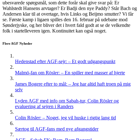
ubesvarede spørgsmål, som dette forår skal give svar på: Er
Wahlstedt Hansens arvtager? Er Badji den nye Paddy? Står Bach og
Andersen klar til at overtage, hvis Links og Beijmo smutter? Vi får
se. Første kamp i ligaen spilles den 16. februar på udebane mod
Sønderjyske, og her bliver det i hvert fald godt at se de velkendte
folk i startelleveren igen. Kontinuitet kan også noget.
Flere AGF Nyheder
Hedenstad efter AGF-sejr: – Et godt udgangspunkt
Malmö-fan om Rösler: – En spiller med masser af hjerte
James Bogere efter to mål: – Jeg har altid haft troen på mig
selv
Lyden AGF med info om Sabah-tur, Colin Rösler og
evaluering af sejren i Randers
Colin Rösler: – Noget, jeg vil huske i rigtig lang tid
Særtog til AGF-fans med nye afgangstider