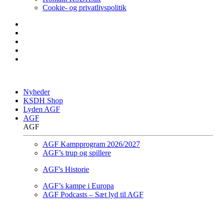
Cookie- og privatlivspolitik
Nyheder
KSDH Shop
Lyden AGF
AGF
AGF
AGF Kampprogram 2026/2027
AGF’s trup og spillere
AGF's Historie
AGF’s kampe i Europa
AGF Podcasts – Sæt lyd til AGF