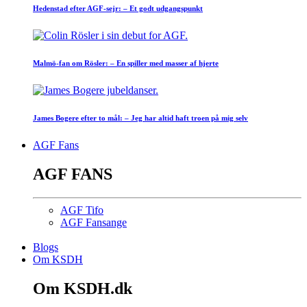
Hedenstad efter AGF-sejr: – Et godt udgangspunkt
Malmö-fan om Rösler: – En spiller med masser af hjerte
James Bogere efter to mål: – Jeg har altid haft troen på mig selv
AGF Fans
AGF FANS
AGF Tifo
AGF Fansange
Blogs
Om KSDH
Om KSDH.dk