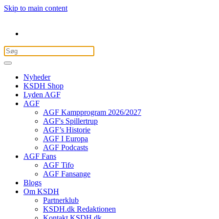
Skip to main content
Nyheder
KSDH Shop
Lyden AGF
AGF
AGF Kampprogram 2026/2027
AGF's Spillertrup
AGF’s Historie
AGF I Europa
AGF Podcasts
AGF Fans
AGF Tifo
AGF Fansange
Blogs
Om KSDH
Partnerklub
KSDH.dk Redaktionen
Kontakt KSDH.dk