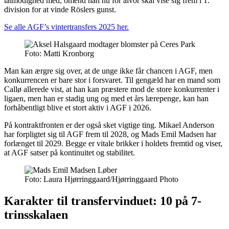
tålmodighed med, omend han nu for alvor skal vise sig frem i 1.
division for at vinde Röslers gunst.
Se alle AGF’s vintertransfers 2025 her.
Foto: Matti Kronborg
Man kan ærgre sig over, at de unge ikke får chancen i AGF, men
konkurrencen er bare stor i forsvaret. Til gengæld har en mand som
Callø allerede vist, at han kan præstere mod de store konkurrenter i
ligaen, men han er stadig ung og med et års lærepenge, kan han
forhåbentligt blive et stort aktiv i AGF i 2026.
På kontraktfronten er der også sket vigtige ting. Mikael Anderson
har forpligtet sig til AGF frem til 2028, og Mads Emil Madsen har
forlænget til 2029. Begge er vitale brikker i holdets fremtid og viser,
at AGF satser på kontinuitet og stabilitet.
Foto: Laura Hjørringgaard/Hjørringgaard Photo
Karakter til transfervinduet: 10 på 7-
trinsskalaen