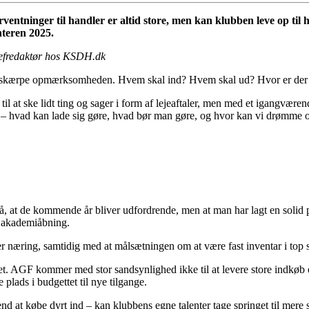
rventninger til handler er altid store, men kan klubben leve op ti
nteren 2025.
hefredaktør hos KSDH.dk
il at skærpe opmærksomheden. Hvem skal ind? Hvem skal ud? Hvor er der
il at ske lidt ting og sager i form af lejeaftaler, men med et igangvær
 – hvad kan lade sig gøre, hvad bør man gøre, og hvor kan vi drømme 
 på, at de kommende år bliver udfordrende, men at man har lagt en solid
mt akademiåbning.
r næring, samtidig med at målsætningen om at være fast inventar i top s
. AGF kommer med stor sandsynlighed ikke til at levere store indkøb elle
plads i budgettet til nye tilgange.
 end at købe dyrt ind – kan klubbens egne talenter tage springet til me