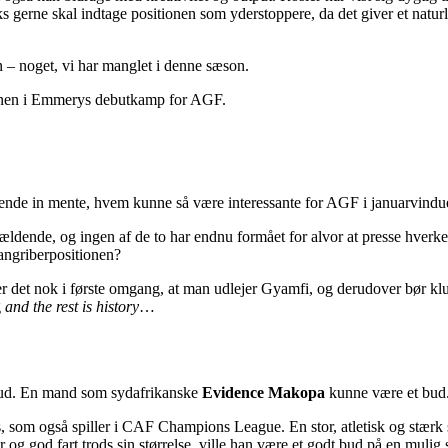
 gerne skal indtage positionen som yderstoppere, da det giver et naturli
n – noget, vi har manglet i denne sæson.
ående in mente, hvem kunne så være interessante for AGF i januarvindu
ende, og ingen af de to har endnu formået for alvor at presse hverken
 angriberpositionen?
r det nok i første omgang, at man udlejer Gyamfi, og derudover bør klu
g
and the rest is history
…
 bud. En mand som sydafrikanske
Evidence Makopa
kunne være et bud
s, som også spiller i CAF Champions League. En stor, atletisk og stærk s
og god fart trods sin størrelse, ville han være et godt bud på en mulig 