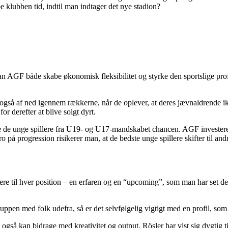
e klubben tid, indtil man indtager det nye stadion?
 AGF både skabe økonomisk fleksibilitet og styrke den sportslige profil.
r også af ned igennem rækkerne, når de oplever, at deres jævnaldrende 
r derefter at blive solgt dyrt.
e de unge spillere fra U19- og U17-mandskabet chancen. AGF investerer st
o på progression risikerer man, at de bedste unge spillere skifter til and
illere til hver position – en erfaren og en “upcoming”, som man har set 
truppen med folk udefra, så er det selvfølgelig vigtigt med en profil, 
 også kan bidrage med kreativitet og output. Rösler har vist sig dygtig 