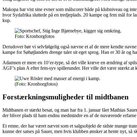
Makopa har vist sine evner som målscorer både på klubniveau og inte
hvor Sydafrika sluttede på en tredjeplads. 20 kampe og fem mål for land
kup.
Foto: Kronborgfotos
Derudover bør vi selvfølgelig også nævne et af de mere kendte navne
kampe for Søhøjlandets drenge taler sit eget sprog. Han er 30 år og 
Adamsen er mere en 10’er-type, så det ville kræve en ændring af spils
AGF’s plan A efter fem-syv spillerunder. Her ville det være stærkt at k
(Foto: Kronborgfotos)
Forstærkningsmuligheder til midtbanen
Midtbanen er stærkt besat, og man har fra 1. januar fået Mathias Sauer 
der bliver plads til ham endnu medmindre en af de nuværende erfarne sp
Et emne, der har været nævnt som et salgsobjekt de sidste mange trans
kunne der satses på Sauer, men hvis klubben ønsker at hente nyt, så ska