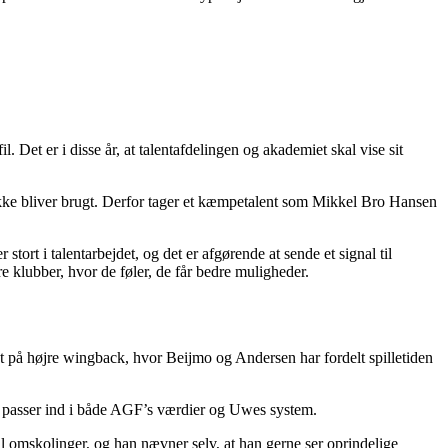
 Det er i disse år, at talentafdelingen og akademiet skal vise sit
ikke bliver brugt. Derfor tager et kæmpetalent som Mikkel Bro Hansen
ort i talentarbejdet, og det er afgørende at sende et signal til
re klubber, hvor de føler, de får bedre muligheder.
det på højre wingback, hvor Beijmo og Andersen har fordelt spilletiden
som passer ind i både AGF’s værdier og Uwes system.
til omskolinger, og han nævner selv, at han gerne ser oprindelige