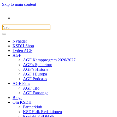
Skip to main content
Nyheder
KSDH Shop
Lyden AGF
AGF
AGF Kampprogram 2026/2027
AGF's Spillertrup
AGF’s Historie
AGF I Europa
AGF Podcasts
AGF Fans
AGF Tifo
AGF Fansange
Blogs
Om KSDH
Partnerklub
KSDH.dk Redaktionen
Kontakt KSDH.dk