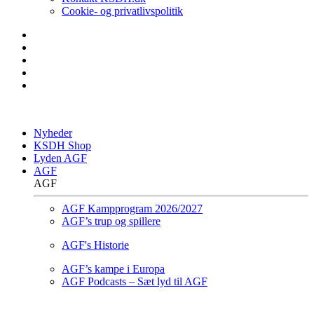
Cookie- og privatlivspolitik
Nyheder
KSDH Shop
Lyden AGF
AGF
AGF
AGF Kampprogram 2026/2027
AGF’s trup og spillere
AGF's Historie
AGF’s kampe i Europa
AGF Podcasts – Sæt lyd til AGF