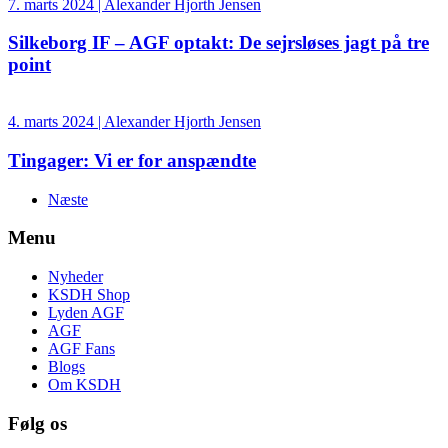
7. marts 2024 | Alexander Hjorth Jensen
Silkeborg IF – AGF optakt: De sejrsløses jagt på tre
point
4. marts 2024 | Alexander Hjorth Jensen
Tingager: Vi er for anspændte
Næste
Menu
Nyheder
KSDH Shop
Lyden AGF
AGF
AGF Fans
Blogs
Om KSDH
Følg os