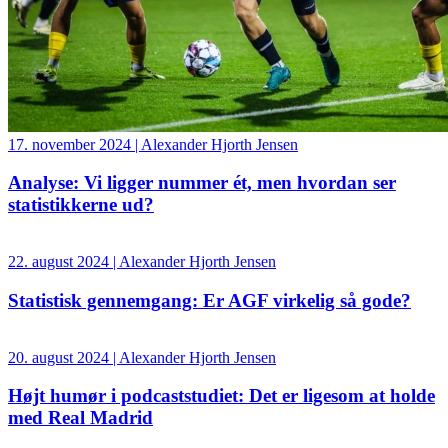
17. november 2024 | Alexander Hjorth Jensen
Analyse: Vi ligger nummer ét, men hvordan ser
statistikkerne ud?
22. august 2024 | Alexander Hjorth Jensen
Statistisk gennemgang: Er AGF virkelig så gode?
20. august 2024 | Alexander Hjorth Jensen
Højt humør i podcaststudiet: Det er ligesom at holde
med Real Madrid