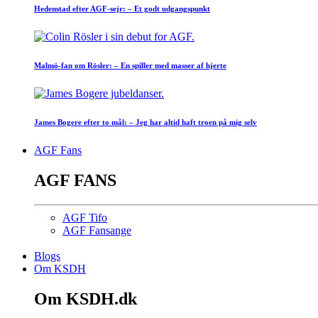
Hedenstad efter AGF-sejr: – Et godt udgangspunkt
Malmö-fan om Rösler: – En spiller med masser af hjerte
James Bogere efter to mål: – Jeg har altid haft troen på mig selv
AGF Fans
AGF FANS
AGF Tifo
AGF Fansange
Blogs
Om KSDH
Om KSDH.dk