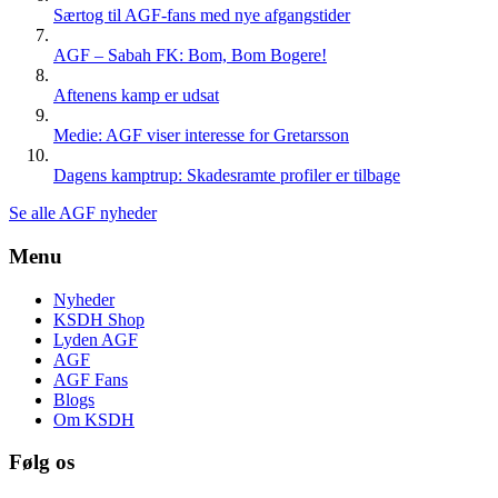
Særtog til AGF-fans med nye afgangstider
AGF – Sabah FK: Bom, Bom Bogere!
Aftenens kamp er udsat
Medie: AGF viser interesse for Gretarsson
Dagens kamptrup: Skadesramte profiler er tilbage
Se alle AGF nyheder
Menu
Nyheder
KSDH Shop
Lyden AGF
AGF
AGF Fans
Blogs
Om KSDH
Følg os