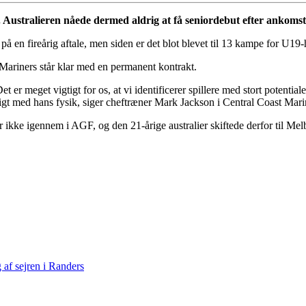
Australieren nåede dermed aldrig at få seniordebut efter ankomste
 en fireårig aftale, men siden er det blot blevet til 13 kampe for U19-h
 Mariners står klar med en permanent kontrakt.
t er meget vigtigt for os, at vi identificerer spillere med stort potenti
igt med hans fysik, siger cheftræner Mark Jackson i Central Coast Marin
 ikke igennem i AGF, og den 21-årige australier skiftede derfor til Mel
af sejren i Randers