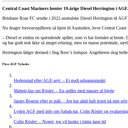
Central Coast Mariners henter 19-årige Diesel Herrington i AGF. 
Brisbane Roar FC sendte i 2022 australske Diesel Herrington til AGF på
Nu drager forsvarsspilleren så hjem til Australien, hvor Central Coast
– Diesel er endnu en spændende spiller, som vi har formået at hente. De
og har godt nok ikke så meget erfaring, men en masse potentiale, særl
Herrington følger dermed i Jing Reec’s fodspor. Angriberen slog heller
Flere AGF Nyheder
Hedenstad efter AGF-sejr: – Et godt udgangspunkt
Malmö-fan om Rösler: – En spiller med masser af hjerte
James Bogere efter to mål: – Jeg har altid haft troen på mig selv
Lyden AGF med info om Sabah-tur, Colin Rösler og evaluering 
Colin Rösler: – Noget, jeg vil huske i rigtig lang tid