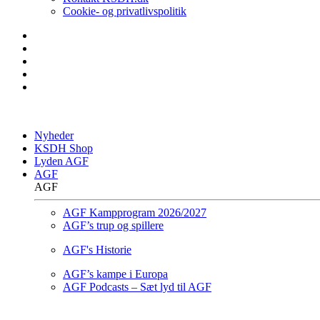
Cookie- og privatlivspolitik
Nyheder
KSDH Shop
Lyden AGF
AGF
AGF
AGF Kampprogram 2026/2027
AGF’s trup og spillere
AGF's Historie
AGF’s kampe i Europa
AGF Podcasts – Sæt lyd til AGF