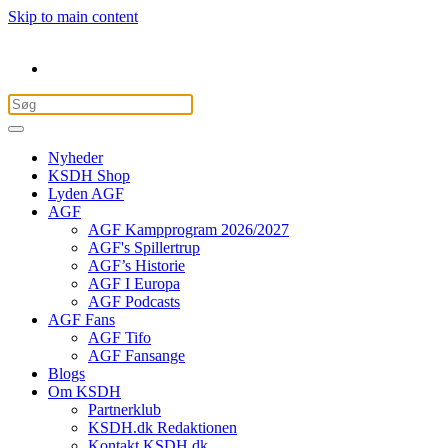
Skip to main content
Nyheder
KSDH Shop
Lyden AGF
AGF
AGF Kampprogram 2026/2027
AGF's Spillertrup
AGF’s Historie
AGF I Europa
AGF Podcasts
AGF Fans
AGF Tifo
AGF Fansange
Blogs
Om KSDH
Partnerklub
KSDH.dk Redaktionen
Kontakt KSDH.dk