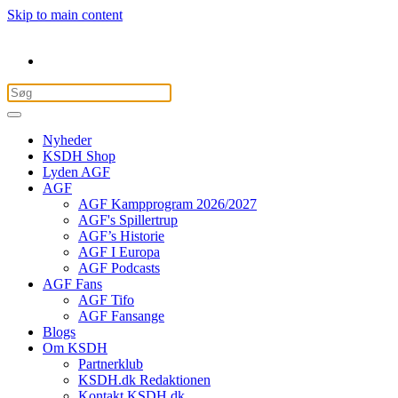
Skip to main content
Nyheder
KSDH Shop
Lyden AGF
AGF
AGF Kampprogram 2026/2027
AGF's Spillertrup
AGF’s Historie
AGF I Europa
AGF Podcasts
AGF Fans
AGF Tifo
AGF Fansange
Blogs
Om KSDH
Partnerklub
KSDH.dk Redaktionen
Kontakt KSDH.dk