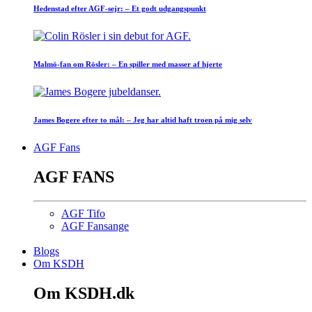
Hedenstad efter AGF-sejr: – Et godt udgangspunkt
Malmö-fan om Rösler: – En spiller med masser af hjerte
James Bogere efter to mål: – Jeg har altid haft troen på mig selv
AGF Fans
AGF FANS
AGF Tifo
AGF Fansange
Blogs
Om KSDH
Om KSDH.dk