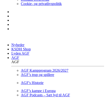
Cookie- og privatlivspolitik
Nyheder
KSDH Shop
Lyden AGF
AGF
AGF
AGF Kampprogram 2026/2027
AGF’s trup og spillere
AGF's Historie
AGF’s kampe i Europa
AGF Podcasts – Sæt lyd til AGF