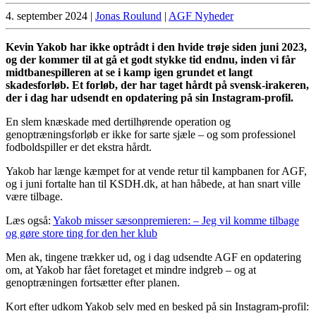
4. september 2024
|
Jonas Roulund
|
AGF Nyheder
Kevin Yakob har ikke optrådt i den hvide trøje siden juni 2023,
og der kommer til at gå et godt stykke tid endnu, inden vi får
midtbanespilleren at se i kamp igen grundet et langt
skadesforløb. Et forløb, der har taget hårdt på svensk-irakeren,
der i dag har udsendt en opdatering på sin Instagram-profil.
En slem knæskade med dertilhørende operation og
genoptræningsforløb er ikke for sarte sjæle – og som professionel
fodboldspiller er det ekstra hårdt.
Yakob har længe kæmpet for at vende retur til kampbanen for AGF,
og i juni fortalte han til KSDH.dk, at han håbede, at han snart ville
være tilbage.
Læs også:
Yakob misser sæsonpremieren: – Jeg vil komme tilbage
og gøre store ting for den her klub
Men ak, tingene trækker ud, og i dag udsendte AGF en opdatering
om, at Yakob har fået foretaget et mindre indgreb – og at
genoptræningen fortsætter efter planen.
Kort efter udkom Yakob selv med en besked på sin Instagram-profil: