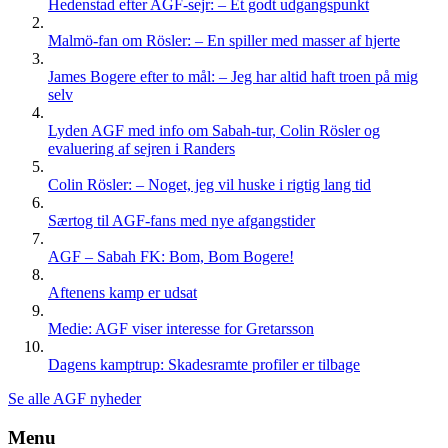
Hedenstad efter AGF-sejr: – Et godt udgangspunkt
Malmö-fan om Rösler: – En spiller med masser af hjerte
James Bogere efter to mål: – Jeg har altid haft troen på mig
selv
Lyden AGF med info om Sabah-tur, Colin Rösler og
evaluering af sejren i Randers
Colin Rösler: – Noget, jeg vil huske i rigtig lang tid
Særtog til AGF-fans med nye afgangstider
AGF – Sabah FK: Bom, Bom Bogere!
Aftenens kamp er udsat
Medie: AGF viser interesse for Gretarsson
Dagens kamptrup: Skadesramte profiler er tilbage
Se alle AGF nyheder
Menu