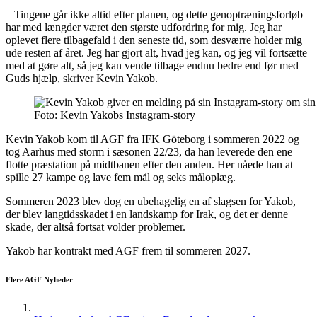
– Tingene går ikke altid efter planen, og dette genoptræningsforløb
har med længder været den største udfordring for mig. Jeg har
oplevet flere tilbagefald i den seneste tid, som desværre holder mig
ude resten af året. Jeg har gjort alt, hvad jeg kan, og jeg vil fortsætte
med at gøre alt, så jeg kan vende tilbage endnu bedre end før med
Guds hjælp, skriver Kevin Yakob.
Foto: Kevin Yakobs Instagram-story
Kevin Yakob kom til AGF fra IFK Göteborg i sommeren 2022 og
tog Aarhus med storm i sæsonen 22/23, da han leverede den ene
flotte præstation på midtbanen efter den anden. Her nåede han at
spille 27 kampe og lave fem mål og seks måloplæg.
Sommeren 2023 blev dog en ubehagelig en af slagsen for Yakob,
der blev langtidsskadet i en landskamp for Irak, og det er denne
skade, der altså fortsat volder problemer.
Yakob har kontrakt med AGF frem til sommeren 2027.
Flere AGF Nyheder