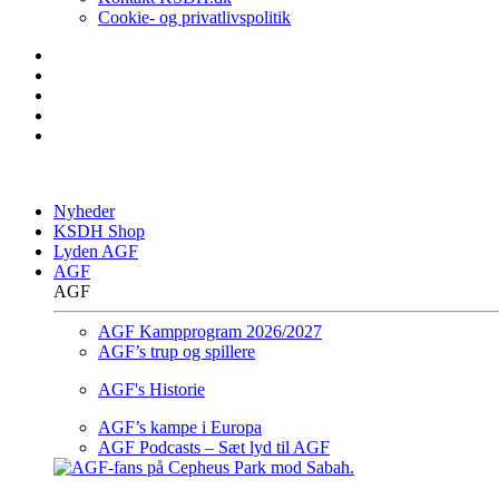
Cookie- og privatlivspolitik
Nyheder
KSDH Shop
Lyden AGF
AGF
AGF
AGF Kampprogram 2026/2027
AGF’s trup og spillere
AGF's Historie
AGF’s kampe i Europa
AGF Podcasts – Sæt lyd til AGF