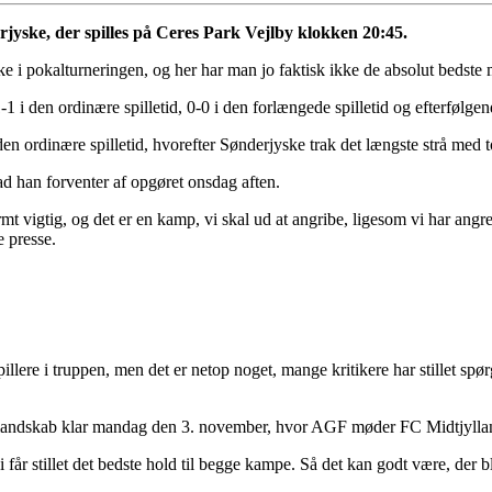
yske, der spilles på Ceres Park Vejlby klokken 20:45.
e i pokalturneringen, og her har man jo faktisk ikke de absolut bedste
-1 i den ordinære spilletid, 0-0 i den forlængede spilletid og efterfølge
den ordinære spilletid, hvorefter Sønderjyske trak det længste strå med t
d han forventer af opgøret onsdag aften.
 vigtig, og det er en kamp, vi skal ud at angribe, ligesom vi har angreb
 presse.
lere i truppen, men det er netop noget, mange kritikere har stillet spø
igt mandskab klar mandag den 3. november, hvor AGF møder FC Midtjyl
får stillet det bedste hold til begge kampe. Så det kan godt være, der bli