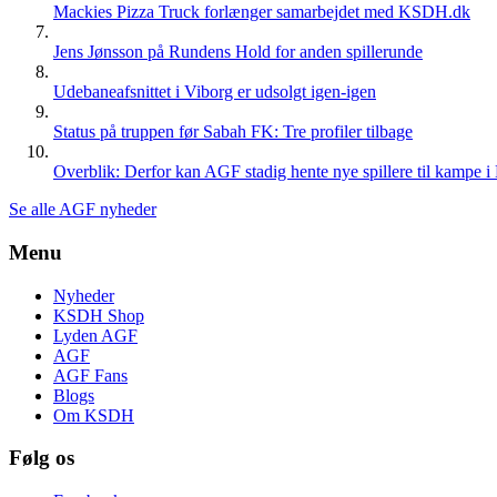
Mackies Pizza Truck forlænger samarbejdet med KSDH.dk
Jens Jønsson på Rundens Hold for anden spillerunde
Udebaneafsnittet i Viborg er udsolgt igen-igen
Status på truppen før Sabah FK: Tre profiler tilbage
Overblik: Derfor kan AGF stadig hente nye spillere til kampe i
Se alle AGF nyheder
Menu
Nyheder
KSDH Shop
Lyden AGF
AGF
AGF Fans
Blogs
Om KSDH
Følg os