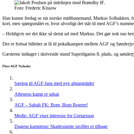
Foto: Frederic Kissow
Han kunne fredag se sin norske midtbanemand, Markus Solbakken, forlade
kort, men spørgsmålet er, hvor alvorligt det står til med AGF’s numme
– Heldigvis ser det ikke så slemt ud med Markus. Det gør nok nas hen 
Der er fortsat billetter at få til pokalkampen mellem AGF og Sønderjy
Gæsterne indtager i skrivende stund Superligaens 8. plads, og sønderj
Flere AGF Nyheder
Særtog til AGF-fans med nye afgangstider
Aftenens kamp er udsat
AGF – Sabah FK: Bom, Bom Bogere!
Medie: AGF viser interesse for Gretarsson
Dagens kamptrup: Skadesramte profiler er tilbage