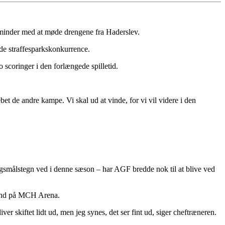
 minder med at møde drengene fra Haderslev.
nde straffesparkskonkurrence.
o scoringer i den forlængede spilletid.
et de andre kampe. Vi skal ud at vinde, for vi vil videre i den
rgsmålstegn ved i denne sæson – har AGF bredde nok til at blive ved
land på MCH Arena.
ver skiftet lidt ud, men jeg synes, det ser fint ud, siger cheftræneren.