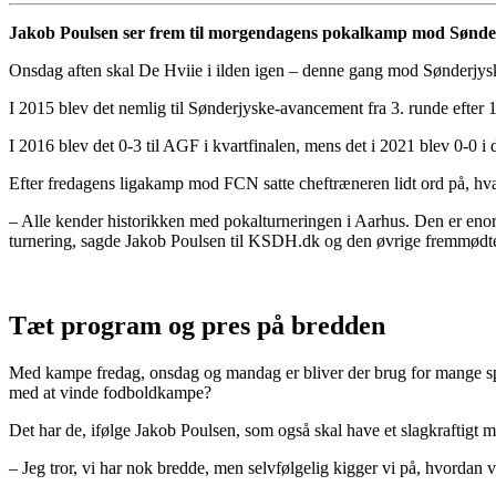
Jakob Poulsen ser frem til morgendagens pokalkamp mod Sønderj
Onsdag aften skal De Hviie i ilden igen – denne gang mod Sønderjysk
I 2015 blev det nemlig til Sønderjyske-avancement fra 3. runde efter 1
I 2016 blev det 0-3 til AGF i kvartfinalen, mens det i 2021 blev 0-0 i 
Efter fredagens ligakamp mod FCN satte cheftræneren lidt ord på, hva
– Alle kender historikken med pokalturneringen i Aarhus. Den er enormt
turnering, sagde Jakob Poulsen til KSDH.dk og den øvrige fremmødte
Tæt program og pres på bredden
Med kampe fredag, onsdag og mandag er bliver der brug for mange spil
med at vinde fodboldkampe?
Det har de, ifølge Jakob Poulsen, som også skal have et slagkraft
– Jeg tror, vi har nok bredde, men selvfølgelig kigger vi på, hvordan vi 