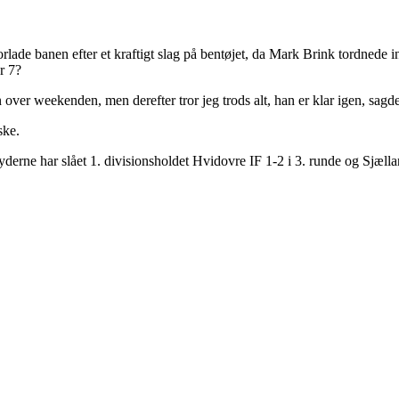
 banen efter et kraftigt slag på bentøjet, da Mark Brink tordnede ind i
r 7?
over weekenden, men derefter tror jeg trods alt, han er klar igen, sagd
ske.
yderne har slået 1. divisionsholdet Hvidovre IF 1-2 i 3. runde og Sjæll