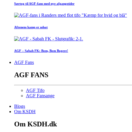
Særtog til AGF-fans med nye afgangstider
Aftenens kamp er udsat
AGF – Sabah FK: Bom, Bom Bogere!
AGF Fans
AGF FANS
AGF Tifo
AGF Fansange
Blogs
Om KSDH
Om KSDH.dk