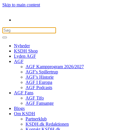
Skip to main content
Nyheder
KSDH Shop
Lyden AGF
AGF
AGF Kampprogram 2026/2027
AGF's Spillertrup
AGF’s Historie
AGF I Europa
AGF Podcasts
AGF Fans
AGF Tifo
AGF Fansange
Blogs
Om KSDH
Partnerklub
KSDH.dk Redaktionen
Kontakt KSDH.dk