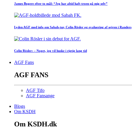
James Bogere efter to mål: “Jeg har altid haft troen på mig selv”
Lyden AGF med info om Sabah-tur, Colin Rösler og evaluering af sejren i Randers
Colin Rösler: – Noget, jeg vil huske i rigtig lang tid
AGF Fans
AGF FANS
AGF Tifo
AGF Fansange
Blogs
Om KSDH
Om KSDH.dk