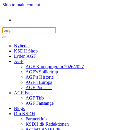
Skip to main content
Nyheder
KSDH Shop
Lyden AGF
AGF
AGF Kampprogram 2026/2027
AGF's Spillertrup
AGF’s Historie
AGF I Europa
AGF Podcasts
AGF Fans
AGF Tifo
AGF Fansange
Blogs
Om KSDH
Partnerklub
KSDH.dk Redaktionen
Kontakt KSDH.dk