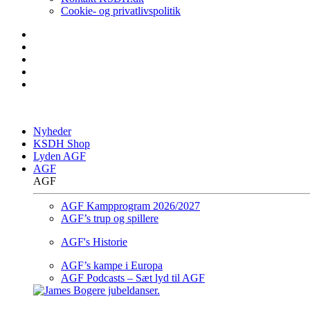
Cookie- og privatlivspolitik
Nyheder
KSDH Shop
Lyden AGF
AGF
AGF
AGF Kampprogram 2026/2027
AGF’s trup og spillere
AGF's Historie
AGF’s kampe i Europa
AGF Podcasts – Sæt lyd til AGF