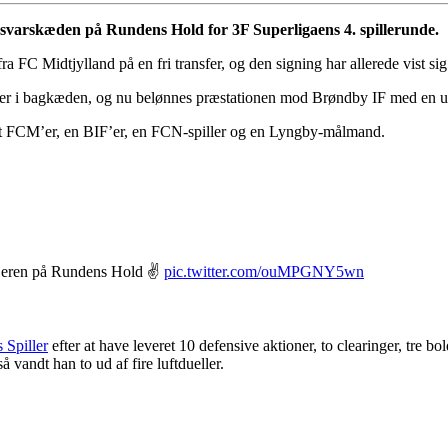
rsvarskæden på Rundens Hold for 3F Superligaens 4. spillerunde.
FC Midtjylland på en fri transfer, og den signing har allerede vist si
tser i bagkæden, og nu belønnes præstationen mod Brøndby IF med en u
elt FCM’er, en BIF’er, en FCN-spiller og en Lyngby-målmand.
1’eren på Rundens Hold ✌️
pic.twitter.com/ouMPGNY5wn
Spiller
efter at have leveret 10 defensive aktioner, to clearinger, tre 
vandt han to ud af fire luftdueller.