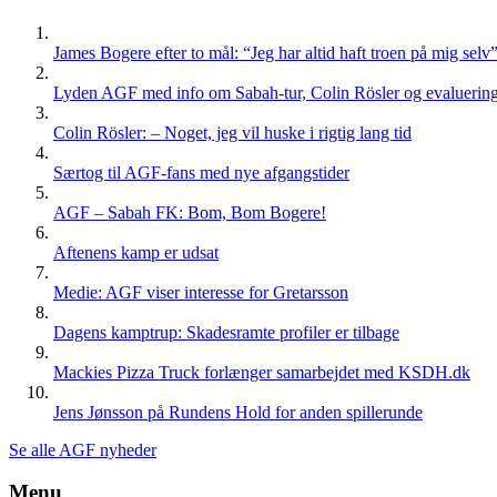
James Bogere efter to mål: “Jeg har altid haft troen på mig selv
Lyden AGF med info om Sabah-tur, Colin Rösler og evaluering 
Colin Rösler: – Noget, jeg vil huske i rigtig lang tid
Særtog til AGF-fans med nye afgangstider
AGF – Sabah FK: Bom, Bom Bogere!
Aftenens kamp er udsat
Medie: AGF viser interesse for Gretarsson
Dagens kamptrup: Skadesramte profiler er tilbage
Mackies Pizza Truck forlænger samarbejdet med KSDH.dk
Jens Jønsson på Rundens Hold for anden spillerunde
Se alle AGF nyheder
Menu