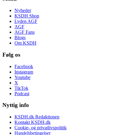
Nyheder
KSDH Shop
Lyden AGF
AGF
AGF Fans
Blogs
Om KSDH
Følg os
Facebook
Instagram
Youtube
X
TikTok
Podcast
Nyttig info
KSDH.dk Redaktionen
Kontakt KSDH.dk
Cookie- og privatlivspolitik
Handelsbetingelser