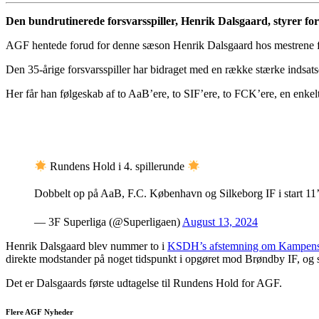
Den bundrutinerede forsvarsspiller, Henrik Dalsgaard, styrer fo
AGF hentede forud for denne sæson Henrik Dalsgaard hos mestrene fra 
Den 35-årige forsvarsspiller har bidraget med en række stærke indsa
Her får han følgeskab af to AaB’ere, to SIF’ere, to FCK’ere, en enk
Rundens Hold i 4. spillerunde
Dobbelt op på AaB, F.C. København og Silkeborg IF i start 1
— 3F Superliga (@Superligaen)
August 13, 2024
Henrik Dalsgaard blev nummer to i
KSDH’s afstemning om Kampens 
direkte modstander på noget tidspunkt i opgøret mod Brøndby IF, og så 
Det er Dalsgaards første udtagelse til Rundens Hold for AGF.
Flere AGF Nyheder