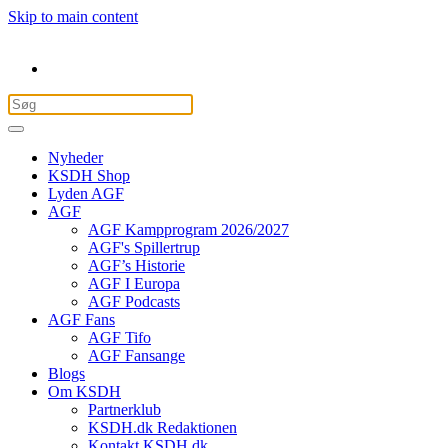
Skip to main content
Nyheder
KSDH Shop
Lyden AGF
AGF
AGF Kampprogram 2026/2027
AGF's Spillertrup
AGF’s Historie
AGF I Europa
AGF Podcasts
AGF Fans
AGF Tifo
AGF Fansange
Blogs
Om KSDH
Partnerklub
KSDH.dk Redaktionen
Kontakt KSDH.dk