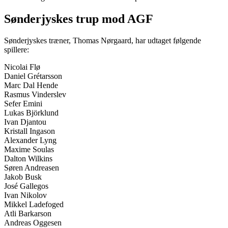
Sønderjyskes trup mod AGF
Sønderjyskes træner, Thomas Nørgaard, har udtaget følgende
spillere:
Nicolai Flø
Daniel Grétarsson
Marc Dal Hende
Rasmus Vinderslev
Sefer Emini
Lukas Björklund
Ivan Djantou
Kristall Ingason
Alexander Lyng
Maxime Soulas
Dalton Wilkins
Søren Andreasen
Jakob Busk
José Gallegos
Ivan Nikolov
Mikkel Ladefoged
Atli Barkarson
Andreas Oggesen