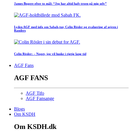
James Bogere efter to mål: “Jeg har altid haft troen på mig selv”
Lyden AGF med info om Sabah-tur, Colin Rösler og evaluering af sejren i
Randers
Colin Rösler: – Noget, jeg vil huske i rigtig lang tid
AGF Fans
AGF FANS
AGF Tifo
AGF Fansange
Blogs
Om KSDH
Om KSDH.dk