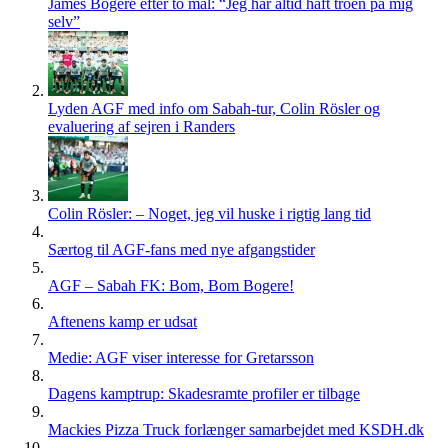
James Bogere efter to mål: “Jeg har altid haft troen på mig
selv”
Lyden AGF med info om Sabah-tur, Colin Rösler og
evaluering af sejren i Randers
Colin Rösler: – Noget, jeg vil huske i rigtig lang tid
Særtog til AGF-fans med nye afgangstider
AGF – Sabah FK: Bom, Bom Bogere!
Aftenens kamp er udsat
Medie: AGF viser interesse for Gretarsson
Dagens kamptrup: Skadesramte profiler er tilbage
Mackies Pizza Truck forlænger samarbejdet med KSDH.dk