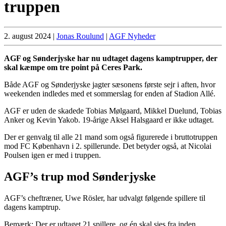
truppen
2. august 2024
|
Jonas Roulund
|
AGF Nyheder
AGF og Sønderjyske har nu udtaget dagens kamptrupper, der
skal kæmpe om tre point på Ceres Park.
Både AGF og Sønderjyske jagter sæsonens første sejr i aften, hvor
weekenden indledes med et sommerslag for enden af Stadion Allé.
AGF er uden de skadede Tobias Mølgaard, Mikkel Duelund, Tobias
Anker og Kevin Yakob. 19-årige Aksel Halsgaard er ikke udtaget.
Der er genvalg til alle 21 mand som også figurerede i bruttotruppen
mod FC København i 2. spillerunde. Det betyder også, at Nicolai
Poulsen igen er med i truppen.
AGF’s trup mod Sønderjyske
AGF’s cheftræner, Uwe Rösler, har udvalgt følgende spillere til
dagens kamptrup.
Bemærk: Der er udtaget 21 spillere, og én skal sies fra inden