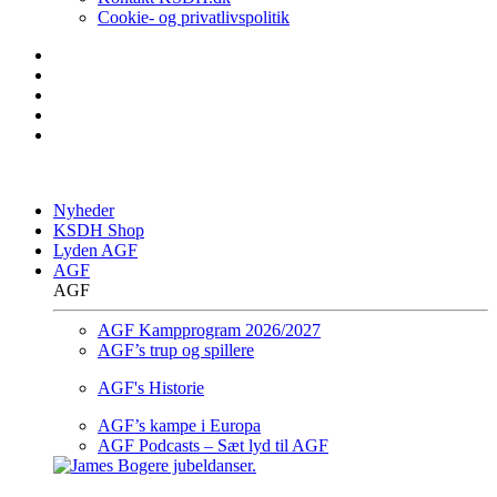
Cookie- og privatlivspolitik
Nyheder
KSDH Shop
Lyden AGF
AGF
AGF
AGF Kampprogram 2026/2027
AGF’s trup og spillere
AGF's Historie
AGF’s kampe i Europa
AGF Podcasts – Sæt lyd til AGF