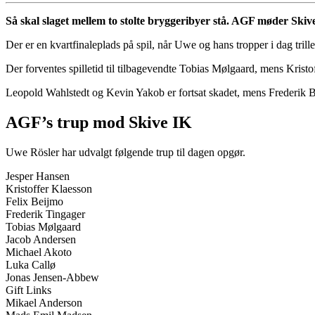
Så skal slaget mellem to stolte bryggeribyer stå. AGF møder Ski
Der er en kvartfinaleplads på spil, når Uwe og hans tropper i dag trill
Der forventes spilletid til tilbagevendte Tobias Mølgaard, mens Krist
Leopold Wahlstedt og Kevin Yakob er fortsat skadet, mens Frederik B
AGF’s trup mod Skive IK
Uwe Rösler har udvalgt følgende trup til dagen opgør.
Jesper Hansen
Kristoffer Klaesson
Felix Beijmo
Frederik Tingager
Tobias Mølgaard
Jacob Andersen
Michael Akoto
Luka Callø
Jonas Jensen-Abbew
Gift Links
Mikael Anderson