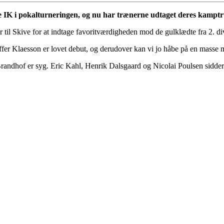
ve IK i pokalturneringen, og nu har trænerne udtaget deres kampt
er til Skive for at indtage favoritværdigheden mod de gulklædte fra 2. di
offer Klaesson er lovet debut, og derudover kan vi jo håbe på en masse 
randhof er syg. Eric Kahl, Henrik Dalsgaard og Nicolai Poulsen sidder