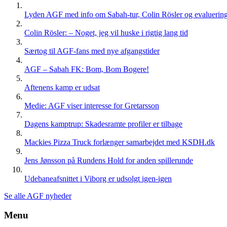
Lyden AGF med info om Sabah-tur, Colin Rösler og evaluering 
Colin Rösler: – Noget, jeg vil huske i rigtig lang tid
Særtog til AGF-fans med nye afgangstider
AGF – Sabah FK: Bom, Bom Bogere!
Aftenens kamp er udsat
Medie: AGF viser interesse for Gretarsson
Dagens kamptrup: Skadesramte profiler er tilbage
Mackies Pizza Truck forlænger samarbejdet med KSDH.dk
Jens Jønsson på Rundens Hold for anden spillerunde
Udebaneafsnittet i Viborg er udsolgt igen-igen
Se alle AGF nyheder
Menu