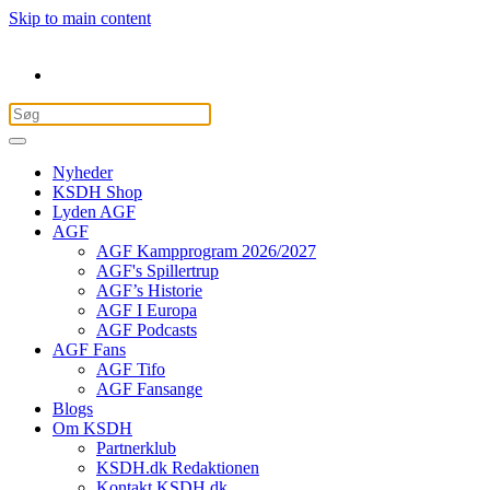
Skip to main content
Nyheder
KSDH Shop
Lyden AGF
AGF
AGF Kampprogram 2026/2027
AGF's Spillertrup
AGF’s Historie
AGF I Europa
AGF Podcasts
AGF Fans
AGF Tifo
AGF Fansange
Blogs
Om KSDH
Partnerklub
KSDH.dk Redaktionen
Kontakt KSDH.dk