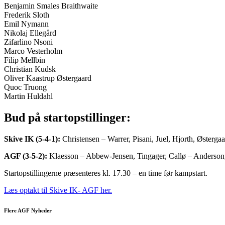
Benjamin Smales Braithwaite
Frederik Sloth
Emil Nymann
Nikolaj Ellegård
Zifarlino Nsoni
Marco Vesterholm
Filip Mellbin
Christian Kudsk
Oliver Kaastrup Østergaard
Quoc Truong
Martin Huldahl
Bud på startopstillinger:
Skive IK (5-4-1):
Christensen – Warrer, Pisani, Juel, Hjorth, Østerg
AGF (3-5-2):
Klaesson – Abbew-Jensen, Tingager, Callø – Anderson
Startopstillingerne præsenteres kl. 17.30 – en time før kampstart.
Læs optakt til Skive IK- AGF her.
Flere AGF Nyheder