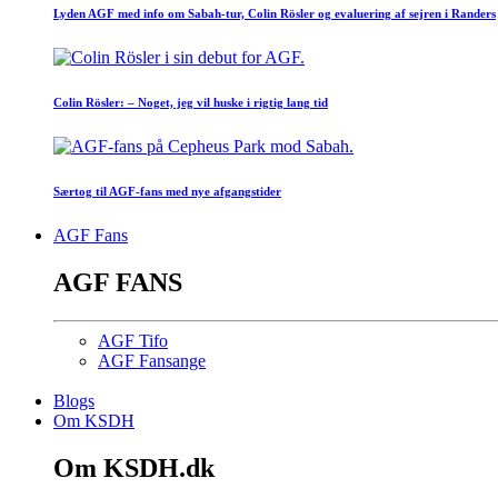
Lyden AGF med info om Sabah-tur, Colin Rösler og evaluering af sejren i Randers
Colin Rösler: – Noget, jeg vil huske i rigtig lang tid
Særtog til AGF-fans med nye afgangstider
AGF Fans
AGF FANS
AGF Tifo
AGF Fansange
Blogs
Om KSDH
Om KSDH.dk