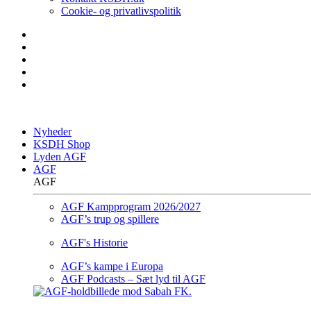
Cookie- og privatlivspolitik
Nyheder
KSDH Shop
Lyden AGF
AGF
AGF
AGF Kampprogram 2026/2027
AGF’s trup og spillere
AGF's Historie
AGF’s kampe i Europa
AGF Podcasts – Sæt lyd til AGF