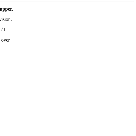
rupper.
vision.
mål.
 over.