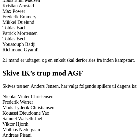
Mads Emil Madsen
Kristian Arnstad
Max Power
Frederik Emmery
Mikkel Duelund
Tobias Bach
Patrick Mortensen
Tobias Bech
Youssouph Badji
Richmond Gyamfi
21 mand er udtaget, og en enkelt skal derfor sies fra inden kampstart.
Skive IK’s trup mod AGF
Skives træner, Anders Jensen, har valgt følgende spillere til dagens k
Nicolai Vinter Christensen
Frederik Warrer
Mads Lyderik Christiansen
Kouassi Dieudonne Yao
Samuel Walseth Juel
Viktor Hjorth
Mathias Nedergaard
Andreas Pisani