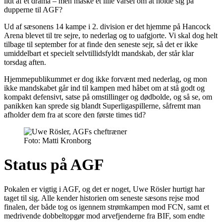
lidt af et drama – men måske et lille varsel om at holde sig på
dupperne til AGF?
Ud af sæsonens 14 kampe i 2. division er det hjemme på Hancock
Arena blevet til tre sejre, to nederlag og to uafgjorte. Vi skal dog helt
tilbage til september for at finde den seneste sejr, så det er ikke
umiddelbart et specielt selvtillidsfyldt mandskab, der står klar
torsdag aften.
Hjemmepublikummet er dog ikke forvænt med nederlag, og mon
ikke mandskabet går ind til kampen med håbet om at stå godt og
kompakt defensivt, satse på omstillinger og dødbolde, og så se, om
panikken kan sprede sig blandt Superligaspillerne, såfremt man
afholder dem fra at score den første times tid?
Foto: Matti Kronborg
Status på AGF
Pokalen er vigtig i AGF, og det er noget, Uwe Rösler hurtigt har
taget til sig. Alle kender historien om seneste sæsons rejse mod
finalen, der både tog os igennem strømkampen mod FCN, samt et
medrivende dobbeltopgør mod arvefjenderne fra BIF, som endte