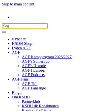
Skip to main content
Nyheder
KSDH Shop
Lyden AGF
AGF
AGF Kampprogram 2026/2027
AGF's Spillertrup
AGF’s Historie
AGF I Europa
AGF Podcasts
AGF Fans
AGF Tifo
AGF Fansange
Blogs
Om KSDH
Partnerklub
KSDH.dk Redaktionen
Kontakt KSDH.dk