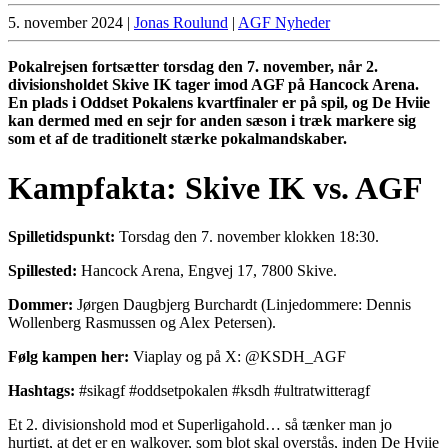
5. november 2024
|
Jonas Roulund
|
AGF Nyheder
Pokalrejsen fortsætter torsdag den 7. november, når 2.
divisionsholdet Skive IK tager imod AGF på Hancock Arena.
En plads i Oddset Pokalens kvartfinaler er på spil, og De Hviie
kan dermed med en sejr for anden sæson i træk markere sig
som et af de traditionelt stærke pokalmandskaber.
Kampfakta: Skive IK vs. AGF
Spilletidspunkt:
Torsdag den 7. november klokken 18:30.
Spillested:
Hancock Arena, Engvej 17, 7800 Skive.
Dommer:
Jørgen Daugbjerg Burchardt (Linjedommere: Dennis
Wollenberg Rasmussen og Alex Petersen).
Følg kampen her:
Viaplay og på X: @KSDH_AGF
Hashtags:
#sikagf #oddsetpokalen #ksdh #ultratwitteragf
Et 2. divisionshold mod et Superligahold… så tænker man jo
hurtigt, at det er en walkover, som blot skal overstås, inden De Hviie