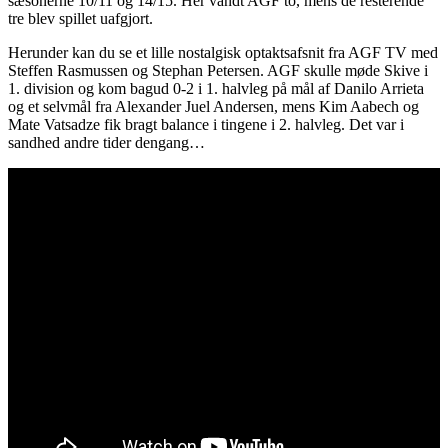
sæsonerne 10/11 og 14/15. Her vandt AGF to, mens de resterende
tre blev spillet uafgjort.
Herunder kan du se et lille nostalgisk optaktsafsnit fra AGF TV med
Steffen Rasmussen og Stephan Petersen. AGF skulle møde Skive i
1. division og kom bagud 0-2 i 1. halvleg på mål af Danilo Arrieta
og et selvmål fra Alexander Juel Andersen, mens Kim Aabech og
Mate Vatsadze fik bragt balance i tingene i 2. halvleg. Det var i
sandhed andre tider dengang…