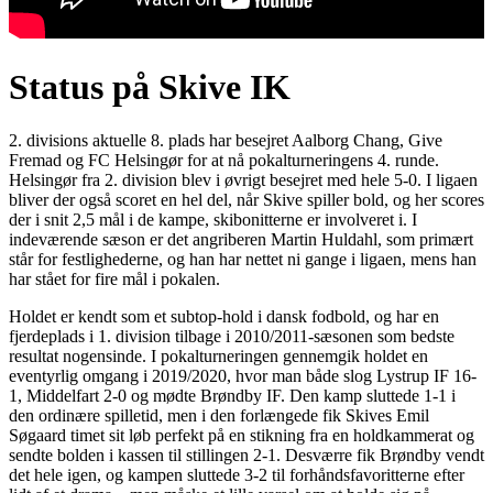
Status på Skive IK
2. divisions aktuelle 8. plads har besejret Aalborg Chang, Give
Fremad og FC Helsingør for at nå pokalturneringens 4. runde.
Helsingør fra 2. division blev i øvrigt besejret med hele 5-0. I ligaen
bliver der også scoret en hel del, når Skive spiller bold, og her scores
der i snit 2,5 mål i de kampe, skibonitterne er involveret i. I
indeværende sæson er det angriberen Martin Huldahl, som primært
står for festlighederne, og han har nettet ni gange i ligaen, mens han
har stået for fire mål i pokalen.
Holdet er kendt som et subtop-hold i dansk fodbold, og har en
fjerdeplads i 1. division tilbage i 2010/2011-sæsonen som bedste
resultat nogensinde. I pokalturneringen gennemgik holdet en
eventyrlig omgang i 2019/2020, hvor man både slog Lystrup IF 16-
1, Middelfart 2-0 og mødte Brøndby IF. Den kamp sluttede 1-1 i
den ordinære spilletid, men i den forlængede fik Skives Emil
Søgaard timet sit løb perfekt på en stikning fra en holdkammerat og
sendte bolden i kassen til stillingen 2-1. Desværre fik Brøndby vendt
det hele igen, og kampen sluttede 3-2 til forhåndsfavoritterne efter