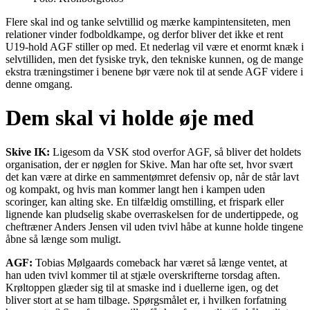
Flere skal ind og tanke selvtillid og mærke kampintensiteten, men
relationer vinder fodboldkampe, og derfor bliver det ikke et rent
U19-hold AGF stiller op med. Et nederlag vil være et enormt knæk i
selvtilliden, men det fysiske tryk, den tekniske kunnen, og de mange
ekstra træningstimer i benene bør være nok til at sende AGF videre i
denne omgang.
Dem skal vi holde øje med
Skive IK:
Ligesom da VSK stod overfor AGF, så bliver det holdets
organisation, der er nøglen for Skive. Man har ofte set, hvor svært
det kan være at dirke en sammentømret defensiv op, når de står lavt
og kompakt, og hvis man kommer langt hen i kampen uden
scoringer, kan alting ske. En tilfældig omstilling, et frispark eller
lignende kan pludselig skabe overraskelsen for de undertippede, og
cheftræner Anders Jensen vil uden tvivl håbe at kunne holde tingene
åbne så længe som muligt.
AGF:
Tobias Mølgaards comeback har været så længe ventet, at
han uden tvivl kommer til at stjæle overskrifterne torsdag aften.
Krøltoppen glæder sig til at smaske ind i duellerne igen, og det
bliver stort at se ham tilbage. Spørgsmålet er, i hvilken forfatning