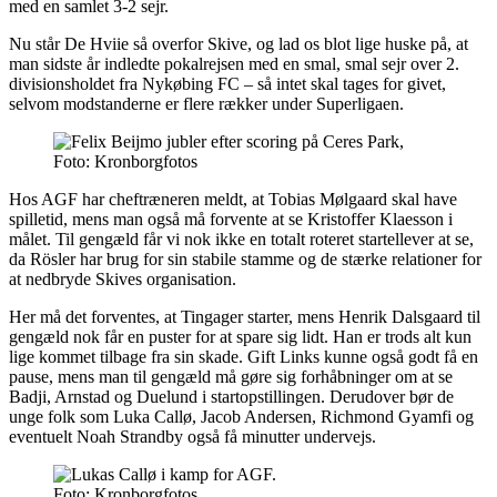
med en samlet 3-2 sejr.
Nu står De Hviie så overfor Skive, og lad os blot lige huske på, at
man sidste år indledte pokalrejsen med en smal, smal sejr over 2.
divisionsholdet fra Nykøbing FC – så intet skal tages for givet,
selvom modstanderne er flere rækker under Superligaen.
Foto: Kronborgfotos
Hos AGF har cheftræneren meldt, at Tobias Mølgaard skal have
spilletid, mens man også må forvente at se Kristoffer Klaesson i
målet. Til gengæld får vi nok ikke en totalt roteret startellever at se,
da Rösler har brug for sin stabile stamme og de stærke relationer for
at nedbryde Skives organisation.
Her må det forventes, at Tingager starter, mens Henrik Dalsgaard til
gengæld nok får en puster for at spare sig lidt. Han er trods alt kun
lige kommet tilbage fra sin skade. Gift Links kunne også godt få en
pause, mens man til gengæld må gøre sig forhåbninger om at se
Badji, Arnstad og Duelund i startopstillingen. Derudover bør de
unge folk som Luka Callø, Jacob Andersen, Richmond Gyamfi og
eventuelt Noah Strandby også få minutter undervejs.
Foto: Kronborgfotos