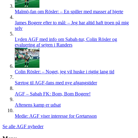
Malmö-fan om Rösler: – En spiller med masser af hjerte
James Bogere efter to mål: – Jeg har altid haft troen på mig
selv
Lyden AGF med info om Sabah-tur, Colin Rösler og
evaluering af sejren i Randers
Colin Rösler: – Noget, jeg vil huske i rigtig lang tid
Særtog til AGF-fans med nye afgangstider
AGF – Sabah FK: Bom, Bom Bogere!
Aftenens kamp er udsat
Medie: AGF viser interesse for Gretarsson
Se alle AGF nyheder