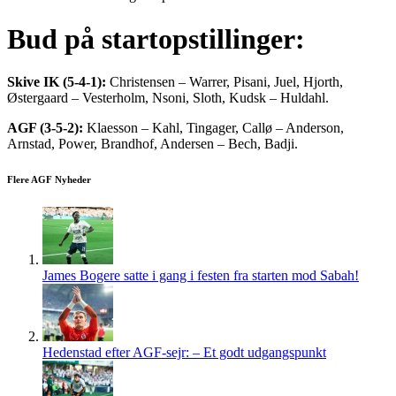
Bud på startopstillinger:
Skive IK (5-4-1):
Christensen – Warrer, Pisani, Juel, Hjorth,
Østergaard – Vesterholm, Nsoni, Sloth, Kudsk – Huldahl.
AGF (3-5-2):
Klaesson – Kahl, Tingager, Callø – Anderson,
Arnstad, Power, Brandhof, Andersen – Bech, Badji.
Flere AGF Nyheder
James Bogere satte i gang i festen fra starten mod Sabah!
Hedenstad efter AGF-sejr: – Et godt udgangspunkt