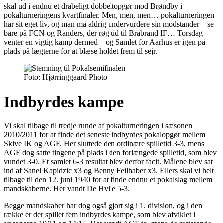
skal ud i endnu et drabeligt dobbeltopgør mod Brøndby i
pokalturneringens kvartfinaler. Men, men, men… pokalturneringen
har sit eget liv, og man må aldrig undervurdere sin modstander – se
bare på FCN og Randers, der røg ud til Brabrand IF… Torsdag
venter en vigtig kamp dermed – og Samlet for Aarhus er igen på
plads på lægterne for at blæse holdet frem til sejr.
Foto: Hjørringgaard Photo
Indbyrdes kampe
Vi skal tilbage til tredje runde af pokalturneringen i sæsonen
2010/2011 for at finde det seneste indbyrdes pokalopgør mellem
Skive IK og AGF. Her sluttede den ordinære spilletid 3-3, mens
AGF dog satte tingene på plads i den forlængede spilletid, som blev
vundet 3-0. Et samlet 6-3 resultat blev derfor facit. Målene blev sat
ind af Sanel Kapidzic x3 og Benny Feilhaber x3. Ellers skal vi helt
tilbage til den 12. juni 1940 for at finde endnu et pokalslag mellem
mandskaberne. Her vandt De Hviie 5-3.
Begge mandskaber har dog også gjort sig i 1. division, og i den
række er der spillet fem indbyrdes kampe, som blev afviklet i