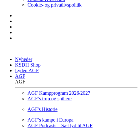
Cookie- og privatlivspolitik
Nyheder
KSDH Shop
Lyden AGF
AGF
AGF
AGF Kampprogram 2026/2027
AGF’s trup og spillere
AGF's Historie
AGF’s kampe i Europa
AGF Podcasts – Sæt lyd til AGF