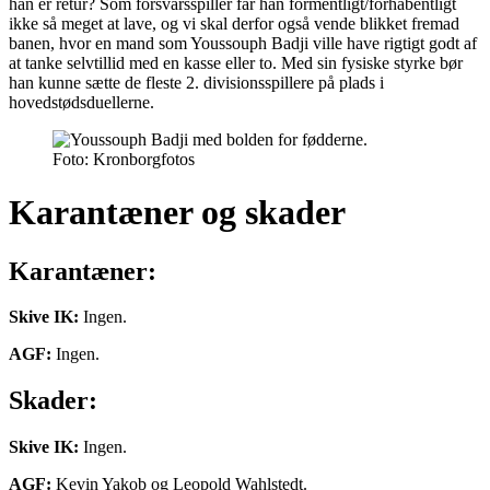
han er retur? Som forsvarsspiller får han formentligt/forhåbentligt
ikke så meget at lave, og vi skal derfor også vende blikket fremad
banen, hvor en mand som Youssouph Badji ville have rigtigt godt af
at tanke selvtillid med en kasse eller to. Med sin fysiske styrke bør
han kunne sætte de fleste 2. divisionsspillere på plads i
hovedstødsduellerne.
Foto: Kronborgfotos
Karantæner og skader
Karantæner:
Skive IK:
Ingen.
AGF:
Ingen.
Skader:
Skive IK:
Ingen.
AGF:
Kevin Yakob og Leopold Wahlstedt.