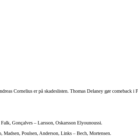
reas Cornelius er på skadeslisten. Thomas Delaney gør comeback i FCK 
 Falk, Gonçalves – Larsson, Oskarsson Elyounoussi.
o, Madsen, Poulsen, Anderson, Links – Bech, Mortensen.