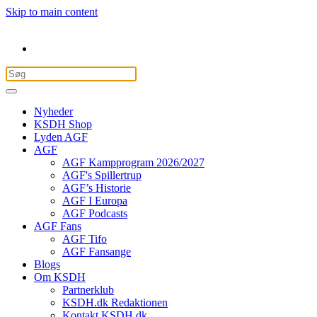
Skip to main content
Nyheder
KSDH Shop
Lyden AGF
AGF
AGF Kampprogram 2026/2027
AGF's Spillertrup
AGF’s Historie
AGF I Europa
AGF Podcasts
AGF Fans
AGF Tifo
AGF Fansange
Blogs
Om KSDH
Partnerklub
KSDH.dk Redaktionen
Kontakt KSDH.dk