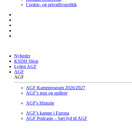
Cookie- og privatlivspolitik
Nyheder
KSDH Shop
Lyden AGF
AGF
AGF
AGF Kampprogram 2026/2027
AGF’s trup og spillere
AGF's Historie
AGF’s kampe i Europa
AGF Podcasts – Sæt lyd til AGF