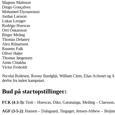
Magnus Mattsson
Diogo Gonçalves
Mohamed Elyounoussi
Jordan Larsson
Lukas Lerager
Rodrigo Huescas
Orri Óskarsson
Birger Meling
Thomas Delaney
Alex Rúnarsson
Rasmus Falk
Oliver Højer
Thomas Jørgensen
Amin Chiakha
Victor Froholdt
Nicolai Boilesen, Roony Bardghji, William Clem, Elias Achouri og And
derfor fra inden kampstart.
Bud på startopstillinger:
FCK (4-3-3):
Trott – Huescas, Diks, Garananga, Meiling – Claesson,
AGF (3-5-2)
: Hansen – Dalsgaard, Tingager, Jensen-Abbew – Beijm