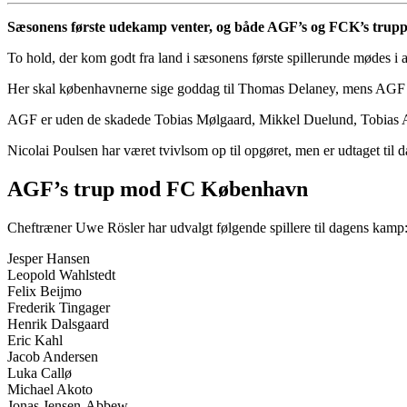
Sæsonens første udekamp venter, og både AGF’s og FCK’s trupper 
To hold, der kom godt fra land i sæsonens første spillerunde mødes i a
Her skal københavnerne sige goddag til Thomas Delaney, mens AGF vil
AGF er uden de skadede Tobias Mølgaard, Mikkel Duelund, Tobias 
Nicolai Poulsen har været tvivlsom op til opgøret, men er udtaget til
AGF’s trup mod FC København
Cheftræner Uwe Rösler har udvalgt følgende spillere til dagens kamp
Jesper Hansen
Leopold Wahlstedt
Felix Beijmo
Frederik Tingager
Henrik Dalsgaard
Eric Kahl
Jacob Andersen
Luka Callø
Michael Akoto
Jonas Jensen-Abbew