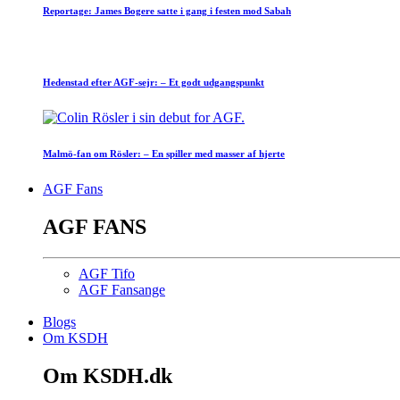
Reportage: James Bogere satte i gang i festen mod Sabah
Hedenstad efter AGF-sejr: – Et godt udgangspunkt
Malmö-fan om Rösler: – En spiller med masser af hjerte
AGF Fans
AGF FANS
AGF Tifo
AGF Fansange
Blogs
Om KSDH
Om KSDH.dk