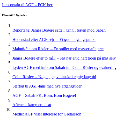
Læs optakt til AGF – FCK her.
Flere AGF Nyheder
Reportage: James Bogere satte i gang i festen mod Sabah
Hedenstad efter AGF-sejr: – Et godt udgangspunkt
Malmö-fan om Rösler: – En spiller med masser af hjerte
James Bogere efter to mål: – Jeg har altid haft troen på mig selv
Lyden AGF med info om Sabah-tur, Colin Rösler og evaluering 
Colin Rösler: – Noget, jeg vil huske i rigtig lang tid
Særtog til AGF-fans med nye afgangstider
AGF – Sabah FK: Bom, Bom Bogere!
Aftenens kamp er udsat
Medie: AGF viser interesse for Gretarsson