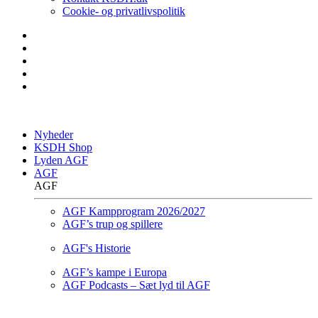
Cookie- og privatlivspolitik
Nyheder
KSDH Shop
Lyden AGF
AGF
AGF
AGF Kampprogram 2026/2027
AGF’s trup og spillere
AGF's Historie
AGF’s kampe i Europa
AGF Podcasts – Sæt lyd til AGF