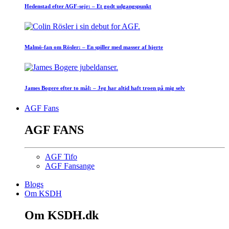
Hedenstad efter AGF-sejr: – Et godt udgangspunkt
Malmö-fan om Rösler: – En spiller med masser af hjerte
James Bogere efter to mål: – Jeg har altid haft troen på mig selv
AGF Fans
AGF FANS
AGF Tifo
AGF Fansange
Blogs
Om KSDH
Om KSDH.dk