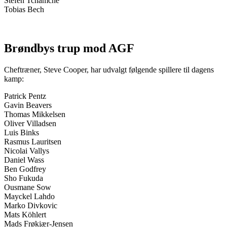
Stefen Tchamche
Tobias Bech
Brøndbys trup mod AGF
Cheftræner, Steve Cooper, har udvalgt følgende spillere til dagens
kamp:
Patrick Pentz
Gavin Beavers
Thomas Mikkelsen
Oliver Villadsen
Luis Binks
Rasmus Lauritsen
Nicolai Vallys
Daniel Wass
Ben Godfrey
Sho Fukuda
Ousmane Sow
Mayckel Lahdo
Marko Divkovic
Mats Köhlert
Mads Frøkjær-Jensen