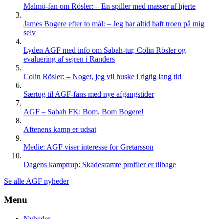
Malmö-fan om Rösler: – En spiller med masser af hjerte
James Bogere efter to mål: – Jeg har altid haft troen på mig
selv
Lyden AGF med info om Sabah-tur, Colin Rösler og
evaluering af sejren i Randers
Colin Rösler: – Noget, jeg vil huske i rigtig lang tid
Særtog til AGF-fans med nye afgangstider
AGF – Sabah FK: Bom, Bom Bogere!
Aftenens kamp er udsat
Medie: AGF viser interesse for Gretarsson
Dagens kamptrup: Skadesramte profiler er tilbage
Se alle AGF nyheder
Menu
Nyheder