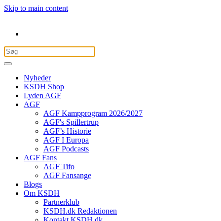
Skip to main content
Nyheder
KSDH Shop
Lyden AGF
AGF
AGF Kampprogram 2026/2027
AGF's Spillertrup
AGF’s Historie
AGF I Europa
AGF Podcasts
AGF Fans
AGF Tifo
AGF Fansange
Blogs
Om KSDH
Partnerklub
KSDH.dk Redaktionen
Kontakt KSDH.dk