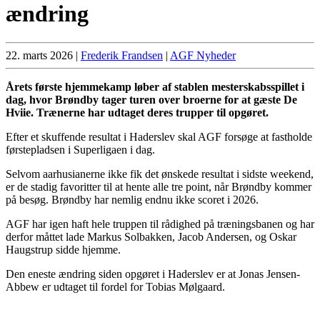
ændring
22. marts 2026
|
Frederik Frandsen
|
AGF Nyheder
Årets første hjemmekamp løber af stablen mesterskabsspillet i
dag, hvor Brøndby tager turen over broerne for at gæste De
Hviie. Trænerne har udtaget deres trupper til opgøret.
Efter et skuffende resultat i Haderslev skal AGF forsøge at fastholde
førstepladsen i Superligaen i dag.
Selvom aarhusianerne ikke fik det ønskede resultat i sidste weekend,
er de stadig favoritter til at hente alle tre point, når Brøndby kommer
på besøg. Brøndby har nemlig endnu ikke scoret i 2026.
AGF har igen haft hele truppen til rådighed på træningsbanen og har
derfor måttet lade Markus Solbakken, Jacob Andersen, og Oskar
Haugstrup sidde hjemme.
Den eneste ændring siden opgøret i Haderslev er at Jonas Jensen-
Abbew er udtaget til fordel for Tobias Mølgaard.