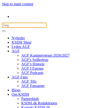
Skip to main content
Nyheder
KSDH Shop
Lyden AGF
AGF
AGF Kampprogram 2026/2027
AGF's Spillertrup
AGF’s Historie
AGF I Europa
AGF Podcasts
AGF Fans
AGF Tifo
AGF Fansange
Blogs
Om KSDH
Partnerklub
KSDH.dk Redaktionen
Kontakt KSDH.dk