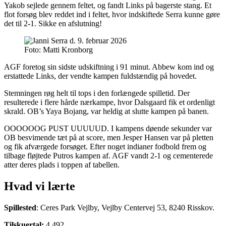
Yakob sejlede gennem feltet, og fandt Links på bagerste stang. Et
flot forsøg blev reddet ind i feltet, hvor indskiftede Serra kunne gøre
det til 2-1. Sikke en afslutning!
Foto: Matti Kronborg
AGF foretog sin sidste udskiftning i 91 minut. Abbew kom ind og
erstattede Links, der vendte kampen fuldstændig på hovedet.
Stemningen røg helt til tops i den forlængede spilletid. Der
resulterede i flere hårde nærkampe, hvor Dalsgaard fik et ordenligt
skrald. OB’s Yaya Bojang, var heldig at slutte kampen på banen.
OOOOOOG PUST UUUUUD. I kampens døende sekunder var
OB besvimende tæt på at score, men Jesper Hansen var på pletten
og fik afværgede forsøget. Efter noget indianer fodbold frem og
tilbage fløjtede Putros kampen af. AGF vandt 2-1 og cementerede
atter deres plads i toppen af tabellen.
Hvad vi lærte
Spillested
: Ceres Park Vejlby, Vejlby Centervej 53, 8240 Risskov.
Tilskuertal:
4.492