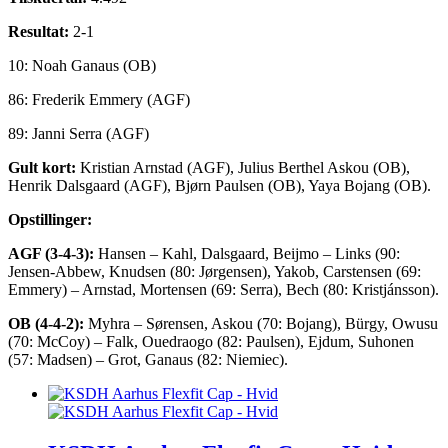
Resultat:
2-1
10: Noah Ganaus (OB)
86: Frederik Emmery (AGF)
89: Janni Serra (AGF)
Gult kort:
Kristian Arnstad (AGF), Julius Berthel Askou (OB),
Henrik Dalsgaard (AGF), Bjørn Paulsen (OB), Yaya Bojang (OB).
Opstillinger:
AGF (3-4-3):
Hansen – Kahl, Dalsgaard, Beijmo – Links (90:
Jensen-Abbew, Knudsen (80: Jørgensen), Yakob, Carstensen (69:
Emmery) – Arnstad, Mortensen (69: Serra), Bech (80: Kristjánsson).
OB (4-4-2):
Myhra – Sørensen, Askou (70: Bojang), Bürgy, Owusu
(70: McCoy) – Falk, Ouedraogo (82: Paulsen), Ejdum, Suhonen
(57: Madsen) – Grot, Ganaus (82: Niemiec).