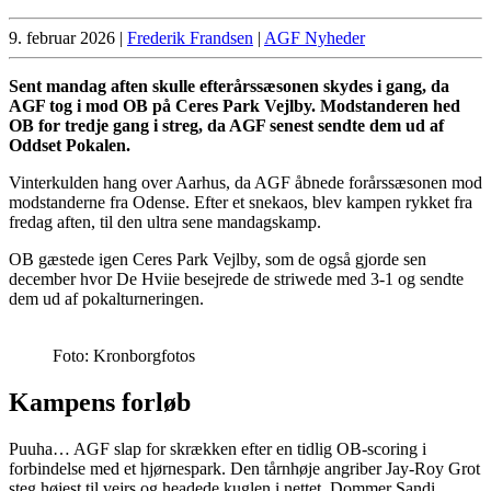
9. februar 2026
|
Frederik Frandsen
|
AGF Nyheder
Sent mandag aften skulle efterårssæsonen skydes i gang, da
AGF tog i mod OB på Ceres Park Vejlby. Modstanderen hed
OB for tredje gang i streg, da AGF senest sendte dem ud af
Oddset Pokalen.
Vinterkulden hang over Aarhus, da AGF åbnede forårssæsonen mod
modstanderne fra Odense. Efter et snekaos, blev kampen rykket fra
fredag aften, til den ultra sene mandagskamp.
OB gæstede igen Ceres Park Vejlby, som de også gjorde sen
december hvor De Hviie besejrede de striwede med 3-1 og sendte
dem ud af pokalturneringen.
Foto: Kronborgfotos
Kampens forløb
Puuha… AGF slap for skrækken efter en tidlig OB-scoring i
forbindelse med et hjørnespark. Den tårnhøje angriber Jay-Roy Grot
steg højest til vejrs og headede kuglen i nettet. Dommer Sandi