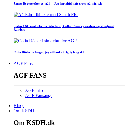
James Bogere efter to mål: – Jeg har altid haft troen på mig selv
Lyden AGF med info om Sabah-tur, Colin Rösler og evaluering af sejren i
Randers
Colin Rösler: – Noget, jeg vil huske i rigtig lang tid
AGF Fans
AGF FANS
AGF Tifo
AGF Fansange
Blogs
Om KSDH
Om KSDH.dk