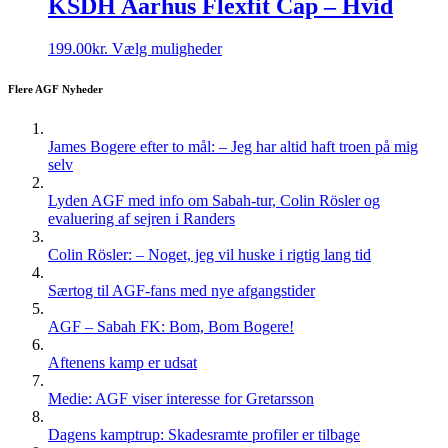
KSDH Aarhus Flexfit Cap – Hvid
Dette
199.00
kr.
Vælg muligheder
vare
har
Flere AGF Nyheder
flere
varianter.
Mulighederne
James Bogere efter to mål: – Jeg har altid haft troen på mig
kan
selv
vælges
på
Lyden AGF med info om Sabah-tur, Colin Rösler og
varesiden
evaluering af sejren i Randers
Colin Rösler: – Noget, jeg vil huske i rigtig lang tid
Særtog til AGF-fans med nye afgangstider
AGF – Sabah FK: Bom, Bom Bogere!
Aftenens kamp er udsat
Medie: AGF viser interesse for Gretarsson
Dagens kamptrup: Skadesramte profiler er tilbage