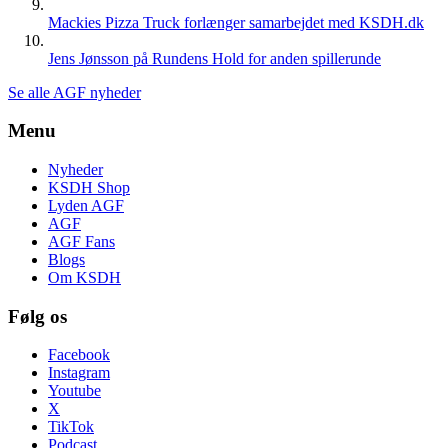
Mackies Pizza Truck forlænger samarbejdet med KSDH.dk
Jens Jønsson på Rundens Hold for anden spillerunde
Se alle AGF nyheder
Menu
Nyheder
KSDH Shop
Lyden AGF
AGF
AGF Fans
Blogs
Om KSDH
Følg os
Facebook
Instagram
Youtube
X
TikTok
Podcast