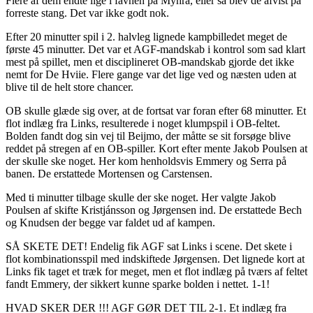
Flere af dem endte lige i favnen på Myhra, eller så blev de afvist på
forreste stang. Det var ikke godt nok.
Efter 20 minutter spil i 2. halvleg lignede kampbilledet meget de
første 45 minutter. Det var et AGF-mandskab i kontrol som sad klart
mest på spillet, men et disciplineret OB-mandskab gjorde det ikke
nemt for De Hviie. Flere gange var det lige ved og næsten uden at
blive til de helt store chancer.
OB skulle glæde sig over, at de fortsat var foran efter 68 minutter. Et
flot indlæg fra Links, resulterede i noget klumpspil i OB-feltet.
Bolden fandt dog sin vej til Beijmo, der måtte se sit forsøge blive
reddet på stregen af en OB-spiller. Kort efter mente Jakob Poulsen at
der skulle ske noget. Her kom henholdsvis Emmery og Serra på
banen. De erstattede Mortensen og Carstensen.
Med ti minutter tilbage skulle der ske noget. Her valgte Jakob
Poulsen af skifte Kristjánsson og Jørgensen ind. De erstattede Bech
og Knudsen der begge var faldet ud af kampen.
SÅ SKETE DET! Endelig fik AGF sat Links i scene. Det skete i
flot kombinationsspil med indskiftede Jørgensen. Det lignede kort at
Links fik taget et træk for meget, men et flot indlæg på tværs af feltet
fandt Emmery, der sikkert kunne sparke bolden i nettet. 1-1!
HVAD SKER DER !!! AGF GØR DET TIL 2-1. Et indlæg fra