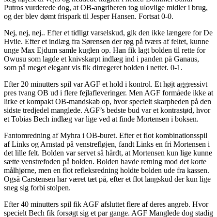
Putros vurderede dog, at OB-angriberen tog ulovlige midler i brug,
og der blev dømt frispark til Jesper Hansen. Fortsat 0-0.
Nej, nej, nej.. Efter et tidligt varselskud, gik den ikke længere for De
Hviie. Efter et indlæg fra Sørensen der røg på tværs af feltet, kunne
unge Max Ejdum samle kuglen op. Han fik lagt bolden til rette for
Owusu som lagde et knivskarpt indlæg ind i panden på Ganaus,
som på meget elegant vis fik dirregeret bolden i nettet. 0-1.
Efter 20 minutters spil var AGF et hold i kontrol. Et højt aggressivt
pres tvang OB ud i flere fejlafleveringer. Men AGF formåede ikke at
lirke et kompakt OB-mandskab op, hvor specielt skarpheden på den
sidste tredjedel manglede. AGF’s bedste bud var et kontrastød, hvor
et Tobias Bech indlæg var lige ved at finde Mortensen i boksen.
Fantomredning af Myhra i OB-buret. Efter et flot kombinationsspil
af Links og Arnstad på venstrefløjen, fandt Links en fri Mortensen i
det lille felt. Bolden var servet så hårdt, at Mortensen kun lige kunne
sætte venstrefoden på bolden. Bolden havde retning mod det korte
målhjørne, men en flot refleksredning holdte bolden ude fra kassen.
Også Carstensen har været tæt på, efter et flot langskud der kun lige
sneg sig forbi stolpen.
Efter 40 minutters spil fik AGF afsluttet flere af deres angreb. Hvor
specielt Bech fik forsøgt sig et par gange. AGF Manglede dog stadig