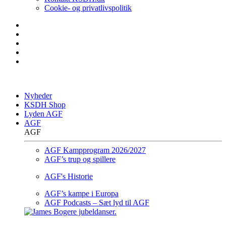
Cookie- og privatlivspolitik
Nyheder
KSDH Shop
Lyden AGF
AGF
AGF
AGF Kampprogram 2026/2027
AGF’s trup og spillere
AGF's Historie
AGF’s kampe i Europa
AGF Podcasts – Sæt lyd til AGF