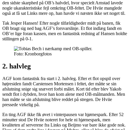
den sidste skarphed på OB’s halvdel, hvor specielt Arnstad lavede
nogle ukarakteristiske fejl omkring OB-feltet. De Hviie manglede
også at få sat Links mere op, han havde vi næsten ikke set noget til.
Tak Jesper Hansen! Efter nogle tilfældigheder midt på banen, fik
OB bragt sig ned bag AGF’s forsvarslinje. Et flot indlæg fandt en
OB’er lige foran kassen, men en fantastisk redning af Hansen holdte
stillingen på 0-1.
Foto: Kronborgfotos
2. halvleg
AGF kom fantastisk fra start i 2. halvleg. Efter et flot opspil over
højresiden fandt Carstensen Mortensen i feltet, der måtte se sin
afslutning snige sig snævert forbi målet. Kort tid efter blev Yakob
sendt flot i dybden, hvor han kom alene med OB-målmanden. Men
han måtte se sin afslutning blive reddet på stregen. De Hviie
pressede virkelig på.
En ting AGF ikke fik øvet i vinterpausen var hjørnespark. Efter 52
minutter stod De Hviie noteret for hele ni hjørnespark, men
kvaliteten af serverene fra Links og Beijmo var bare ikke gode nok.