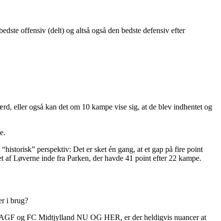
te offensiv (delt) og altså også den bedste defensiv efter
rd, eller også kan det om 10 kampe vise sig, at de blev indhentet og
e.
historisk” perspektiv: Det er sket én gang, at et gap på fire point
tet af Løverne inde fra Parken, der havde 41 point efter 22 kampe.
r i brug?
ellem AGF og FC Midtjylland NU OG HER, er der heldigvis nuancer at