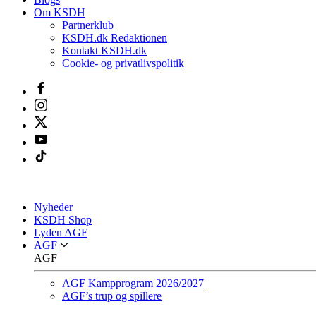
Om KSDH
Partnerklub
KSDH.dk Redaktionen
Kontakt KSDH.dk
Cookie- og privatlivspolitik
Nyheder
KSDH Shop
Lyden AGF
AGF
AGF
AGF Kampprogram 2026/2027
AGF’s trup og spillere