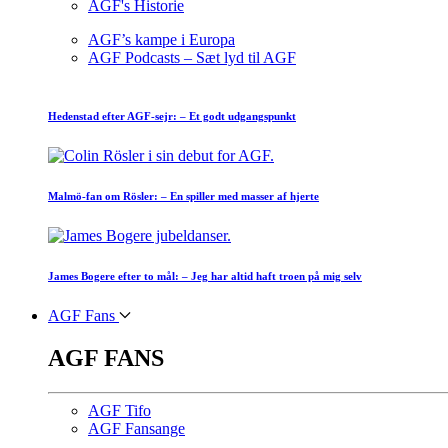
AGF's Historie
AGF’s kampe i Europa
AGF Podcasts – Sæt lyd til AGF
Hedenstad efter AGF-sejr: – Et godt udgangspunkt
Malmö-fan om Rösler: – En spiller med masser af hjerte
James Bogere efter to mål: – Jeg har altid haft troen på mig selv
AGF Fans
AGF FANS
AGF Tifo
AGF Fansange