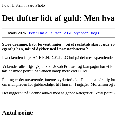
Foto: Hjørringgaard Photo
Det dufter lidt af guld: Men hv
11. marts 2026
|
Peter Hasle Laursen
|
AGF Nyheder
,
Blogs
Store drømme, håb, forventninger – og et realistisk skævt side-e
egentlig hen, når vi dykker ned i præstationerne?
I weekenden tager AGF E-N-D-E-L-I-G hul på det mest spændende mes
Vi kender alle udgangspunktet: Jakob Poulsen og kompagni har et forsp
tåle at smide point i halvanden kamp mere end FCM.
Èn ting er det nuværende, interne styrkeforhold. Det kan ændre sig hu
om muligheden for guldmedaljer til Hansen, Tingager, Mortensen og 
Det kigger vi på i denne artikel med følgende kategorier: Antal point
Antal point: