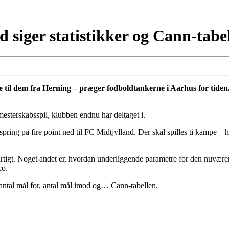
ad siger statistikker og Cann-tab
ye til dem fra Herning – præger fodboldtankerne i Aarhus for tiden.
terskabsspil, klubben endnu har deltaget i.
ring på fire point ned til FC Midtjylland. Der skal spilles ti kampe – h
rtigt. Noget andet er, hvordan underliggende parametre for den nuværend
co.
, antal mål for, antal mål imod og… Cann-tabellen.