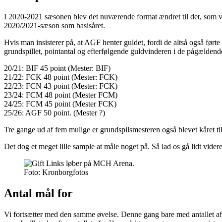
I 2020-2021 sæsonen blev det nuværende format ændret til det, som vi 
2020/2021-sæson som basisåret.
Hvis man insisterer på, at AGF henter guldet, fordi de altså også førte 
grundspillet, pointantal og efterfølgende guldvinderen i de pågælden
20/21: BIF 45 point (Mester: BIF)
21/22: FCK 48 point (Mester: FCK)
22/23: FCN 43 point (Mester: FCK)
23/24: FCM 48 point (Mester FCM)
24/25: FCM 45 point (Mester FCK)
25/26: AGF 50 point. (Mester ?)
Tre gange ud af fem mulige er grundspilsmesteren også blevet kåret ti
Det dog et meget lille sample at måle noget på. Så lad os gå lidt videre
Foto: Kronborgfotos
Antal mål for
Vi fortsætter med den samme øvelse. Denne gang bare med antallet af 