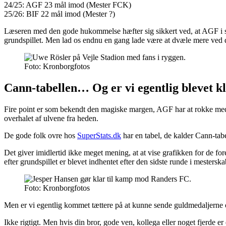
24/25: AGF 23 mål imod (Mester FCK)
25/26: BIF 22 mål imod (Mester ?)
Læseren med den gode hukommelse hæfter sig sikkert ved, at AGF i se
grundspillet. Men lad os endnu en gang lade være at dvæle mere ved
Foto: Kronborgfotos
Cann-tabellen… Og er vi egentlig blevet k
Fire point er som bekendt den magiske margen, AGF har at rokke med, i
overhalet af ulvene fra heden.
De gode folk ovre hos
SuperStats.dk
har en tabel, de kalder Cann-tabe
Det giver imidlertid ikke meget mening, at at vise grafikken for de for
efter grundspillet er blevet indhentet efter den sidste runde i mester
Foto: Kronborgfotos
Men er vi egentlig kommet tættere på at kunne sende guldmedaljerne 
Ikke rigtigt. Men hvis din bror, gode ven, kollega eller noget fjerd