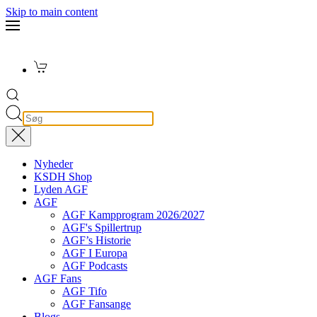
Skip to main content
Nyheder
KSDH Shop
Lyden AGF
AGF
AGF Kampprogram 2026/2027
AGF's Spillertrup
AGF’s Historie
AGF I Europa
AGF Podcasts
AGF Fans
AGF Tifo
AGF Fansange
Blogs