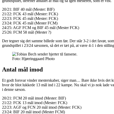
grundspillet, derefter antallet af mål og så igen mesteren, som er vist.
20/21: BIF 40 mål (Mester: BIF)
21/22: FCK 43 mål (Mester: FCK)
22/23: FCK 45 mål (Mester: FCK)
23/24: FCK 45 mål (Mester FCM)
24/25: AGF FCM og BIF 45 mål (Mester FCK)
25/26: FCM 58 mål (Mester ?)
Der tegner sig det samme billede som før. Der står 3-2 i det favør, 
grundspillet i 23/24 sæsonen, så det er tæt på, at være 4-1 i den stil
Foto: Hjørringgaard Photo
Antal mål imod
Et godt forsvar vinder mesterskaber, siger man… Bare ikke hvis det ku
hvor de blot lukkede 13 mål ind i 22 kampe. Nu skal vi jo nok lade v
i denne sæson.
20/21: FCM 20 mål imod (Mester: BIF)
21/22: FCK 13 mål imod (Mester: FCK)
22/23: AGF og FCN 20 mål imod (Mester: FCK)
23/24: BIF 20 mål imod (Mester FCM)