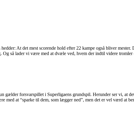
som hedder: At det mest scorende hold efter 22 kampe også bliver mester
ling. Og så lader vi være med at dvæle ved, hvem der indtil videre troml
n gælder forsvarspillet i Superligaens grundspil. Herunder ser vi, at d
ære med at “sparke til dem, som lægger ned”, men det er vel værd at be