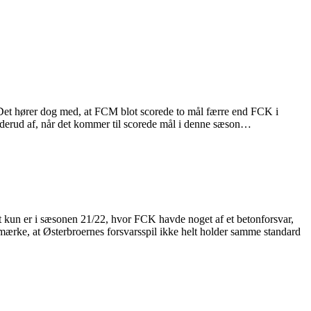
. Det hører dog med, at FCM blot scorede to mål færre end FCK i
er derud af, når det kommer til scorede mål i denne sæson…
et kun er i sæsonen 21/22, hvor FCK havde noget af et betonforsvar,
mærke, at Østerbroernes forsvarsspil ikke helt holder samme standard