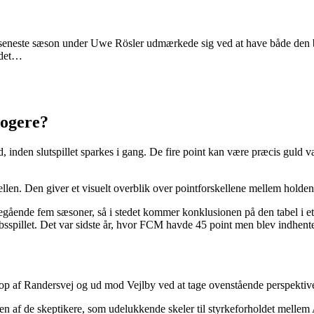
neste sæson under Uwe Rösler udmærkede sig ved at have både den beds
 det…
logere?
nden slutspillet sparkes i gang. De fire point kan være præcis guld væ
llen. Den giver et visuelt overblik over pointforskellene mellem holden
egående fem sæsoner, så i stedet kommer konklusionen på den tabel i et “
skabsspillet. Det var sidste år, hvor FCM havde 45 point men blev indhen
op af Randersvej og ud mod Vejlby ved at tage ovenstående perspektive
e er en af de skeptikere, som udelukkende skeler til styrkeforholdet m