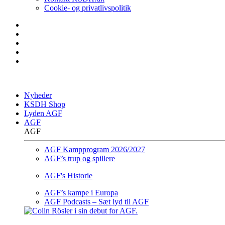
Cookie- og privatlivspolitik
Nyheder
KSDH Shop
Lyden AGF
AGF
AGF
AGF Kampprogram 2026/2027
AGF’s trup og spillere
AGF's Historie
AGF’s kampe i Europa
AGF Podcasts – Sæt lyd til AGF