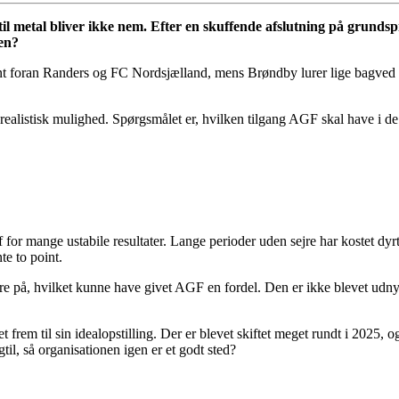
il metal bliver ikke nem. Efter en skuffende afslutning på grundsp
pen?
nt foran Randers og FC Nordsjælland, mens Brøndby lurer lige bagved m
n realistisk mulighed. Spørgsmålet er, hvilken tilgang AGF skal have i d
r mange ustabile resultater. Lange perioder uden sejre har kostet dyrt 
te to point.
e på, hvilket kunne have givet AGF en fordel. Den er ikke blevet udnyttet
et frem til sin idealopstilling. Der er blevet skiftet meget rundt i 2025
il, så organisationen igen er et godt sted?