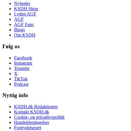
Nyheder
KSDH Shop
Lyden AGF
AGF
AGF Fans
Blogs
Om KSDH
Følg os
Facebook
Instagram
Youtube
X
TikTok
Podcast
Nyttig info
KSDH.dk Redaktionen
Kontakt KSDH.dk
Cookie- og privatlivspolitik
Handelsbetingelser
Fortrydelsesret