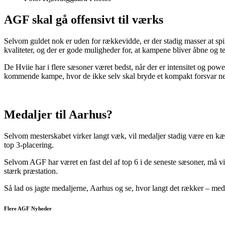
AGF skal gå offensivt til værks
Selvom guldet nok er uden for rækkevidde, er der stadig masser at spill
kvaliteter, og der er gode muligheder for, at kampene bliver åbne og
De Hviie har i flere sæsoner været bedst, når der er intensitet og po
kommende kampe, hvor de ikke selv skal bryde et kompakt forsvar n
Medaljer til Aarhus?
Selvom mesterskabet virker langt væk, vil medaljer stadig være en kæm
top 3-placering.
Selvom AGF har været en fast del af top 6 i de seneste sæsoner, må v
stærk præstation.
Så lad os jagte medaljerne, Aarhus og se, hvor langt det rækker – med
Flere AGF Nyheder