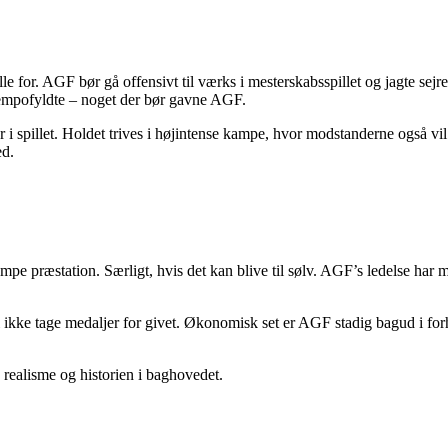
e for. AGF bør gå offensivt til værks i mesterskabsspillet og jagte sejre
 tempofyldte – noget der bør gavne AGF.
wer i spillet. Holdet trives i højintense kampe, hvor modstanderne også
ed.
pe præstation. Særligt, hvis det kan blive til sølv. AGF’s ledelse har 
i ikke tage medaljer for givet. Økonomisk set er AGF stadig bagud i fo
 realisme og historien i baghovedet.