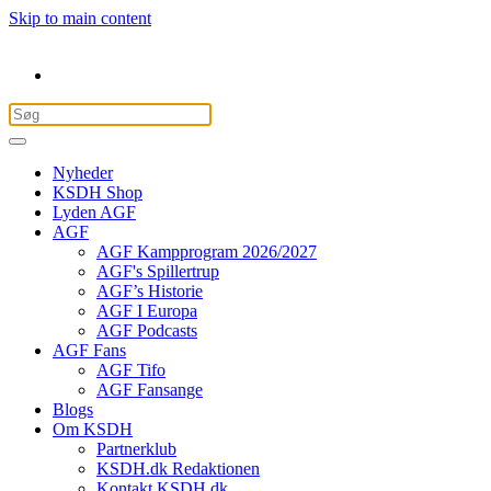
Skip to main content
Nyheder
KSDH Shop
Lyden AGF
AGF
AGF Kampprogram 2026/2027
AGF's Spillertrup
AGF’s Historie
AGF I Europa
AGF Podcasts
AGF Fans
AGF Tifo
AGF Fansange
Blogs
Om KSDH
Partnerklub
KSDH.dk Redaktionen
Kontakt KSDH.dk