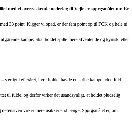
illet med et overraskende nederlag til Vejle er spørgsmålet nu: Er
ed 33 point. Kigger vi opad, er der fem point op til FCK og hele ni
e afgørende kampe: Skal holdet spille mere afventende og kynisk, eller
– særligt i efteråret, hvor holdet havde en stribe kampe uden fuld
 til fulde, og derfor virker det usandsynligt, at holdet pludselig
, og defensiven virker mere usikker end længe. Spørgsmålet er, om