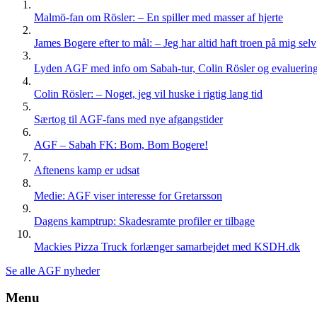
Malmö-fan om Rösler: – En spiller med masser af hjerte
James Bogere efter to mål: – Jeg har altid haft troen på mig selv
Lyden AGF med info om Sabah-tur, Colin Rösler og evaluering 
Colin Rösler: – Noget, jeg vil huske i rigtig lang tid
Særtog til AGF-fans med nye afgangstider
AGF – Sabah FK: Bom, Bom Bogere!
Aftenens kamp er udsat
Medie: AGF viser interesse for Gretarsson
Dagens kamptrup: Skadesramte profiler er tilbage
Mackies Pizza Truck forlænger samarbejdet med KSDH.dk
Se alle AGF nyheder
Menu