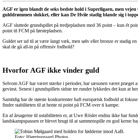
AGF er igen blandt de seks bedste hold i Superligaen, men vejen t
gulddrømmen slukket, eller kan De Hviie stadig blande sig i top
AGF sluttede grundspillet på tredjepladsen med 36 point – kun ét poi
point til FCM på førstepladsen.
Guldet ser ud til at være langt væk, men sølv eller bronze er stadig e
skal de gå all-in på offensiv fodbold?
Hvorfor AGF ikke vinder guld
Selvom AGF har været stærke i perioder, har sæsonen været præget af fo
gevinst. Senest i grundspillets sidste tre runder lykkedes det kun at hen
Samtidig har de største konkurrenter haft europæisk fodbold at fokuser
finder stabiliteten til at hente ni point på FCM over ti kampe.
En af årsagerne til ustabiliteten er, at Uwe Rösler endnu ikke har fund
landskampspausen er blevet brugt til at sammenspille en god kerne bagt
Foto: Hjørringgaard Photos