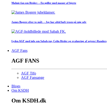
Malmö-fan om Rösler: – En spiller med masser af hjerte
James Bogere efter to mål: – Jeg har altid haft troen på mig selv
Lyden AGF med info om Sabah-tur, Colin Rösler og evaluering af sejren i Randers
AGF Fans
AGF FANS
AGF Tifo
AGF Fansange
Blogs
Om KSDH
Om KSDH.dk