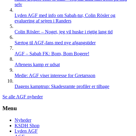
selv
Lyden AGF med info om Sabah-tur, Colin Rösler og
evaluering af sejren i Randers
Colin Rösler: – Noget, jeg vil huske i rigtig lang tid
Særtog til AGF-fans med nye afgangstider
AGF – Sabah FK: Bom, Bom Bogere!
Aftenens kamp er udsat
Medie: AGF viser interesse for Gretarsson
Dagens kamptrup: Skadesramte profiler er tilbage
Se alle AGF nyheder
Menu
Nyheder
KSDH Shop
Lyden AGF