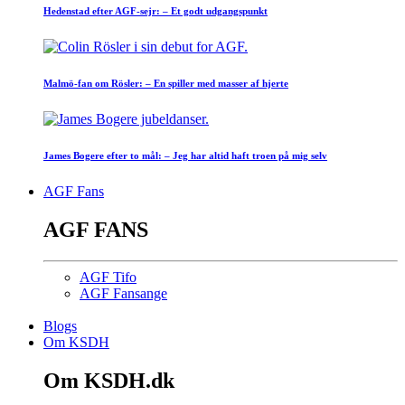
Hedenstad efter AGF-sejr: – Et godt udgangspunkt
Malmö-fan om Rösler: – En spiller med masser af hjerte
James Bogere efter to mål: – Jeg har altid haft troen på mig selv
AGF Fans
AGF FANS
AGF Tifo
AGF Fansange
Blogs
Om KSDH
Om KSDH.dk