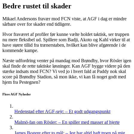
Bedre rustet til skader
Mikael Andersons fravær mod FCN viste, at AGF i dag er mindre
sårbare over for skader end tidligere.
Hvor fraværet af profiler før kunne vælte holdet taktisk, ser truppen
nu mere fleksibel ud. Spillere som Badji, Akoto og Kahl virker til at
have større tillid fra trænerstaben, hvilket kan blive afgørende i de
kommende kampe.
Næste udfordring venter på mandag mod Brøndby, hvor Rösler igen
skal finde de rette taktiske løsninger. Kan AGF bygge videre på den
stærke indsats mod FCN? Vi ved jo i hvert fald at Paddy nok skal
score på Brøndby Stadion, så mon ikke, vi kan få noget godt med
hjem fra Pestegnen?
Flere AGF Nyheder
Hedenstad efter AGF-sejr: – Et godt udgangspunkt
Malmö-fan om Rösler: – En spiller med masser af hjerte
James Bogere efter to mål: – Jeg har altid haft troen på mig