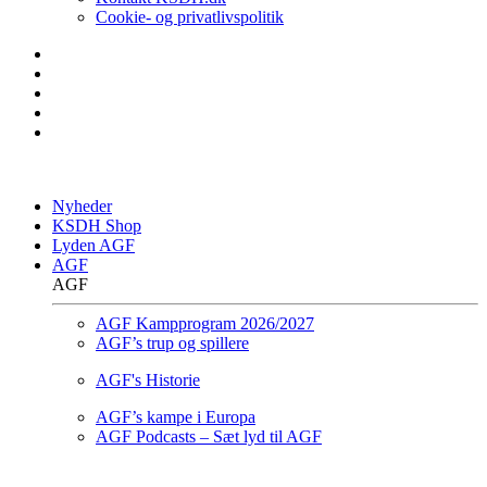
Cookie- og privatlivspolitik
Nyheder
KSDH Shop
Lyden AGF
AGF
AGF
AGF Kampprogram 2026/2027
AGF’s trup og spillere
AGF's Historie
AGF’s kampe i Europa
AGF Podcasts – Sæt lyd til AGF