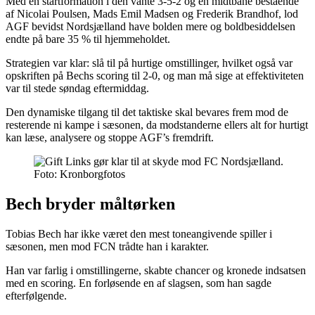
Med en startformation i den vante 3-5-2 og en midtbane bestående
af Nicolai Poulsen, Mads Emil Madsen og Frederik Brandhof, lod
AGF bevidst Nordsjælland have bolden mere og boldbesiddelsen
endte på bare 35 % til hjemmeholdet.
Strategien var klar: slå til på hurtige omstillinger, hvilket også var
opskriften på Bechs scoring til 2-0, og man må sige at effektiviteten
var til stede søndag eftermiddag.
Den dynamiske tilgang til det taktiske skal bevares frem mod de
resterende ni kampe i sæsonen, da modstanderne ellers alt for hurtigt
kan læse, analysere og stoppe AGF’s fremdrift.
Foto: Kronborgfotos
Bech bryder måltørken
Tobias Bech har ikke været den mest toneangivende spiller i
sæsonen, men mod FCN trådte han i karakter.
Han var farlig i omstillingerne, skabte chancer og kronede indsatsen
med en scoring. En forløsende en af slagsen, som han sagde
efterfølgende.