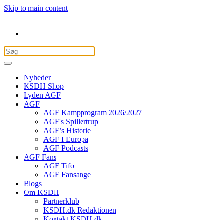
Skip to main content
Nyheder
KSDH Shop
Lyden AGF
AGF
AGF Kampprogram 2026/2027
AGF's Spillertrup
AGF’s Historie
AGF I Europa
AGF Podcasts
AGF Fans
AGF Tifo
AGF Fansange
Blogs
Om KSDH
Partnerklub
KSDH.dk Redaktionen
Kontakt KSDH.dk