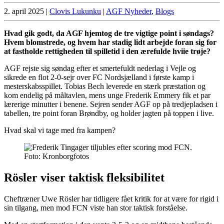
2. april 2025
|
Clovis Lukunku
|
AGF Nyheder
,
Blogs
Hvad gik godt, da AGF hjemtog de tre vigtige point i søndags?
Hvem blomstrede, og hvem har stadig lidt arbejde foran sig for
at fastholde rettigheden til spilletid i den ærefulde hviie trøje?
AGF rejste sig søndag efter et smertefuldt nederlag i Vejle og
sikrede en flot 2-0-sejr over FC Nordsjælland i første kamp i
mesterskabsspillet. Tobias Bech leverede en stærk præstation og
kom endelig på måltavlen, mens unge Frederik Emmery fik et par
lærerige minutter i benene. Sejren sender AGF op på tredjepladsen i
tabellen, tre point foran Brøndby, og holder jagten på toppen i live.
Hvad skal vi tage med fra kampen?
Foto: Kronborgfotos
Rösler viser taktisk fleksibilitet
Cheftræner Uwe Rösler har tidligere fået kritik for at være for rigid i
sin tilgang, men mod FCN viste han stor taktisk forståelse.