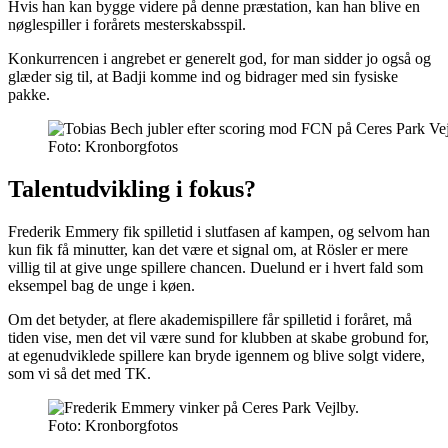
Hvis han kan bygge videre på denne præstation, kan han blive en
nøglespiller i forårets mesterskabsspil.
Konkurrencen i angrebet er generelt god, for man sidder jo også og
glæder sig til, at Badji komme ind og bidrager med sin fysiske
pakke.
Foto: Kronborgfotos
Talentudvikling i fokus?
Frederik Emmery fik spilletid i slutfasen af kampen, og selvom han
kun fik få minutter, kan det være et signal om, at Rösler er mere
villig til at give unge spillere chancen. Duelund er i hvert fald som
eksempel bag de unge i køen.
Om det betyder, at flere akademispillere får spilletid i foråret, må
tiden vise, men det vil være sund for klubben at skabe grobund for,
at egenudviklede spillere kan bryde igennem og blive solgt videre,
som vi så det med TK.
Foto: Kronborgfotos