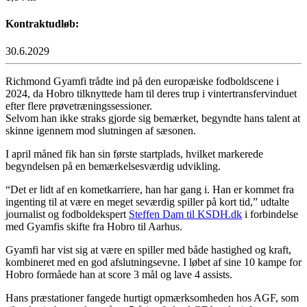
Kontraktudløb:
30.6.2029
Richmond Gyamfi trådte ind på den europæiske fodboldscene i
2024, da Hobro tilknyttede ham til deres trup i vintertransfervinduet
efter flere prøvetræningssessioner.
Selvom han ikke straks gjorde sig bemærket, begyndte hans talent at
skinne igennem mod slutningen af sæsonen.
I april måned fik han sin første startplads, hvilket markerede
begyndelsen på en bemærkelsesværdig udvikling.
“Det er lidt af en kometkarriere, han har gang i. Han er kommet fra
ingenting til at være en meget seværdig spiller på kort tid,” udtalte
journalist og fodboldekspert
Steffen Dam til KSDH.dk
i forbindelse
med Gyamfis skifte fra Hobro til Aarhus.
Gyamfi har vist sig at være en spiller med både hastighed og kraft,
kombineret med en god afslutningsevne. I løbet af sine 10 kampe for
Hobro formåede han at score 3 mål og lave 4 assists.
Hans præstationer fangede hurtigt opmærksomheden hos AGF, som