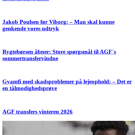
Jakob Poulsen før Viborg: – Man skal kunne
genkende vores udtryk
Rygtebørsen åbner: Store spørgsmål til AGF´s
sommertransfervindue
Gyamfi med skadsproblemer på lejeophold: – Det er
en tålmodighedsprøve
AGF transfers vinteren 2026