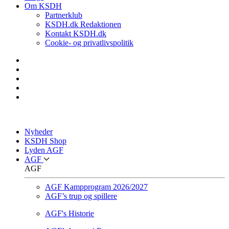
Om KSDH
Partnerklub
KSDH.dk Redaktionen
Kontakt KSDH.dk
Cookie- og privatlivspolitik
Nyheder
KSDH Shop
Lyden AGF
AGF
AGF
AGF Kampprogram 2026/2027
AGF’s trup og spillere
AGF's Historie