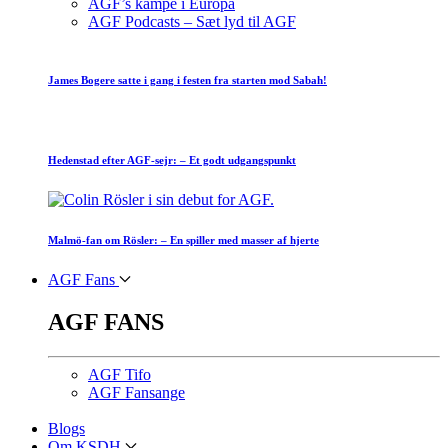
AGF’s kampe i Europa
AGF Podcasts – Sæt lyd til AGF
James Bogere satte i gang i festen fra starten mod Sabah!
Hedenstad efter AGF-sejr: – Et godt udgangspunkt
Malmö-fan om Rösler: – En spiller med masser af hjerte
AGF Fans
AGF FANS
AGF Tifo
AGF Fansange
Blogs
Om KSDH