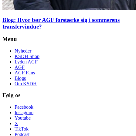
Blog: Hvor bør AGF forstærke sig i sommerens
transfervindue?
Menu
Nyheder
KSDH Shop
Lyden AGF
AGF
AGF Fans
Blogs
Om KSDH
Følg os
Facebook
Instagram
Youtube
X
TikTok
Podcast