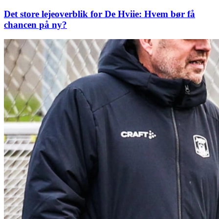
Det store lejeoverblik for De Hviie: Hvem bør få
chancen på ny?