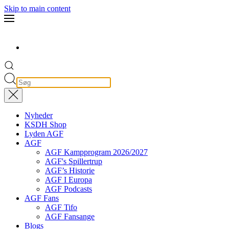
Skip to main content
Nyheder
KSDH Shop
Lyden AGF
AGF
AGF Kampprogram 2026/2027
AGF's Spillertrup
AGF’s Historie
AGF I Europa
AGF Podcasts
AGF Fans
AGF Tifo
AGF Fansange
Blogs