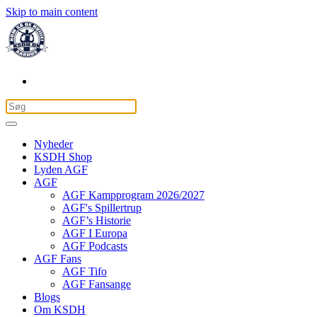
Skip to main content
Nyheder
KSDH Shop
Lyden AGF
AGF
AGF Kampprogram 2026/2027
AGF's Spillertrup
AGF’s Historie
AGF I Europa
AGF Podcasts
AGF Fans
AGF Tifo
AGF Fansange
Blogs
Om KSDH