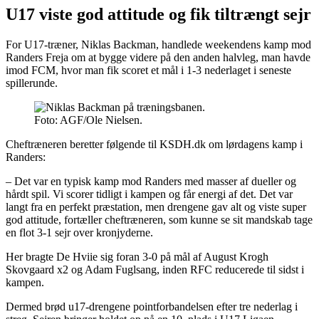
U17 viste god attitude og fik tiltrængt sejr
For U17-træner, Niklas Backman, handlede weekendens kamp mod
Randers Freja om at bygge videre på den anden halvleg, man havde
imod FCM, hvor man fik scoret et mål i 1-3 nederlaget i seneste
spillerunde.
Foto: AGF/Ole Nielsen.
Cheftræneren beretter følgende til KSDH.dk om lørdagens kamp i
Randers:
– Det var en typisk kamp mod Randers med masser af dueller og
hårdt spil. Vi scorer tidligt i kampen og får energi af det. Det var
langt fra en perfekt præstation, men drengene gav alt og viste super
god attitude, fortæller cheftræneren, som kunne se sit mandskab tage
en flot 3-1 sejr over kronjyderne.
Her bragte De Hviie sig foran 3-0 på mål af August Krogh
Skovgaard x2 og Adam Fuglsang, inden RFC reducerede til sidst i
kampen.
Dermed brød u17-drengene pointforbandelsen efter tre nederlag i