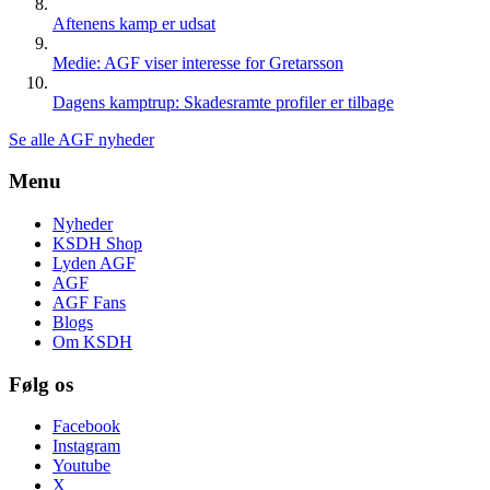
Aftenens kamp er udsat
Medie: AGF viser interesse for Gretarsson
Dagens kamptrup: Skadesramte profiler er tilbage
Se alle AGF nyheder
Menu
Nyheder
KSDH Shop
Lyden AGF
AGF
AGF Fans
Blogs
Om KSDH
Følg os
Facebook
Instagram
Youtube
X