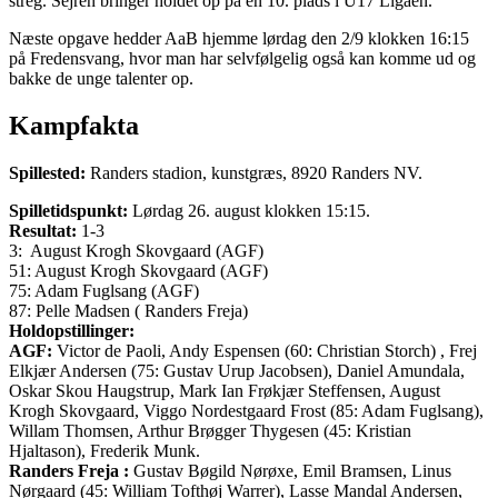
streg. Sejren bringer holdet op på en 10. plads i U17 Ligaen.
Næste opgave hedder AaB hjemme lørdag den 2/9 klokken 16:15
på Fredensvang, hvor man har selvfølgelig også kan komme ud og
bakke de unge talenter op.
Kampfakta
Spillested:
Randers stadion, kunstgræs, 8920 Randers NV.
Spilletidspunkt:
Lørdag 26. august klokken 15:15.
Resultat:
1-3
3: August Krogh Skovgaard (AGF)
51: August Krogh Skovgaard (AGF)
75: Adam Fuglsang (AGF)
87: Pelle Madsen ( Randers Freja)
Holdopstillinger:
AGF:
Victor de Paoli, Andy Espensen (60: Christian Storch) , Frej
Elkjær Andersen (75: Gustav Urup Jacobsen), Daniel Amundala,
Oskar Skou Haugstrup, Mark Ian Frøkjær Steffensen, August
Krogh Skovgaard, Viggo Nordestgaard Frost (85: Adam Fuglsang),
Willam Thomsen, Arthur Brøgger Thygesen (45: Kristian
Hjaltason), Frederik Munk.
Randers Freja :
Gustav Bøgild Nørøxe, Emil Bramsen, Linus
Nørgaard (45: William Tofthøj Warrer), Lasse Mandal Andersen,