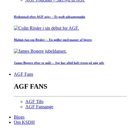
Hedenstad efter AGF-sejr: – Et godt udgangspunkt
Malmö-fan om Rösler: – En spiller med masser af hjerte
James Bogere efter to mål: – Jeg har altid haft troen på mig selv
AGF Fans
AGF FANS
AGF Tifo
AGF Fansange
Blogs
Om KSDH