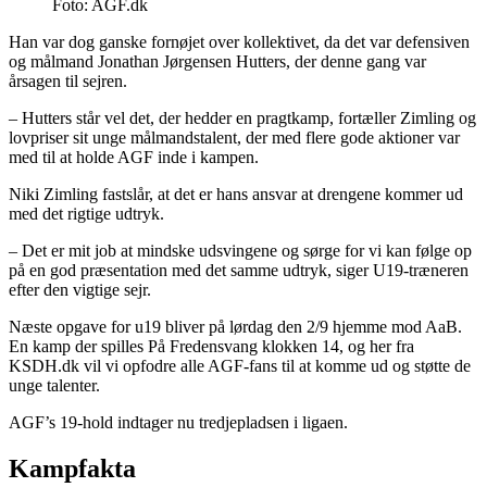
Foto: AGF.dk
Han var dog ganske fornøjet over kollektivet, da det var defensiven
og målmand Jonathan Jørgensen Hutters, der denne gang var
årsagen til sejren.
– Hutters står vel det, der hedder en pragtkamp, fortæller Zimling og
lovpriser sit unge målmandstalent, der med flere gode aktioner var
med til at holde AGF inde i kampen.
Niki Zimling fastslår, at det er hans ansvar at drengene kommer ud
med det rigtige udtryk.
– Det er mit job at mindske udsvingene og sørge for vi kan følge op
på en god præsentation med det samme udtryk, siger U19-træneren
efter den vigtige sejr.
Næste opgave for u19 bliver på lørdag den 2/9 hjemme mod AaB.
En kamp der spilles På Fredensvang klokken 14, og her fra
KSDH.dk vil vi opfodre alle AGF-fans til at komme ud og støtte de
unge talenter.
AGF’s 19-hold indtager nu tredjepladsen i ligaen.
Kampfakta