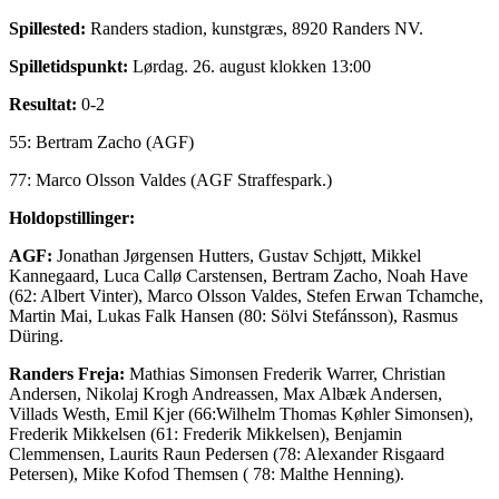
Spillested:
Randers stadion, kunstgræs, 8920 Randers NV.
Spilletidspunkt:
Lørdag. 26. august klokken 13:00
Resultat:
0-2
55: Bertram Zacho (AGF)
77: Marco Olsson Valdes (AGF Straffespark.)
Holdopstillinger:
AGF:
Jonathan Jørgensen Hutters, Gustav Schjøtt, Mikkel
Kannegaard, Luca Callø Carstensen, Bertram Zacho, Noah Have
(62: Albert Vinter), Marco Olsson Valdes, Stefen Erwan Tchamche,
Martin Mai, Lukas Falk Hansen (80: Sölvi Stefánsson), Rasmus
Düring.
Randers Freja:
Mathias Simonsen Frederik Warrer, Christian
Andersen, Nikolaj Krogh Andreassen, Max Albæk Andersen,
Villads Westh, Emil Kjer (66:Wilhelm Thomas Køhler Simonsen),
Frederik Mikkelsen (61: Frederik Mikkelsen), Benjamin
Clemmensen, Laurits Raun Pedersen (78: Alexander Risgaard
Petersen), Mike Kofod Themsen ( 78: Malthe Henning).