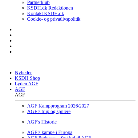
Partnerklub
KSDH.dk Redaktionen
Kontakt KSDH.dk
Cookie- og privatlivspolitik
Nyheder
KSDH Shop
Lyden AGF
AGF
AGF
AGF Kampprogram 2026/2027
AGF’s trup og spillere
AGF's Historie
AGF’s kampe i Europa
AGF Podcasts – Sæt lyd til AGF