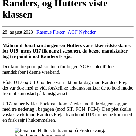
Randers, og Hutters viste
klassen
28. august 2023
|
Rasmus Fisker
|
AGF Nyheder
Målmand Jonathan Jørgensen Hutters var sikker sidste skanse
for U19, mens U17 fik gang i sæsonen, da begge mandskaber
tog tre point imod Randers Freja.
Der kom tre point på kontoen for begge AGF’s talentfulde
mandskaber i denne weekend.
Både U17 og U19-holdene var i aktion lørdag mod Randers Freja –
det var dog med to vidt forskellige udgangspunkter de to hold mødte
frem til kampstart på kunstgræsset.
U17-træner Niklas Backman kom således ind til lørdagens opgør
med tre nederlag i bagagen (mod SIF, FCN, FCM). Den plet skulle
vaskes væk imod Randers Freja, hvorimod U19 drengene kom med
en frisk sejr i hukommelsen.
Foto: Laura Hjørringgaard