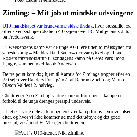
Zimling: – Mit job at mindske udsvingene
U19 mandskabet var brandvarme sidste tirsdag
, hvor presspillet og
offensiven sad lige i skabet i 4-0 sejren over FC Midtjyllands ditto
på Fredensvang.
Til weekendens kamp var de unge AGF’ere uden to-målskytten fra
seneste kamp – Mathias Dahl Sauer – der var rykket op i Uwe
Röslers førsteholdstrup til søndagens kamp på Ceres Park imod
Lyngby sammen med Jacob Andersen.
De tre point kom dog hjem til Aarhus for Zimlings tropper efter en
2-0 sejr over Randers Freja på mål af Bertram Zacho og Marco
Olsson Valdes i 2. halvleg.
Cheftræner Niki Zimling så dog store udfordringer i kampen i
forhold til de unge drenges presspil undervejs.
– Det er i store dele af kampen en svær kamp for os, hvor vi halser
efter, og hvor vi ikke kommer ud med det udtryk og det gode
presspil, vi så mod FCM, siger cheftræneren.