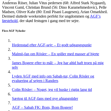
Andereas Riiser, Julian Vitus pedersen (68: Alfred Stark Nygaard),
Vincent Gaml, Christian Brund (56: Dino Karamehmedovic), Pelle
Madsen, Oliver Kahr (80: Emil Pisani Laugesen), Arian Omarkheil.
Dermed sluttede weekenden perfekt for ungdommen og
AGF’s
førstehold
, der skød festugen i gang med tre sejre.
Flere AGF Nyheder
Hedenstad efter AGF-sejr: – Et godt udgangspunkt
Malmö-fan om Rösler: – En spiller med masser af hjerte
James Bogere efter to mål: – Jeg har altid haft troen på mig
selv
Lyden AGF med info om Sabah-tur, Colin Rösler og
evaluering af sejren i Randers
Colin Rösler: – Noget, jeg vil huske i rigtig lang tid
Særtog til AGF-fans med nye afgangstider
AGF – Sabah FK: Bom, Bom Bogere!