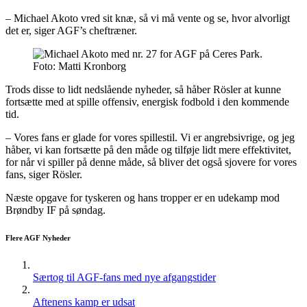
– Michael Akoto vred sit knæ, så vi må vente og se, hvor alvorligt
det er, siger AGF’s cheftræner.
Foto: Matti Kronborg
Trods disse to lidt nedslående nyheder, så håber Rösler at kunne
fortsætte med at spille offensiv, energisk fodbold i den kommende
tid.
– Vores fans er glade for vores spillestil. Vi er angrebsivrige, og jeg
håber, vi kan fortsætte på den måde og tilføje lidt mere effektivitet,
for når vi spiller på denne måde, så bliver det også sjovere for vores
fans, siger Rösler.
Næste opgave for tyskeren og hans tropper er en udekamp mod
Brøndby IF på søndag.
Flere AGF Nyheder
Særtog til AGF-fans med nye afgangstider
Aftenens kamp er udsat