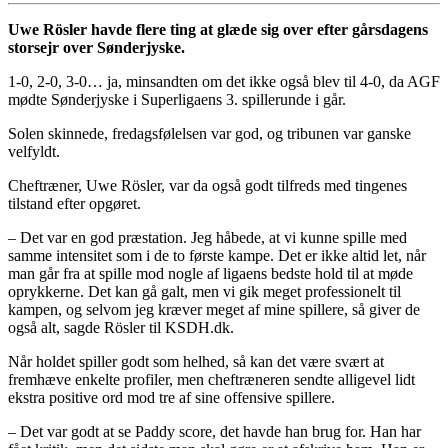
Uwe Rösler havde flere ting at glæde sig over efter gårsdagens
storsejr over Sønderjyske.
1-0, 2-0, 3-0… ja, minsandten om det ikke også blev til 4-0, da AGF
mødte Sønderjyske i Superligaens 3. spillerunde i går.
Solen skinnede, fredagsfølelsen var god, og tribunen var ganske
velfyldt.
Cheftræner, Uwe Rösler, var da også godt tilfreds med tingenes
tilstand efter opgøret.
– Det var en god præstation. Jeg håbede, at vi kunne spille med
samme intensitet som i de to første kampe. Det er ikke altid let, når
man går fra at spille mod nogle af ligaens bedste hold til at møde
oprykkerne. Det kan gå galt, men vi gik meget professionelt til
kampen, og selvom jeg kræver meget af mine spillere, så giver de
også alt, sagde Rösler til KSDH.dk.
Når holdet spiller godt som helhed, så kan det være svært at
fremhæve enkelte profiler, men cheftræneren sendte alligevel lidt
ekstra positive ord mod tre af sine offensive spillere.
– Det var godt at se Paddy score, det havde han brug for. Han har