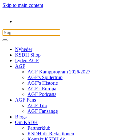
Skip to main content
Nyheder
KSDH Shop
Lyden AGF
AGF
AGF Kampprogram 2026/2027
AGF's Spillertrup
AGF’s Historie
AGF I Europa
AGF Podcasts
AGF Fans
AGF Tifo
AGF Fansange
Blogs
Om KSDH
Partnerklub
KSDH.dk Redaktionen
Kontakt KSDH.dk