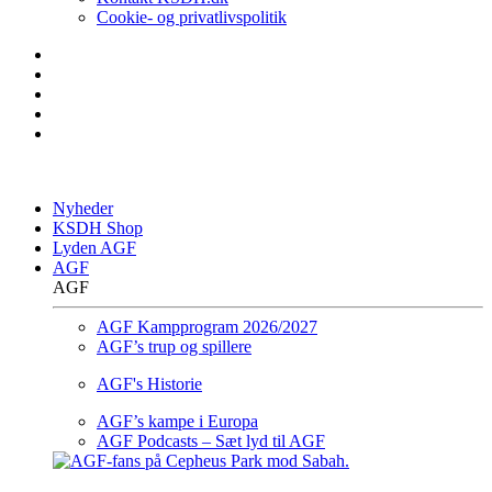
Cookie- og privatlivspolitik
Nyheder
KSDH Shop
Lyden AGF
AGF
AGF
AGF Kampprogram 2026/2027
AGF’s trup og spillere
AGF's Historie
AGF’s kampe i Europa
AGF Podcasts – Sæt lyd til AGF