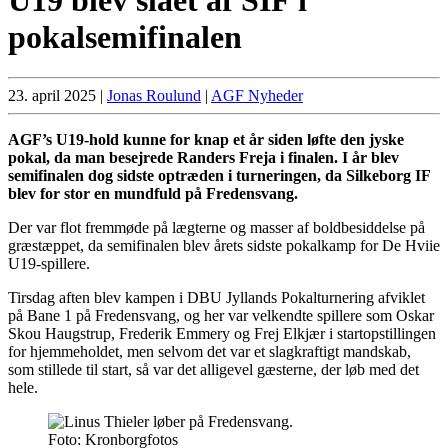
pokalsemifinalen
23. april 2025
|
Jonas Roulund
|
AGF Nyheder
AGF’s U19-hold kunne for knap et år siden løfte den jyske
pokal, da man besejrede Randers Freja i finalen. I år blev
semifinalen dog sidste optræden i turneringen, da Silkeborg IF
blev for stor en mundfuld på Fredensvang.
Der var flot fremmøde på lægterne og masser af boldbesiddelse på
græstæppet, da semifinalen blev årets sidste pokalkamp for De Hviie
U19-spillere.
Tirsdag aften blev kampen i DBU Jyllands Pokalturnering afviklet
på Bane 1 på Fredensvang, og her var velkendte spillere som Oskar
Skou Haugstrup, Frederik Emmery og Frej Elkjær i startopstillingen
for hjemmeholdet, men selvom det var et slagkraftigt mandskab,
som stillede til start, så var det alligevel gæsterne, der løb med det
hele.
Foto: Kronborgfotos