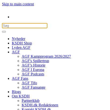
Skip to main content
Nyheder
KSDH Shop
Lyden AGF
AGF
AGF Kampprogram 2026/2027
AGF's Spillertrup
AGF’s Historie
AGF I Europa
AGF Podcasts
AGF Fans
AGF Tifo
AGF Fansange
Blogs
Om KSDH
Partnerklub
KSDH.dk Redaktionen
Kontakt KSDH.dk