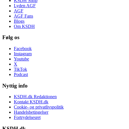
KSDH Shop
Lyden AGF
AGF
AGF Fans
Blogs
Om KSDH
Følg os
Facebook
Instagram
Youtube
X
TikTok
Podcast
Nyttig info
KSDH.dk Redaktionen
Kontakt KSDH.dk
Cookie- og privatlivspolitik
Handelsbetingelser
Fortrydelsesret
KSDH.dk