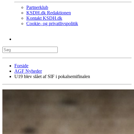
Partnerklub
KSDH.dk Redaktionen
Kontakt KSDH.dk
Cookie- og privatlivspolitik
Forside
AGF Nyheder
U19 blev slået af SIF i pokalsemifinalen