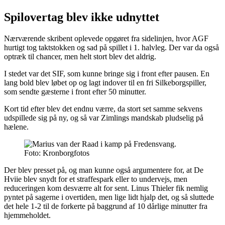
Spilovertag blev ikke udnyttet
Nærværende skribent oplevede opgøret fra sidelinjen, hvor AGF
hurtigt tog taktstokken og sad på spillet i 1. halvleg. Der var da også
optræk til chancer, men helt stort blev det aldrig.
I stedet var det SIF, som kunne bringe sig i front efter pausen. En
lang bold blev løbet op og lagt indover til en fri Silkeborgspiller,
som sendte gæsterne i front efter 50 minutter.
Kort tid efter blev det endnu værre, da stort set samme sekvens
udspillede sig på ny, og så var Zimlings mandskab pludselig på
hælene.
Foto: Kronborgfotos
Der blev presset på, og man kunne også argumentere for, at De
Hviie blev snydt for et straffespark eller to undervejs, men
reduceringen kom desværre alt for sent. Linus Thieler fik nemlig
pyntet på sagerne i overtiden, men lige lidt hjalp det, og så sluttede
det hele 1-2 til de forkerte på baggrund af 10 dårlige minutter fra
hjemmeholdet.