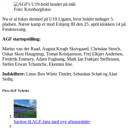
Foto: Kronborgfotos
Nu er al fokus dermed på U19 Ligaen, hvor holdet indtager 5.
pladsen. Næste kamp er mod Esbjerg fB den 25. april klokken 14 på
Fredensvang.
AGF startopstilling:
Marius van der Raad, August Krogh Skovgaard, Christian Storch,
Oskar Skou Haugstrup, Tomas Kristjansson, Frej Elkjær Andersen,
Frederik Emmery, Adam Fuglsang, Mark Ian Frøkjær Steffensen,
Stefen Erwan Tchamche, Ekemini Ime.
Indskiftere:
Linus Ben Würtz Thieler, Sebastian Schøt og Alan
Sediq.
Flere AGF Nyheder
Særtog til AGF-fans med nye afgangstider