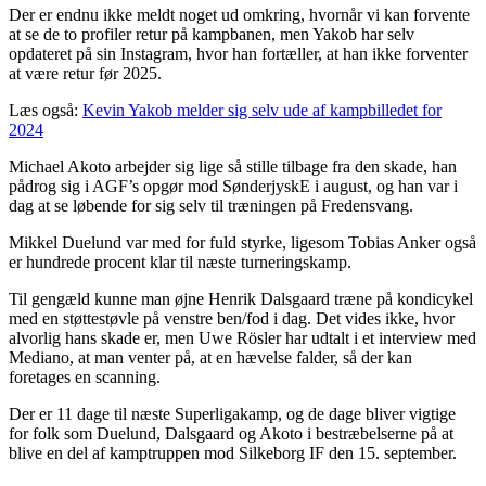
Der er endnu ikke meldt noget ud omkring, hvornår vi kan forvente
at se de to profiler retur på kampbanen, men Yakob har selv
opdateret på sin Instagram, hvor han fortæller, at han ikke forventer
at være retur før 2025.
Læs også:
Kevin Yakob melder sig selv ude af kampbilledet for
2024
Michael Akoto arbejder sig lige så stille tilbage fra den skade, han
pådrog sig i AGF’s opgør mod SønderjyskE i august, og han var i
dag at se løbende for sig selv til træningen på Fredensvang.
Mikkel Duelund var med for fuld styrke, ligesom Tobias Anker også
er hundrede procent klar til næste turneringskamp.
Til gengæld kunne man øjne Henrik Dalsgaard træne på kondicykel
med en støttestøvle på venstre ben/fod i dag. Det vides ikke, hvor
alvorlig hans skade er, men Uwe Rösler har udtalt i et interview med
Mediano, at man venter på, at en hævelse falder, så der kan
foretages en scanning.
Der er 11 dage til næste Superligakamp, og de dage bliver vigtige
for folk som Duelund, Dalsgaard og Akoto i bestræbelserne på at
blive en del af kamptruppen mod Silkeborg IF den 15. september.