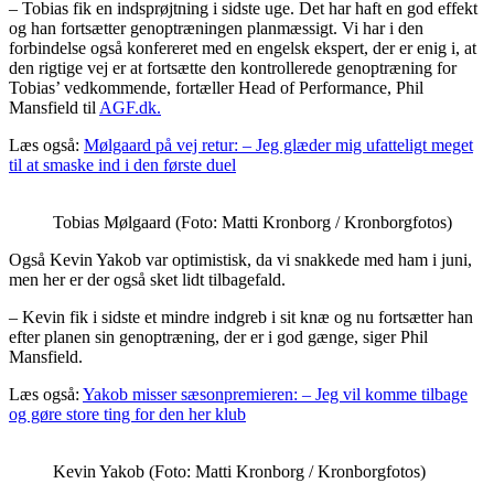
– Tobias fik en indsprøjtning i sidste uge. Det har haft en god effekt
og han fortsætter genoptræningen planmæssigt. Vi har i den
forbindelse også konfereret med en engelsk ekspert, der er enig i, at
den rigtige vej er at fortsætte den kontrollerede genoptræning for
Tobias’ vedkommende, fortæller Head of Performance, Phil
Mansfield til
AGF.dk.
Læs også:
Mølgaard på vej retur: – Jeg glæder mig ufatteligt meget
til at smaske ind i den første duel
Tobias Mølgaard (Foto: Matti Kronborg / Kronborgfotos)
Også Kevin Yakob var optimistisk, da vi snakkede med ham i juni,
men her er der også sket lidt tilbagefald.
– Kevin fik i sidste et mindre indgreb i sit knæ og nu fortsætter han
efter planen sin genoptræning, der er i god gænge, siger Phil
Mansfield.
Læs også:
Yakob misser sæsonpremieren: – Jeg vil komme tilbage
og gøre store ting for den her klub
Kevin Yakob (Foto: Matti Kronborg / Kronborgfotos)