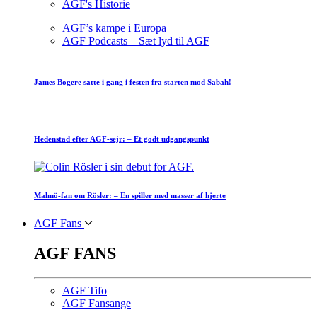
AGF's Historie
AGF’s kampe i Europa
AGF Podcasts – Sæt lyd til AGF
James Bogere satte i gang i festen fra starten mod Sabah!
Hedenstad efter AGF-sejr: – Et godt udgangspunkt
Malmö-fan om Rösler: – En spiller med masser af hjerte
AGF Fans
AGF FANS
AGF Tifo
AGF Fansange