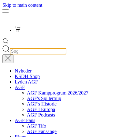
Skip to main content
Nyheder
KSDH Shop
Lyden AGF
AGF
AGF Kampprogram 2026/2027
AGF's Spillertrup
AGF’s Historie
AGF I Europa
AGF Podcasts
AGF Fans
AGF Tifo
AGF Fansange
Blogs