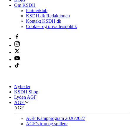
Om KSDH
Partnerklub
KSDH.dk Redaktionen
Kontakt KSDH.dk
Cookie- og privatlivspolitik
Nyheder
KSDH Shop
Lyden AGF
AGF
AGF
AGF Kampprogram 2026/2027
AGF’s trup og spillere