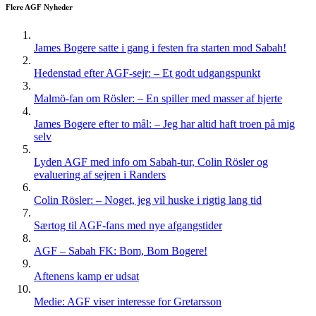
Flere AGF Nyheder
James Bogere satte i gang i festen fra starten mod Sabah!
Hedenstad efter AGF-sejr: – Et godt udgangspunkt
Malmö-fan om Rösler: – En spiller med masser af hjerte
James Bogere efter to mål: – Jeg har altid haft troen på mig
selv
Lyden AGF med info om Sabah-tur, Colin Rösler og
evaluering af sejren i Randers
Colin Rösler: – Noget, jeg vil huske i rigtig lang tid
Særtog til AGF-fans med nye afgangstider
AGF – Sabah FK: Bom, Bom Bogere!
Aftenens kamp er udsat
Medie: AGF viser interesse for Gretarsson