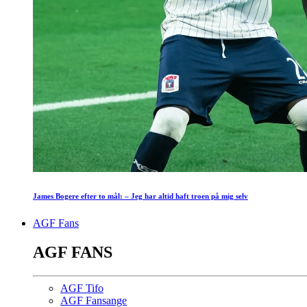
James Bogere efter to mål: – Jeg har altid haft troen på mig selv
AGF Fans
AGF FANS
AGF Tifo
AGF Fansange