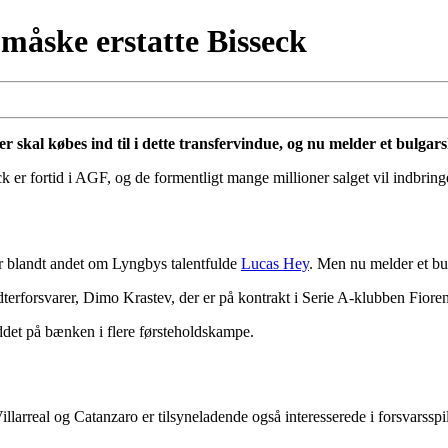
 måske erstatte Bisseck
r skal købes ind til i dette transfervindue, og nu melder et bulgar
 er fortid i AGF, og de formentligt mange millioner salget vil indbringe
rer blandt andet om Lyngbys talentfulde
Lucas Hey
. Men nu melder et bu
terforsvarer, Dimo Krastev, der er på kontrakt i Serie A-klubben Fioren
det på bænken i flere førsteholdskampe.
Villarreal og Catanzaro er tilsyneladende også interesserede i forsvars