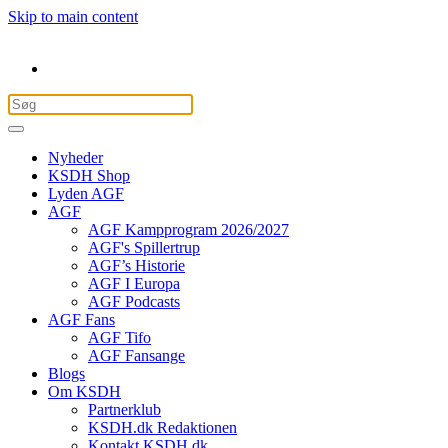
Skip to main content
Nyheder
KSDH Shop
Lyden AGF
AGF
AGF Kampprogram 2026/2027
AGF's Spillertrup
AGF’s Historie
AGF I Europa
AGF Podcasts
AGF Fans
AGF Tifo
AGF Fansange
Blogs
Om KSDH
Partnerklub
KSDH.dk Redaktionen
Kontakt KSDH.dk