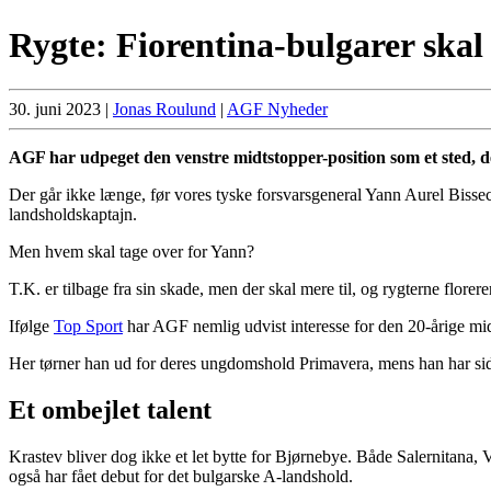
Rygte: Fiorentina-bulgarer skal
30. juni 2023
|
Jonas Roulund
|
AGF Nyheder
AGF har udpeget den venstre midtstopper-position som et sted, de
Der går ikke længe, før vores tyske forsvarsgeneral Yann Aurel Bisseck
landsholdskaptajn.
Men hvem skal tage over for Yann?
T.K. er tilbage fra sin skade, men der skal mere til, og rygterne flore
Ifølge
Top Sport
har AGF nemlig udvist interesse for den 20-årige mid
Her tørner han ud for deres ungdomshold Primavera, mens han har sid
Et ombejlet talent
Krastev bliver dog ikke et let bytte for Bjørnebye. Både Salernitana, 
også har fået debut for det bulgarske A-landshold.