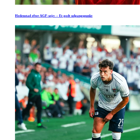
Hedenstad efter AGF-sejr: – Et godt udgangspunkt