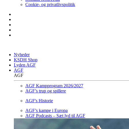
Cookie- og privatlivspolitik
Nyheder
KSDH Shop
Lyden AGF
AGF
AGF
AGF Kampprogram 2026/2027
AGF’s trup og spillere
AGF's Historie
AGF’s kampe i Europa
AGF Podcasts – Sæt lyd til AGF