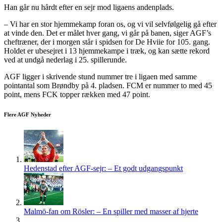
Han går nu hårdt efter en sejr mod ligaens andenplads.
– Vi har en stor hjemmekamp foran os, og vi vil selvfølgelig gå efter
at vinde den. Det er målet hver gang, vi går på banen, siger AGF’s
cheftræner, der i morgen står i spidsen for De Hviie for 105. gang.
Holdet er ubesejret i 13 hjemmekampe i træk, og kan sætte rekord
ved at undgå nederlag i 25. spillerunde.
AGF ligger i skrivende stund nummer tre i ligaen med samme
pointantal som Brøndby på 4. pladsen. FCM er nummer to med 45
point, mens FCK topper rækken med 47 point.
Flere AGF Nyheder
Hedenstad efter AGF-sejr: – Et godt udgangspunkt
Malmö-fan om Rösler: – En spiller med masser af hjerte