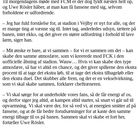
Til morgendagens møde med FCM er der dog fyldt næsten helt op,
og Uwe Rösler håber, at man kan få fansene med sig, selvom
forholdene er udfordrende.
– Jeg har fuld forståelse for, at stadion i Vejlby er nyt for alle, og der
er mange ting at vænne sig til. Intet tag, anderledes udsyn, tættere på
banen, intet ekko, og det giver en større udfordring i forhold til lave
larm, siger han.
– Mit ønske er bare, at vi sammen – for vi er sammen om det – kan
skabe den samme atmosfære, som vi kreerede mod FCK i den
uofficielle åbning af stadion. Wauw… Hvis vi kan skabe den type
atmosfære, så har vi altid en chance, og det giver spillerne den ekstra
procent til at tage det ekstra løb, til at tage det ekstra tilbageløb eller
den ekstra duel. Det skubber alle frem, og det er en vekselvirkning,
som vi skal skabe sammen, forklarer cheftræneren.
– Vi skal sørge for at underholde vores fans, så de får energi af os,
og derfor siger jeg altid, at kampen altid starter, så snart vi går ud til
opvarmning. Vi skal være der, for så ved vi, at energien smitter af på
fansene, og at de får bedre forudsætninger for at kaste den samme
energi tilbage til os på banen. Sammen skal vi skabe et fort her,
fortæller Uwe Rösler.