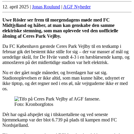
12. april 2025
|
Jonas Roulund
|
AGF Nyheder
Uwe Rösler ser frem til morgendagens møde med FC
Midtjylland og håber, at man kan genskabe den samme
elektriske stemning, som man oplevede ved den uofficielle
åbning af Ceres Park Vejlby.
Da FC København gæstede Ceres Park Vejlby til en testkamp i
februar gik det bestemt ikke stille for sig – der var masser af mål og
uendelige skrål, for De Hviie vandt 4-3 i en hæsblæsende kamp, og
atmosfæren på det midlertidige stadion var helt elektrisk.
Nu er der gået nogle måneder, og hverdagen har sat sig.
Stadionoplevelsen er ikke altid, som man kunne håbe, udsynet er
ikke tiptop, og det regner ned i ens øl, når vejrguderne ikke er med
os.
Foto: Kronborgfotos
Dét har også afspejlet sig i tilskuertallene og ved seneste
hjemmekamp var der blot 6.739 på plads til kampen mod FC
Nordsjælland.