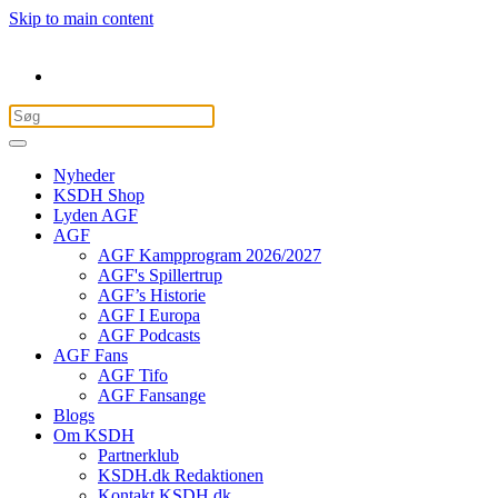
Skip to main content
Nyheder
KSDH Shop
Lyden AGF
AGF
AGF Kampprogram 2026/2027
AGF's Spillertrup
AGF’s Historie
AGF I Europa
AGF Podcasts
AGF Fans
AGF Tifo
AGF Fansange
Blogs
Om KSDH
Partnerklub
KSDH.dk Redaktionen
Kontakt KSDH.dk