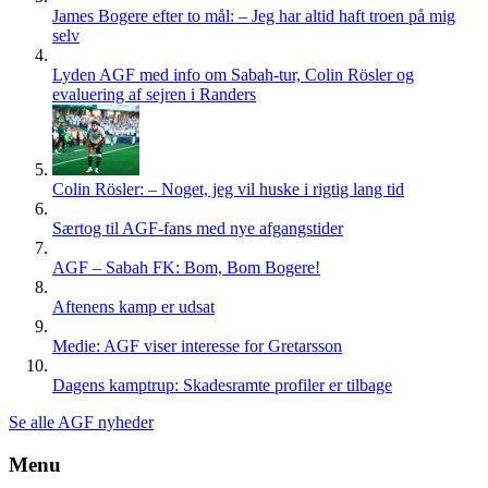
James Bogere efter to mål: – Jeg har altid haft troen på mig
selv
Lyden AGF med info om Sabah-tur, Colin Rösler og
evaluering af sejren i Randers
Colin Rösler: – Noget, jeg vil huske i rigtig lang tid
Særtog til AGF-fans med nye afgangstider
AGF – Sabah FK: Bom, Bom Bogere!
Aftenens kamp er udsat
Medie: AGF viser interesse for Gretarsson
Dagens kamptrup: Skadesramte profiler er tilbage
Se alle AGF nyheder
Menu