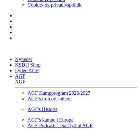
Cookie- og privatlivspolitik
Nyheder
KSDH Shop
Lyden AGF
AGF
AGF
AGF Kampprogram 2026/2027
AGF’s trup og spillere
AGF's Historie
AGF’s kampe i Europa
AGF Podcasts – Sæt lyd til AGF