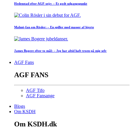
Hedenstad efter AGF-sejr: – Et godt udgangspunkt
Malmö-fan om Rösler: – En spiller med masser af hjerte
James Bogere efter to mål: – Jeg har altid haft troen på mig selv
AGF Fans
AGF FANS
AGF Tifo
AGF Fansange
Blogs
Om KSDH
Om KSDH.dk