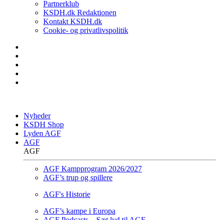
Partnerklub
KSDH.dk Redaktionen
Kontakt KSDH.dk
Cookie- og privatlivspolitik
Nyheder
KSDH Shop
Lyden AGF
AGF
AGF
AGF Kampprogram 2026/2027
AGF’s trup og spillere
AGF's Historie
AGF’s kampe i Europa
AGF Podcasts – Sæt lyd til AGF