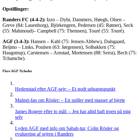
Opstillinger:
Randers FC (4-4-2):
Izzo – Dyhr, Dammers, Høegh, Olsen –
Greve (84: Lauenborg), Björkengren, Pedersen (45: Rømer), Seck
(55: Mahmoud)– Campbell (75: Themsen), Touré (55: Touré).
AGF (3-4-3):
Hansen – Kahl (75: Jensen-Abbew), Dalsgaard,
Beijmo – Links, Poulsen (63: Jørgensen), Solbakken (75:
Haugstrup), Carstensen – Arnstad, Mortensen (88: Serra), Bech (75:
Tchamche).
Flere AGF Nyheder
Hedenstad efter AGF-sejr: – Et godt udgangspunkt
Malmö-fan om Rösler: – En spiller med masser af hjerte
James Bogere efter to mål: – Jeg har altid haft troen på mig
selv
Lyden AGF med info om Sabah-tur, Colin Rösler og
evaluering af sejren i Randers