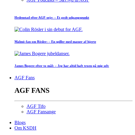
Hedenstad efter AGF-sejr: – Et godt udgangspunkt
Malmö-fan om Rösler: – En spiller med masser af hjerte
James Bogere efter to mål: – Jeg har altid haft troen på mig selv
AGF Fans
AGF FANS
AGF Tifo
AGF Fansange
Blogs
Om KSDH