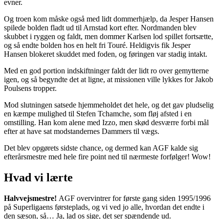
evner.
Og troen kom måske også med lidt dommerhjælp, da Jesper Hansen
spilede bolden fladt ud til Arnstad kort efter. Nordmanden blev
skubbet i ryggen og faldt, men dommer Karlsen lod spillet fortsætte,
og så endte bolden hos en helt fri Touré. Heldigvis fik Jesper
Hansen blokeret skuddet med foden, og føringen var stadig intakt.
Med en god portion indskiftninger faldt der lidt ro over gemytterne
igen, og så begyndte det at ligne, at missionen ville lykkes for Jakob
Poulsens tropper.
Mod slutningen satsede hjemmeholdet det hele, og det gav pludselig
en kæmpe mulighed til Stefen Tchamche, som fløj afsted i en
omstilling. Han kom alene med Izzo, men skød desværre forbi mål
efter at have sat modstandernes Dammers til vægs.
Det blev opgørets sidste chance, og dermed kan AGF kalde sig
efterårsmestre med hele fire point ned til nærmeste forfølger! Wow!
Hvad vi lærte
Halvvejsmestre!
AGF overvintrer for første gang siden 1995/1996
på Superligaens førsteplads, og vi ved jo alle, hvordan det endte i
den sæson, så… Ja, lad os sige, det ser spændende ud.