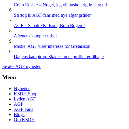
Colin Rösler: – Noget, jeg vil huske i rigtig lang tid
Særtog til AGF-fans med nye afgangstider
AGF – Sabah FK: Bom, Bom Bogere!
Aftenens kamp er udsat
Medie: AGF viser interesse for Gretarsson
Dagens kamptrup: Skadesramte profiler er tilbage
Se alle AGF nyheder
Menu
Nyheder
KSDH Shop
Lyden AGF
AGF
AGF Fans
Blogs
Om KSDH