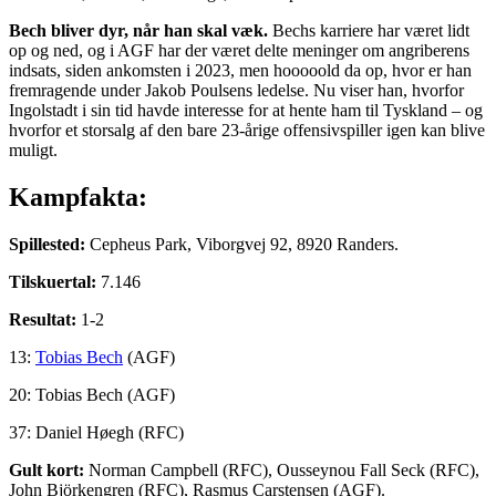
Bech bliver dyr, når han skal væk.
Bechs karriere har været lidt
op og ned, og i AGF har der været delte meninger om angriberens
indsats, siden ankomsten i 2023, men hooooold da op, hvor er han
fremragende under Jakob Poulsens ledelse. Nu viser han, hvorfor
Ingolstadt i sin tid havde interesse for at hente ham til Tyskland – og
hvorfor et storsalg af den bare 23-årige offensivspiller igen kan blive
muligt.
Kampfakta:
Spillested:
Cepheus Park, Viborgvej 92, 8920 Randers.
Tilskuertal:
7.146
Resultat:
1-2
13:
Tobias Bech
(AGF)
20: Tobias Bech (AGF)
37: Daniel Høegh (RFC)
Gult kort:
Norman Campbell (RFC), Ousseynou Fall Seck (RFC),
John Björkengren (RFC), Rasmus Carstensen (AGF).