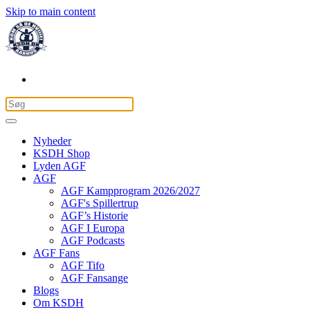
Skip to main content
Nyheder
KSDH Shop
Lyden AGF
AGF
AGF Kampprogram 2026/2027
AGF's Spillertrup
AGF’s Historie
AGF I Europa
AGF Podcasts
AGF Fans
AGF Tifo
AGF Fansange
Blogs
Om KSDH