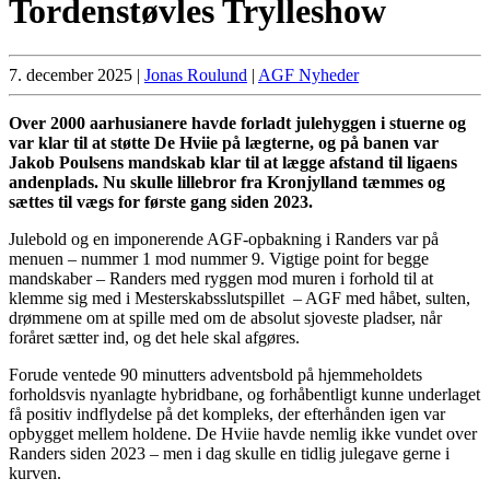
Tordenstøvles Trylleshow
7. december 2025
|
Jonas Roulund
|
AGF Nyheder
Over 2000 aarhusianere havde forladt julehyggen i stuerne og
var klar til at støtte De Hviie på lægterne, og på banen var
Jakob Poulsens mandskab klar til at lægge afstand til ligaens
andenplads. Nu skulle lillebror fra Kronjylland tæmmes og
sættes til vægs for første gang siden 2023.
Julebold og en imponerende AGF-opbakning i Randers var på
menuen – nummer 1 mod nummer 9. Vigtige point for begge
mandskaber – Randers med ryggen mod muren i forhold til at
klemme sig med i Mesterskabsslutspillet – AGF med håbet, sulten,
drømmene om at spille med om de absolut sjoveste pladser, når
foråret sætter ind, og det hele skal afgøres.
Forude ventede 90 minutters adventsbold på hjemmeholdets
forholdsvis nyanlagte hybridbane, og forhåbentligt kunne underlaget
få positiv indflydelse på det kompleks, der efterhånden igen var
opbygget mellem holdene. De Hviie havde nemlig ikke vundet over
Randers siden 2023 – men i dag skulle en tidlig julegave gerne i
kurven.