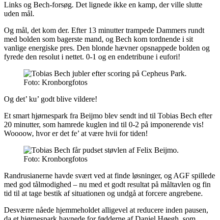
Links og Bech-forsøg. Det lignede ikke en kamp, der ville slutte
uden mål.
Og mål, det kom der. Efter 13 minutter trampede Dammers rundt
med bolden som bagerste mand, og Bech kom tordnende i sit
vanlige energiske pres. Den blonde hævner opsnappede bolden og
fyrede den resolut i nettet. 0-1 og en endetribune i eufori!
Foto: Kronborgfotos
Og det’ ku’ godt blive vildere!
Et smart hjørnespark fra Beijmo blev sendt ind til Tobias Bech efter
20 minutter, som hamrede kuglen ind til 0-2 på imponerende vis!
Woooow, hvor er det fe’ at være hvii for tiden!
Foto: Kronborgfotos
Randrusianerne havde svært ved at finde løsninger, og AGF spillede
med god tålmodighed – nu med et godt resultat på måltavlen og fin
tid til at tage bestik af situationen og undgå at forcere angrebene.
Desværre nåede hjemmeholdet alligevel at reducere inden pausen,
da et hjørnespark havnede for fødderne af Daniel Høegh, som