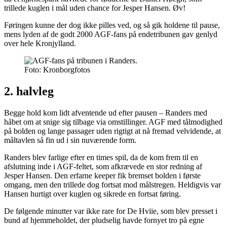
trillede kuglen i mål uden chance for Jesper Hansen. Øv!
Føringen kunne der dog ikke pilles ved, og så gik holdene til pause,
mens lyden af de godt 2000 AGF-fans på endetribunen gav genlyd
over hele Kronjylland.
Foto: Kronborgfotos
2. halvleg
Begge hold kom lidt afventende ud efter pausen – Randers med
håbet om at snige sig tilbage via omstillinger. AGF med tålmodighed
på bolden og lange passager uden rigtigt at nå fremad velvidende, at
måltavlen så fin ud i sin nuværende form.
Randers blev farlige efter en times spil, da de kom frem til en
afslutning inde i AGF-feltet, som afkrævede en stor redning af
Jesper Hansen. Den erfarne keeper fik bremset bolden i første
omgang, men den trillede dog fortsat mod målstregen. Heldigvis var
Hansen hurtigt over kuglen og sikrede en fortsat føring.
De følgende minutter var ikke rare for De Hviie, som blev presset i
bund af hjemmeholdet, der pludselig havde fornyet tro på egne