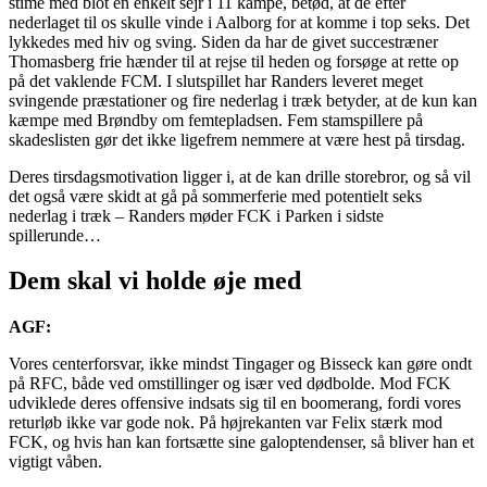
stime med blot en enkelt sejr i 11 kampe, betød, at de efter
nederlaget til os skulle vinde i Aalborg for at komme i top seks. Det
lykkedes med hiv og sving. Siden da har de givet succestræner
Thomasberg frie hænder til at rejse til heden og forsøge at rette op
på det vaklende FCM. I slutspillet har Randers leveret meget
svingende præstationer og fire nederlag i træk betyder, at de kun kan
kæmpe med Brøndby om femtepladsen. Fem stamspillere på
skadeslisten gør det ikke ligefrem nemmere at være hest på tirsdag.
Deres tirsdagsmotivation ligger i, at de kan drille storebror, og så vil
det også være skidt at gå på sommerferie med potentielt seks
nederlag i træk – Randers møder FCK i Parken i sidste
spillerunde…
Dem skal vi holde øje med
AGF:
Vores centerforsvar, ikke mindst Tingager og Bisseck kan gøre ondt
på RFC, både ved omstillinger og især ved dødbolde. Mod FCK
udviklede deres offensive indsats sig til en boomerang, fordi vores
returløb ikke var gode nok. På højrekanten var Felix stærk mod
FCK, og hvis han kan fortsætte sine galoptendenser, så bliver han et
vigtigt våben.