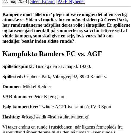
27. maj 2023
|
Steen Erhard
|
AGF Nyheder
Kampene mod ’lillebror’ plejer at være omgærdet af en særlig
atmosfære. Siden vi mødtes for en måned siden på Ceres Park,
har randrusianerne udspillet deres rolle i slutspillet. Er spillerne
og fansene gået mentalt på sommerferie, så vi får lettere ved at
vinde kampen, som skal give en sejr, hvis vores håb om
medaljer består inden sidste runde?
Kampfakta Randers FC vs. AGF
Spilletidspunkt
: Tirsdag den 31. maj kl. 19.00.
Spillested:
Cepheus Park, Viborgvej 92, 8920 Randers.
Dommer:
Mikkel Redder
VAR dommer:
Peter Kjærsgaard
Følg kampen her:
Twitter: AGFLive samt på TV 3 Sport
Hashtag: #
rfcagf #sldk #ksdh #ultratwitteragf
Vi tager endnu en runde i rutsjebanen, når ligaens femteplads fra
Kronjylland åbner dørene til stalden på tirsdag. Hver runde i