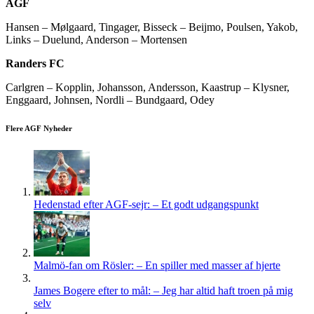
AGF
Hansen – Mølgaard, Tingager, Bisseck – Beijmo, Poulsen, Yakob,
Links – Duelund, Anderson – Mortensen
Randers FC
Carlgren – Kopplin, Johansson, Andersson, Kaastrup – Klysner,
Enggaard, Johnsen, Nordli – Bundgaard, Odey
Flere AGF Nyheder
Hedenstad efter AGF-sejr: – Et godt udgangspunkt
Malmö-fan om Rösler: – En spiller med masser af hjerte
James Bogere efter to mål: – Jeg har altid haft troen på mig
selv