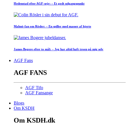
Hedenstad efter AGF-sejr: – Et godt udgangspunkt
Malmö-fan om Rösler: – En spiller med masser af hjerte
James Bogere efter to mål: – Jeg har altid haft troen på mig selv
AGF Fans
AGF FANS
AGF Tifo
AGF Fansange
Blogs
Om KSDH
Om KSDH.dk