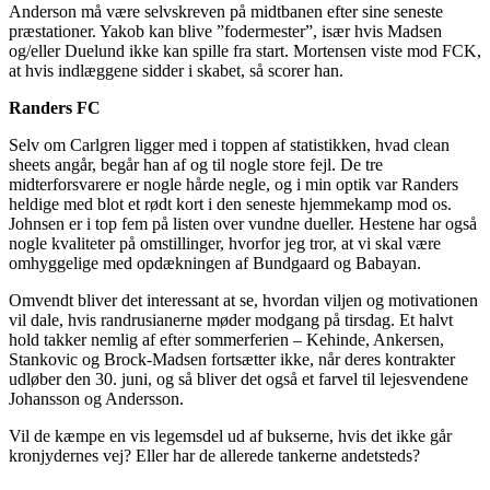
Anderson må være selvskreven på midtbanen efter sine seneste
præstationer. Yakob kan blive ”fodermester”, især hvis Madsen
og/eller Duelund ikke kan spille fra start. Mortensen viste mod FCK,
at hvis indlæggene sidder i skabet, så scorer han.
Randers FC
Selv om Carlgren ligger med i toppen af statistikken, hvad clean
sheets angår, begår han af og til nogle store fejl. De tre
midterforsvarere er nogle hårde negle, og i min optik var Randers
heldige med blot et rødt kort i den seneste hjemmekamp mod os.
Johnsen er i top fem på listen over vundne dueller. Hestene har også
nogle kvaliteter på omstillinger, hvorfor jeg tror, at vi skal være
omhyggelige med opdækningen af Bundgaard og Babayan.
Omvendt bliver det interessant at se, hvordan viljen og motivationen
vil dale, hvis randrusianerne møder modgang på tirsdag. Et halvt
hold takker nemlig af efter sommerferien – Kehinde, Ankersen,
Stankovic og Brock-Madsen fortsætter ikke, når deres kontrakter
udløber den 30. juni, og så bliver det også et farvel til lejesvendene
Johansson og Andersson.
Vil de kæmpe en vis legemsdel ud af bukserne, hvis det ikke går
kronjydernes vej? Eller har de allerede tankerne andetsteds?