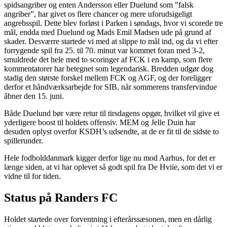
spidsangriber og enten Andersson eller Duelund som ”falsk
angriber”, har givet os flere chancer og mere uforudsigeligt
angrebsspil. Dette blev forløst i Parken i søndags, hvor vi scorede tre
mål, endda med Duelund og Mads Emil Madsen ude på grund af
skader. Desværre startede vi med at slippe to mål ind, og da vi efter
forrygende spil fra 25. til 70. minut var kommet foran med 3-2,
smuldrede det hele med to scoringer af FCK i en kamp, som flere
kommentatorer har betegnet som legendarisk. Bredden udgør dog
stadig den største forskel mellem FCK og AGF, og der foreligger
derfor et håndværksarbejde for SIB, når sommerens transfervindue
åbner den 15. juni.
Både Duelund bør være retur til tirsdagens opgør, hvilket vil give et
yderligere boost til holdets offensiv. MEM og Jelle Duin har
desuden oplyst overfor KSDH’s udsendte, at de er fit til de sidste to
spillerunder.
Hele fodbolddanmark kigger derfor lige nu mod Aarhus, for det er
længe siden, at vi har oplevet så godt spil fra De Hviie, som det vi er
vidne til for tiden.
Status på Randers FC
Holdet startede over forventning i efterårssæsonen, men en dårlig