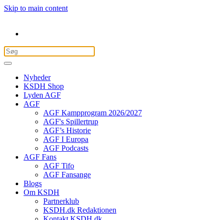
Skip to main content
Nyheder
KSDH Shop
Lyden AGF
AGF
AGF Kampprogram 2026/2027
AGF's Spillertrup
AGF’s Historie
AGF I Europa
AGF Podcasts
AGF Fans
AGF Tifo
AGF Fansange
Blogs
Om KSDH
Partnerklub
KSDH.dk Redaktionen
Kontakt KSDH.dk