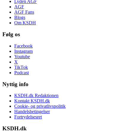
Lyden AGF
AGF
AGF Fans
Blogs
Om KSDH
Følg os
Facebook
Instagram
Youtube
X
TikTok
Podcast
Nyttig info
KSDH.dk Redaktionen
Kontakt KSDH.dk
Cookie- og privatlivspolitik
Handelsbetingelser
Fortrydelsesret
KSDH.dk