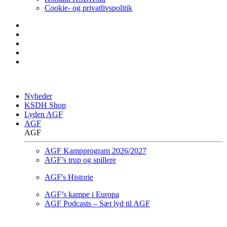
Cookie- og privatlivspolitik
Nyheder
KSDH Shop
Lyden AGF
AGF
AGF
AGF Kampprogram 2026/2027
AGF’s trup og spillere
AGF's Historie
AGF’s kampe i Europa
AGF Podcasts – Sæt lyd til AGF