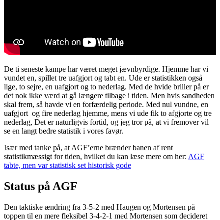
De ti seneste kampe har været meget jævnbyrdige. Hjemme har vi
vundet en, spillet tre uafgjort og tabt en. Ude er statistikken også
lige, to sejre, en uafgjort og to nederlag. Med de hvide briller på er
det nok ikke værd at gå længere tilbage i tiden. Men hvis sandheden
skal frem, så havde vi en forfærdelig periode. Med nul vundne, en
uafgjort og fire nederlag hjemme, mens vi ude fik to afgjorte og tre
nederlag, Det er naturligvis fortid, og jeg tror på, at vi fremover vil
se en langt bedre statistik i vores favør.
Især med tanke på, at AGF’erne brænder banen af rent
statistikmæssigt for tiden, hvilket du kan læse mere om her:
AGF
tabte, men var statistisk set historisk gode
Status på AGF
Den taktiske ændring fra 3-5-2 med Haugen og Mortensen på
toppen til en mere fleksibel 3-4-2-1 med Mortensen som decideret