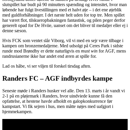
slutspillet har budt på 90 minutters spænding og intensitet, hvor man
løbende har fulgt livestillingen med et halvt øje – i det ene øjeblik
med guldforhåbninger. I det næste helt uden for top tre. Men spillet
har været flot, tilskueropbakningen fantastisk, og pilen peger derfor
generelt opad for De Hviie, uanset om det bliver til medaljer eller ej i
denne sæson.
Hvis FCK som ventet slår Viborg, vil vi med en sejr være tilbage i
kampen om bronzemedaljerne. Med udsolgt på Ceres Park i sidste
runde mod Brøndby er dette naturligvis en
must win
for AGF, mens
randrusianerne ikke har andet end æren at spille for.
Lad os håbe, vi ser viljen til forskel tirsdag aften.
Randers FC – AGF indbyrdes kampe
Seneste møde i Randers husker vel alle. Den 13. marts i år vandt vi
2-1 på en pløjemark i Randers, hvor uindviede kunne få den
opfattelse, at hestene havde afholdt en galopkonkurrence før
kampstart. Vi fik sejren i hus, men måtte nøjes med uafgjort i
hjemmekampen.