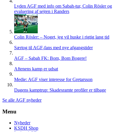
Lyden AGF med info om Sabah-tur, Colin Rösler og
evaluering af sejren i Randers
Colin Rösler: – Noget, jeg vil huske i rigtig lang tid
Særtog til AGF-fans med nye afgangstider
AGF – Sabah FK: Bom, Bom Bogere!
Aftenens kamp er udsat
Medie: AGF viser interesse for Gretarsson
Dagens kamptrup: Skadesramte profiler er tilbage
Se alle AGF nyheder
Menu
Nyheder
KSDH Shop