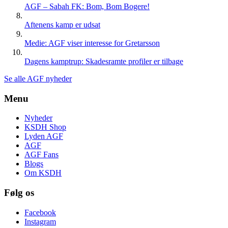
AGF – Sabah FK: Bom, Bom Bogere!
Aftenens kamp er udsat
Medie: AGF viser interesse for Gretarsson
Dagens kamptrup: Skadesramte profiler er tilbage
Se alle AGF nyheder
Menu
Nyheder
KSDH Shop
Lyden AGF
AGF
AGF Fans
Blogs
Om KSDH
Følg os
Facebook
Instagram