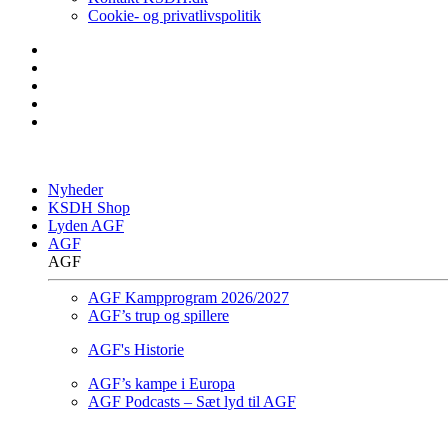
Cookie- og privatlivspolitik
Nyheder
KSDH Shop
Lyden AGF
AGF
AGF
AGF Kampprogram 2026/2027
AGF’s trup og spillere
AGF's Historie
AGF’s kampe i Europa
AGF Podcasts – Sæt lyd til AGF