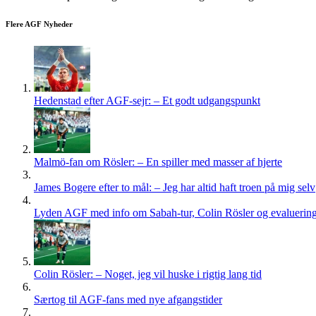
Flere AGF Nyheder
Hedenstad efter AGF-sejr: – Et godt udgangspunkt
Malmö-fan om Rösler: – En spiller med masser af hjerte
James Bogere efter to mål: – Jeg har altid haft troen på mig selv
Lyden AGF med info om Sabah-tur, Colin Rösler og evaluering 
Colin Rösler: – Noget, jeg vil huske i rigtig lang tid
Særtog til AGF-fans med nye afgangstider