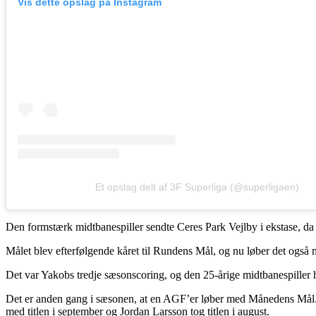
Vis dette opslag på Instagram
Et opslag delt af 3F Superliga (@superligaen)
Den formstærk midtbanespiller sendte Ceres Park Vejlby i ekstase, da 
Målet blev efterfølgende kåret til Rundens Mål, og nu løber det ogs
Det var Yakobs tredje sæsonscoring, og den 25-årige midtbanespiller h
Det er anden gang i sæsonen, at en AGF’er løber med Månedens Mål. T
med titlen i september og Jordan Larsson tog titlen i august.