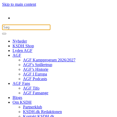
Skip to main content
Nyheder
KSDH Shop
Lyden AGF
AGF
AGF Kampprogram 2026/2027
AGF's Spillertrup
AGF’s Historie
AGF I Europa
AGF Podcasts
AGF Fans
AGF Tifo
AGF Fansange
Blogs
Om KSDH
Partnerklub
KSDH.dk Redaktionen
Kontakt KSDH.dk