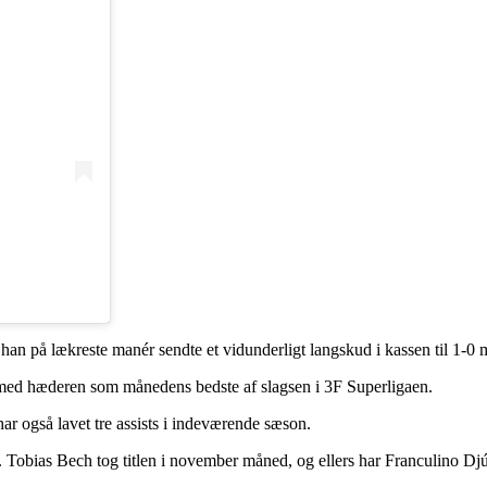
han på lækreste manér sendte et vidunderligt langskud i kassen til 1-0 
å med hæderen som månedens bedste af slagsen i 3F Superligaen.
ar også lavet tre assists i indeværende sæson.
obias Bech tog titlen i november måned, og ellers har Franculino Djú 