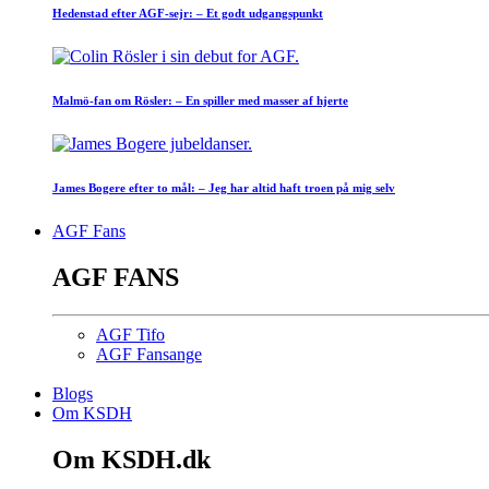
Hedenstad efter AGF-sejr: – Et godt udgangspunkt
Malmö-fan om Rösler: – En spiller med masser af hjerte
James Bogere efter to mål: – Jeg har altid haft troen på mig selv
AGF Fans
AGF FANS
AGF Tifo
AGF Fansange
Blogs
Om KSDH
Om KSDH.dk