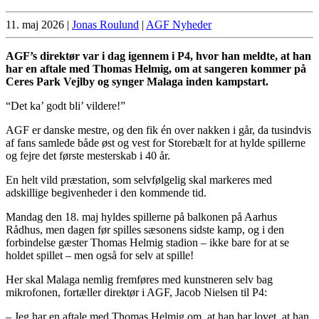
11. maj 2026
|
Jonas Roulund
|
AGF Nyheder
AGF’s direktør var i dag igennem i P4, hvor han meldte, at han
har en aftale med Thomas Helmig, om at sangeren kommer på
Ceres Park Vejlby og synger Malaga inden kampstart.
“Det ka’ godt bli’ vildere!”
AGF er danske mestre, og den fik én over nakken i går, da tusindvis
af fans samlede både øst og vest for Storebælt for at hylde spillerne
og fejre det første mesterskab i 40 år.
En helt vild præstation, som selvfølgelig skal markeres med
adskillige begivenheder i den kommende tid.
Mandag den 18. maj hyldes spillerne på balkonen på Aarhus
Rådhus, men dagen før spilles sæsonens sidste kamp, og i den
forbindelse gæster Thomas Helmig stadion – ikke bare for at se
holdet spillet – men også for selv at spille!
Her skal Malaga nemlig fremføres med kunstneren selv bag
mikrofonen, fortæller direktør i AGF, Jacob Nielsen til P4:
– Jeg har en aftale med Thomas Helmig om, at han har lovet, at han