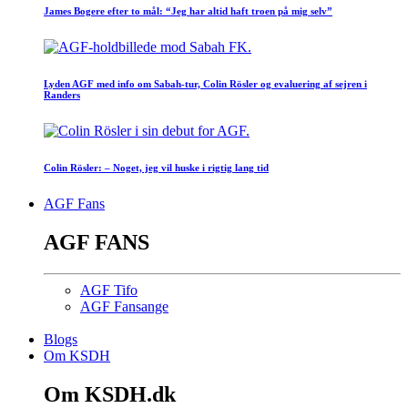
James Bogere efter to mål: “Jeg har altid haft troen på mig selv”
Lyden AGF med info om Sabah-tur, Colin Rösler og evaluering af sejren i
Randers
Colin Rösler: – Noget, jeg vil huske i rigtig lang tid
AGF Fans
AGF FANS
AGF Tifo
AGF Fansange
Blogs
Om KSDH
Om KSDH.dk