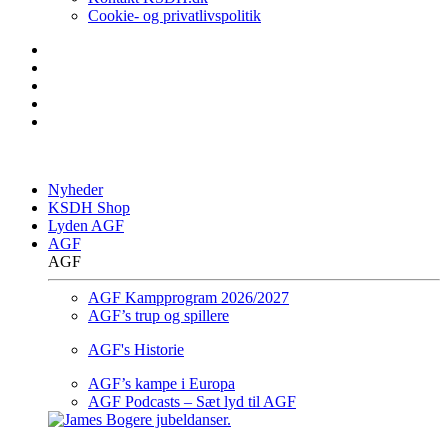
Cookie- og privatlivspolitik
Nyheder
KSDH Shop
Lyden AGF
AGF
AGF
AGF Kampprogram 2026/2027
AGF’s trup og spillere
AGF's Historie
AGF’s kampe i Europa
AGF Podcasts – Sæt lyd til AGF