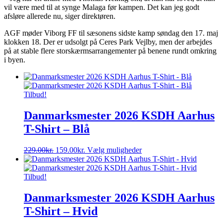
vil være med til at synge Malaga før kampen. Det kan jeg godt
afsløre allerede nu, siger direktøren.
AGF møder Viborg FF til sæsonens sidste kamp søndag den 17. maj
klokken 18. Der er udsolgt på Ceres Park Vejlby, men der arbejdes
på at stable flere storskærmsarrangementer på benene rundt omkring
i byen.
Tilbud!
Danmarksmester 2026 KSDH Aarhus
T-Shirt – Blå
Den
Den
Dette
229.00
kr.
159.00
kr.
Vælg muligheder
oprindelige
aktuelle
vare
pris
pris
har
var:
er:
flere
Tilbud!
229.00kr..
159.00kr..
varianter.
Mulighederne
Danmarksmester 2026 KSDH Aarhus
kan
T-Shirt – Hvid
vælges
på