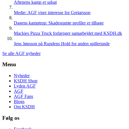
Aftenens kamp er udsat
Medie: AGF viser interesse for Gretarsson
Dagens kamptrup: Skadesramte profiler er tilbage
Mackies Pizza Truck forlænger samarbejdet med KSDH.dk
Jens Jønsson på Rundens Hold for anden spillerunde
Se alle AGF nyheder
Menu
Nyheder
KSDH Shop
Lyden AGF
AGF
AGF Fans
Blogs
Om KSDH
Følg os