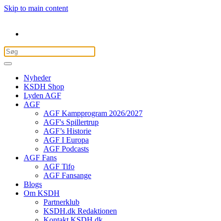
Skip to main content
Nyheder
KSDH Shop
Lyden AGF
AGF
AGF Kampprogram 2026/2027
AGF's Spillertrup
AGF’s Historie
AGF I Europa
AGF Podcasts
AGF Fans
AGF Tifo
AGF Fansange
Blogs
Om KSDH
Partnerklub
KSDH.dk Redaktionen
Kontakt KSDH.dk