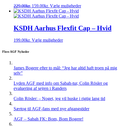
varesiden
Den
Den
Dette
229.00
kr.
159.00
kr.
Vælg muligheder
oprindelige
aktuelle
vare
pris
pris
har
var:
er:
flere
229.00kr..
159.00kr..
varianter.
KSDH Aarhus Flexfit Cap – Hvid
Mulighederne
kan
Dette
199.00
kr.
Vælg muligheder
vælges
vare
på
har
varesiden
Flere AGF Nyheder
flere
varianter.
Mulighederne
James Bogere efter to mål: “Jeg har altid haft troen på mig
kan
selv”
vælges
på
Lyden AGF med info om Sabah-tur, Colin Rösler og
varesiden
evaluering af sejren i Randers
Colin Rösler: – Noget, jeg vil huske i rigtig lang tid
Særtog til AGF-fans med nye afgangstider
AGF – Sabah FK: Bom, Bom Bogere!