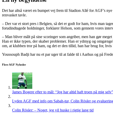
Det har altså været en bumpet vej frem til Stadion Allé for AGF’s ny
renvasket tavle.
– Der var et stort pres i Belgien, så det er godt for ham, hvis man tag
forudindtagede holdninger, forklarer Helson, som gennem vores interv
– Man bliver målt på sine scoringer som angriber, men han gør meget an
Han er ikke typen, der skaber problemer. Han er ydmyg og omgængelig
om, at klubben tror på ham, og det er den tillid, han har brug for, hvi
Youssouph Badji har nu et par uger til at falde til i Aarhus og på F
Flere AGF Nyheder
James Bogere efter to mål: “Jeg har altid haft troen på mig selv
Lyden AGF med info om Sabah-tur, Colin Rösler og evaluering 
Colin Rösler: – Noget, jeg vil huske i rigtig lang tid