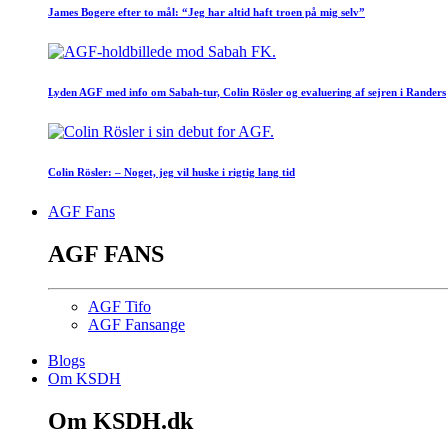
James Bogere efter to mål: “Jeg har altid haft troen på mig selv”
Lyden AGF med info om Sabah-tur, Colin Rösler og evaluering af sejren i Randers
Colin Rösler: – Noget, jeg vil huske i rigtig lang tid
AGF Fans
AGF FANS
AGF Tifo
AGF Fansange
Blogs
Om KSDH
Om KSDH.dk