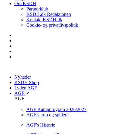
Om KSDH
Partnerklub
KSDH.dk Redaktionen
Kontakt KSDH.dk
Cookie- og privatlivspolitik
Nyheder
KSDH Shop
Lyden AGF
AGF
AGF
AGF Kampprogram 2026/2027
AGF’s trup og spillere
AGF's Historie