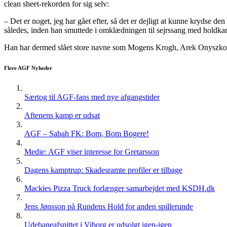
clean sheet-rekorden for sig selv:
– Det er noget, jeg har gået efter, så det er dejligt at kunne krydse den
således, inden han smuttede i omklædningen til sejrssang med holdk
Han har dermed slået store navne som Mogens Krogh, Arek Onyszko,
Flere AGF Nyheder
Særtog til AGF-fans med nye afgangstider
Aftenens kamp er udsat
AGF – Sabah FK: Bom, Bom Bogere!
Medie: AGF viser interesse for Gretarsson
Dagens kamptrup: Skadesramte profiler er tilbage
Mackies Pizza Truck forlænger samarbejdet med KSDH.dk
Jens Jønsson på Rundens Hold for anden spillerunde
Udebaneafsnittet i Viborg er udsolgt igen-igen