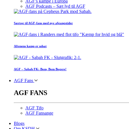
AGF’s kampe i Europa
AGF Podcasts – Sæt lyd til AGF
Særtog til AGF-fans med nye afgangstider
Aftenens kamp er udsat
AGF – Sabah FK: Bom, Bom Bogere!
AGF Fans
AGF FANS
AGF Tifo
AGF Fansange
Blogs
Om KSDH