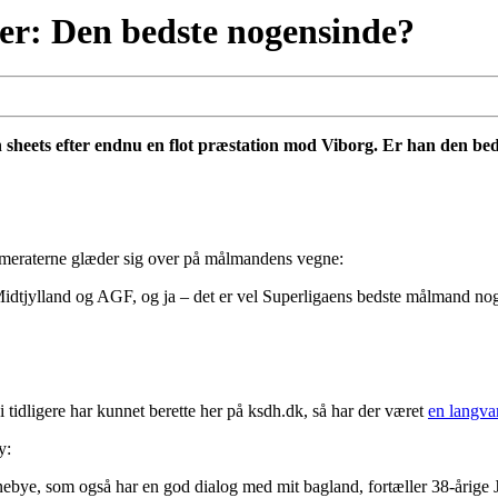
ider: Den bedste nogensinde?
 sheets efter endnu en flot præstation mod Viborg. Er han den bed
ammeraterne glæder sig over på målmandens vegne:
Midtjylland og AGF, og ja – det er vel Superligaens bedste målmand nog
idligere har kunnet berette her på ksdh.dk, så har der været
en langva
y:
rnebye, som også har en god dialog med mit bagland, fortæller 38-årige