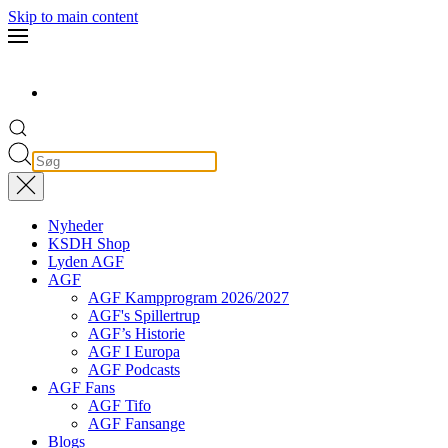
Skip to main content
Nyheder
KSDH Shop
Lyden AGF
AGF
AGF Kampprogram 2026/2027
AGF's Spillertrup
AGF’s Historie
AGF I Europa
AGF Podcasts
AGF Fans
AGF Tifo
AGF Fansange
Blogs