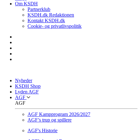
Om KSDH
Partnerklub
KSDH.dk Redaktionen
Kontakt KSDH.dk
Cookie- og privatlivspolitik
Nyheder
KSDH Shop
Lyden AGF
AGF
AGF
AGF Kampprogram 2026/2027
AGF’s trup og spillere
AGF's Historie