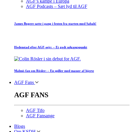
AGF’s kampe i Europa
AGF Podcasts – Sæt lyd til AGF
James Bogere satte i gang i festen fra starten mod Sabah!
Hedenstad efter AGF-sejr: – Et godt udgangspunkt
Malmö-fan om Rösler: – En spiller med masser af hjerte
AGF Fans
AGF FANS
AGF Tifo
AGF Fansange
Blogs
Om KSDH