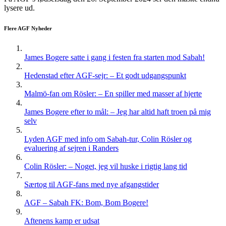
lysere ud.
Flere AGF Nyheder
James Bogere satte i gang i festen fra starten mod Sabah!
Hedenstad efter AGF-sejr: – Et godt udgangspunkt
Malmö-fan om Rösler: – En spiller med masser af hjerte
James Bogere efter to mål: – Jeg har altid haft troen på mig
selv
Lyden AGF med info om Sabah-tur, Colin Rösler og
evaluering af sejren i Randers
Colin Rösler: – Noget, jeg vil huske i rigtig lang tid
Særtog til AGF-fans med nye afgangstider
AGF – Sabah FK: Bom, Bom Bogere!
Aftenens kamp er udsat