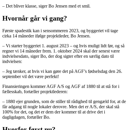
– Det bliver klasse, siger Bo Jensen med et smil.
Hvornår går vi gang?
Første spadestik kan i sensommeren 2023, og byggeriet vil tage
cirka 14 måneder ifølge projektleder, Bo Jensen.
– Vi starter byggeriet 1. august 2023 – og hvis muligt lidt før, og så
regner vi 14 måneder frem. 1. oktober 2024 skal der senest være
indvielsesdato, siger Bo, der dog sigter efter en særlig dato til
indvielsen:
– Jeg tænker, at hvis vi kan gøre det på AGF’s fødselsdag den 26.
september vil det være perfekt!
Finansieringen kommer AGF A/S og AGF af 1880 til at stå for i
fællesskab, fortæller projektlederen:
– 1880 ejer grunden, som de stiller til rådighed til gengæld for, at de
får adgang til nogle lokaler derovre. Men det er A/S, der skal stå
100% for det, og det er dem der kommer til at drive det i
dagligdagen, fortæller Bo.
Hvorfor først nu?