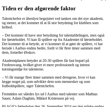
Tiden er den afgørende faktor
Talentchefen er åbenlyst begejstret ved tanken om det nye akademi,
og mener, at det kommer til at få stor betydning for klubben som
helhed.
– Det kommer til have stor betydning for talentafdelingen, men også
for førsteholdet. Vi kan få spillere op fra Akademiet til førsteholdet.
Det kommer til at betyde, at vi kommer til at gøre de spillere, vi har
herude i Aarhus endnu bedre, fordi vi får flere timer sammen med
dem, fortæller Ørskov.
Akademiplanen betyder at 20-30 spillere får fast bopæl på
Fredensvang, hvilket giver et mere professionelt og intenst
træningsmiljø for talenterne.
– Vi får mange flere timer sammen med drengene, hvor vi kan
lægge noget på, som udvikler dem som mennesker og som
fodboldspillere, siger Talentchefen.
Fremtiden ser således lys ud I Aarhus med talenter som Mathias
Sauer, Adam Daghim, Mikkel Kristensen på vej.
På AGF’s fødselsdag den 26. September 2024 ser den måske endnu