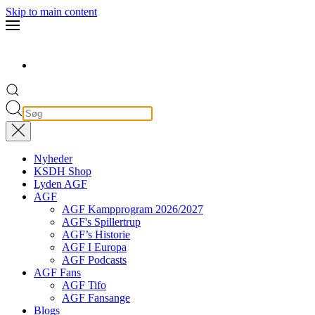
Skip to main content
Nyheder
KSDH Shop
Lyden AGF
AGF
AGF Kampprogram 2026/2027
AGF's Spillertrup
AGF’s Historie
AGF I Europa
AGF Podcasts
AGF Fans
AGF Tifo
AGF Fansange
Blogs