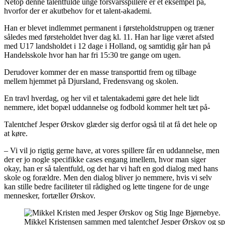
Netop denne talentfulde unge forsvarsspillere er et eksempel på,
hvorfor der er akutbehov for et talent-akademi.
Han er blevet indlemmet permanent i førsteholdstruppen og træner
således med førsteholdet hver dag kl. 11. Han har lige været afsted
med U17 landsholdet i 12 dage i Holland, og samtidig går han på
Handelsskole hvor han har fri 15:30 tre gange om ugen.
Derudover kommer der en masse transporttid frem og tilbage
mellem hjemmet på Djursland, Fredensvang og skolen.
En travl hverdag, og her vil et talentakademi gøre det hele lidt
nemmere, idet bopæl uddannelse og fodbold kommer helt tæt på-
Talentchef Jesper Ørskov glæder sig derfor også til at få det hele op
at køre.
– Vi vil jo rigtig gerne have, at vores spillere får en uddannelse, men
der er jo nogle specifikke cases engang imellem, hvor man siger
okay, han er så talentfuld, og det har vi haft en god dialog med hans
skole og forældre. Men den dialog bliver jo nemmere, hvis vi selv
kan stille bedre faciliteter til rådighed og lette tingene for de unge
mennesker, fortæller Ørskov.
Mikkel Kristensen sammen med talentchef Jesper Ørskov og sp