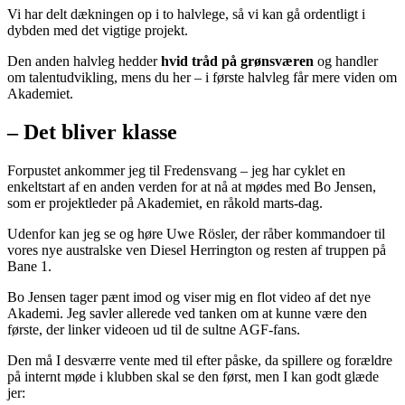
Vi har delt dækningen op i to halvlege, så vi kan gå ordentligt i
dybden med det vigtige projekt.
Den anden halvleg hedder
hvid tråd på grønsværen
og handler
om talentudvikling, mens du her – i første halvleg får mere viden om
Akademiet.
– Det bliver klasse
Forpustet ankommer jeg til Fredensvang – jeg har cyklet en
enkeltstart af en anden verden for at nå at mødes med Bo Jensen,
som er projektleder på Akademiet, en råkold marts-dag.
Udenfor kan jeg se og høre Uwe Rösler, der råber kommandoer til
vores nye australske ven Diesel Herrington og resten af truppen på
Bane 1.
Bo Jensen tager pænt imod og viser mig en flot video af det nye
Akademi. Jeg savler allerede ved tanken om at kunne være den
første, der linker videoen ud til de sultne AGF-fans.
Den må I desværre vente med til efter påske, da spillere og forældre
på internt møde i klubben skal se den først, men I kan godt glæde
jer: