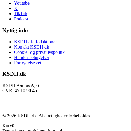
Youtube
X
TikTok
Podcast
Nyttig info
KSDH.dk Redaktionen
Kontakt KSDH.dk
Cookie- og privatlivspolitik
Handelsbetingelser
Fortrydelsesret
KSDH.dk
KSDH Aarhus ApS
CVR: 45 10 90 46
©
2026
KSDH.dk. Alle rettigheder forbeholdes.
Kurv
0
Der er ingen produkter i kurven!