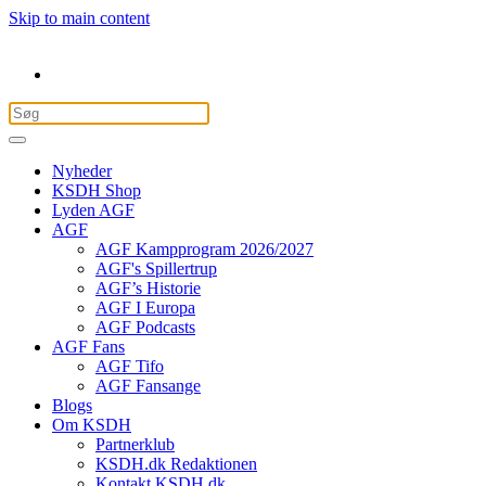
Skip to main content
Nyheder
KSDH Shop
Lyden AGF
AGF
AGF Kampprogram 2026/2027
AGF's Spillertrup
AGF’s Historie
AGF I Europa
AGF Podcasts
AGF Fans
AGF Tifo
AGF Fansange
Blogs
Om KSDH
Partnerklub
KSDH.dk Redaktionen
Kontakt KSDH.dk