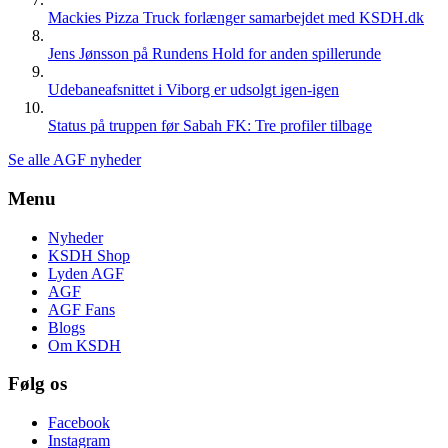
Mackies Pizza Truck forlænger samarbejdet med KSDH.dk
Jens Jønsson på Rundens Hold for anden spillerunde
Udebaneafsnittet i Viborg er udsolgt igen-igen
Status på truppen før Sabah FK: Tre profiler tilbage
Se alle AGF nyheder
Menu
Nyheder
KSDH Shop
Lyden AGF
AGF
AGF Fans
Blogs
Om KSDH
Følg os
Facebook
Instagram