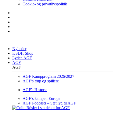
Cookie- og privatlivspolitik
Nyheder
KSDH Shop
Lyden AGF
AGF
AGF
AGF Kampprogram 2026/2027
AGF’s trup og spillere
AGF's Historie
AGF’s kampe i Europa
AGF Podcasts – Sæt lyd til AGF