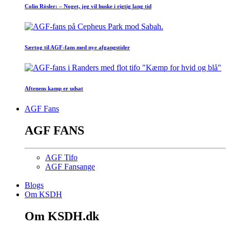
Colin Rösler: – Noget, jeg vil huske i rigtig lang tid
Særtog til AGF-fans med nye afgangstider
Aftenens kamp er udsat
AGF Fans
AGF FANS
AGF Tifo
AGF Fansange
Blogs
Om KSDH
Om KSDH.dk