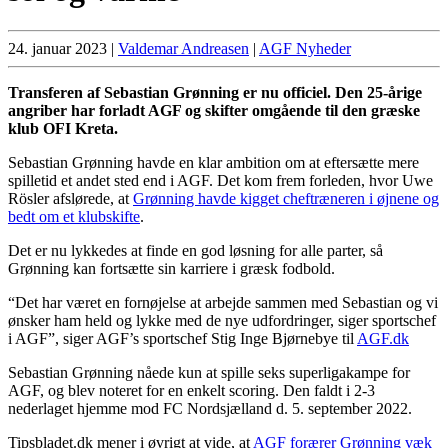
24. januar 2023
|
Valdemar Andreasen
|
AGF Nyheder
Transferen af Sebastian Grønning er nu officiel. Den 25-årige
angriber har forladt AGF og skifter omgående til den græske
klub OFI Kreta.
Sebastian Grønning havde en klar ambition om at eftersætte mere
spilletid et andet sted end i AGF. Det kom frem forleden, hvor Uwe
Rösler afslørede, at
Grønning havde kigget cheftræneren i øjnene og
bedt om et klubskifte
.
Det er nu lykkedes at finde en god løsning for alle parter, så
Grønning kan fortsætte sin karriere i græsk fodbold.
“Det har været en fornøjelse at arbejde sammen med Sebastian og vi
ønsker ham held og lykke med de nye udfordringer, siger sportschef
i AGF”, siger AGF’s sportschef Stig Inge Bjørnebye til
AGF.dk
Sebastian Grønning nåede kun at spille seks superligakampe for
AGF, og blev noteret for en enkelt scoring. Den faldt i 2-3
nederlaget hjemme mod FC Nordsjælland d. 5. september 2022.
Tipsbladet.dk mener i øvrigt at vide, at
AGF forærer Grønning væk