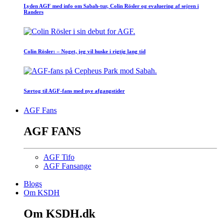
Lyden AGF med info om Sabah-tur, Colin Rösler og evaluering af sejren i
Randers
Colin Rösler: – Noget, jeg vil huske i rigtig lang tid
Særtog til AGF-fans med nye afgangstider
AGF Fans
AGF FANS
AGF Tifo
AGF Fansange
Blogs
Om KSDH
Om KSDH.dk