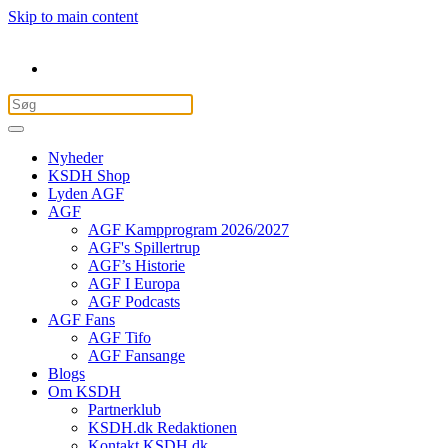
Skip to main content
Nyheder
KSDH Shop
Lyden AGF
AGF
AGF Kampprogram 2026/2027
AGF's Spillertrup
AGF’s Historie
AGF I Europa
AGF Podcasts
AGF Fans
AGF Tifo
AGF Fansange
Blogs
Om KSDH
Partnerklub
KSDH.dk Redaktionen
Kontakt KSDH.dk