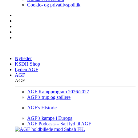
Cookie- og privatlivspolitik
Nyheder
KSDH Shop
Lyden AGF
AGF
AGF
AGF Kampprogram 2026/2027
AGF’s trup og spillere
AGF's Historie
AGF’s kampe i Europa
AGF Podcasts – Sæt lyd til AGF