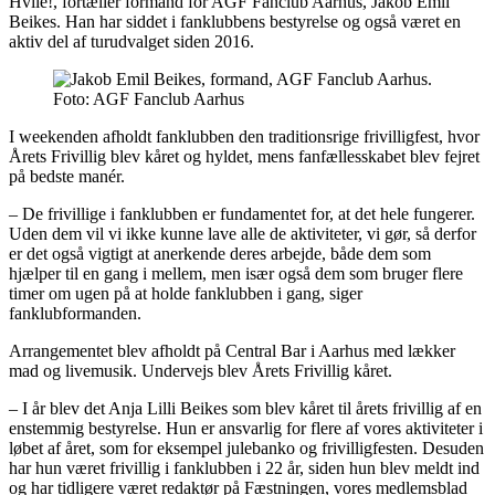
Hviie!, fortæller formand for AGF Fanclub Aarhus, Jakob Emil
Beikes. Han har siddet i fanklubbens bestyrelse og også været en
aktiv del af turudvalget siden 2016.
Foto: AGF Fanclub Aarhus
I weekenden afholdt fanklubben den traditionsrige frivilligfest, hvor
Årets Frivillig blev kåret og hyldet, mens fanfællesskabet blev fejret
på bedste manér.
– De frivillige i fanklubben er fundamentet for, at det hele fungerer.
Uden dem vil vi ikke kunne lave alle de aktiviteter, vi gør, så derfor
er det også vigtigt at anerkende deres arbejde, både dem som
hjælper til en gang i mellem, men især også dem som bruger flere
timer om ugen på at holde fanklubben i gang, siger
fanklubformanden.
Arrangementet blev afholdt på Central Bar i Aarhus med lækker
mad og livemusik. Undervejs blev Årets Frivillig kåret.
– I år blev det Anja Lilli Beikes som blev kåret til årets frivillig af en
enstemmig bestyrelse. Hun er ansvarlig for flere af vores aktiviteter i
løbet af året, som for eksempel julebanko og frivilligfesten. Desuden
har hun været frivillig i fanklubben i 22 år, siden hun blev meldt ind
og har tidligere været redaktør på Fæstningen, vores medlemsblad