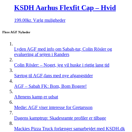
KSDH Aarhus Flexfit Cap – Hvid
Dette
199.00
kr.
Vælg muligheder
vare
har
Flere AGF Nyheder
flere
varianter.
Mulighederne
Lyden AGF med info om Sabah-tur, Colin Rösler og
kan
evaluering af sejren i Randers
vælges
på
Colin Rösler: – Noget, jeg vil huske i rigtig lang tid
varesiden
Særtog til AGF-fans med nye afgangstider
AGF – Sabah FK: Bom, Bom Bogere!
Aftenens kamp er udsat
Medie: AGF viser interesse for Gretarsson
Dagens kamptrup: Skadesramte profiler er tilbage
Mackies Pizza Truck forlænger samarbejdet med KSDH.dk