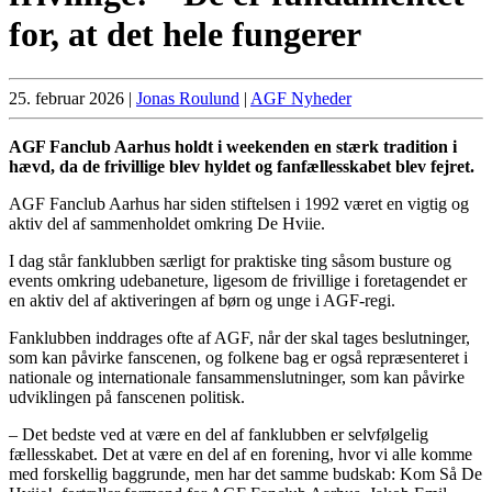
for, at det hele fungerer
25. februar 2026
|
Jonas Roulund
|
AGF Nyheder
AGF Fanclub Aarhus holdt i weekenden en stærk tradition i
hævd, da de frivillige blev hyldet og fanfællesskabet blev fejret.
AGF Fanclub Aarhus har siden stiftelsen i 1992 været en vigtig og
aktiv del af sammenholdet omkring De Hviie.
I dag står fanklubben særligt for praktiske ting såsom busture og
events omkring udebaneture, ligesom de frivillige i foretagendet er
en aktiv del af aktiveringen af børn og unge i AGF-regi.
Fanklubben inddrages ofte af AGF, når der skal tages beslutninger,
som kan påvirke fanscenen, og folkene bag er også repræsenteret i
nationale og internationale fansammenslutninger, som kan påvirke
udviklingen på fanscenen politisk.
– Det bedste ved at være en del af fanklubben er selvfølgelig
fællesskabet. Det at være en del af en forening, hvor vi alle komme
med forskellig baggrunde, men har det samme budskab: Kom Så De