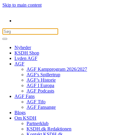
Skip to main content
Nyheder
KSDH Shop
Lyden AGF
AGF
AGF Kampprogram 2026/2027
AGF's Spillertrup
AGF’s Historie
AGF I Europa
AGF Podcasts
AGF Fans
AGF Tifo
AGF Fansange
Blogs
Om KSDH
Partnerklub
KSDH.dk Redaktionen
Kontakt KSDH.dk