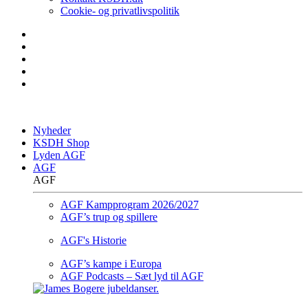
Cookie- og privatlivspolitik
Nyheder
KSDH Shop
Lyden AGF
AGF
AGF
AGF Kampprogram 2026/2027
AGF’s trup og spillere
AGF's Historie
AGF’s kampe i Europa
AGF Podcasts – Sæt lyd til AGF