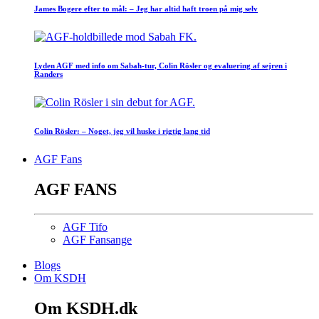
James Bogere efter to mål: – Jeg har altid haft troen på mig selv
Lyden AGF med info om Sabah-tur, Colin Rösler og evaluering af sejren i
Randers
Colin Rösler: – Noget, jeg vil huske i rigtig lang tid
AGF Fans
AGF FANS
AGF Tifo
AGF Fansange
Blogs
Om KSDH
Om KSDH.dk