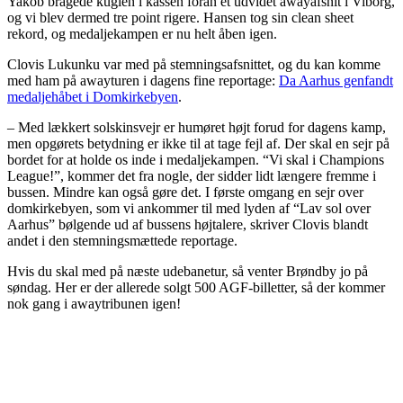
Yakob bragede kuglen i kassen foran et udvidet awayafsnit i Viborg,
og vi blev dermed tre point rigere. Hansen tog sin clean sheet
rekord, og medaljekampen er nu helt åben igen.
Clovis Lukunku var med på stemningsafsnittet, og du kan komme
med ham på awayturen i dagens fine reportage:
Da Aarhus genfandt
medaljehåbet i Domkirkebyen
.
– Med lækkert solskinsvejr er humøret højt forud for dagens kamp,
men opgørets betydning er ikke til at tage fejl af. Der skal en sejr på
bordet for at holde os inde i medaljekampen. “Vi skal i Champions
League!”, kommer det fra nogle, der sidder lidt længere fremme i
bussen. Mindre kan også gøre det. I første omgang en sejr over
domkirkebyen, som vi ankommer til med lyden af “Lav sol over
Aarhus” bølgende ud af bussens højtalere, skriver Clovis blandt
andet i den stemningsmættede reportage.
Hvis du skal med på næste udebanetur, så venter Brøndby jo på
søndag. Her er der allerede solgt 500 AGF-billetter, så der kommer
nok gang i awaytribunen igen!