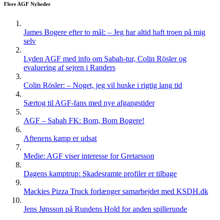
Flere AGF Nyheder
James Bogere efter to mål: – Jeg har altid haft troen på mig
selv
Lyden AGF med info om Sabah-tur, Colin Rösler og
evaluering af sejren i Randers
Colin Rösler: – Noget, jeg vil huske i rigtig lang tid
Særtog til AGF-fans med nye afgangstider
AGF – Sabah FK: Bom, Bom Bogere!
Aftenens kamp er udsat
Medie: AGF viser interesse for Gretarsson
Dagens kamptrup: Skadesramte profiler er tilbage
Mackies Pizza Truck forlænger samarbejdet med KSDH.dk
Jens Jønsson på Rundens Hold for anden spillerunde