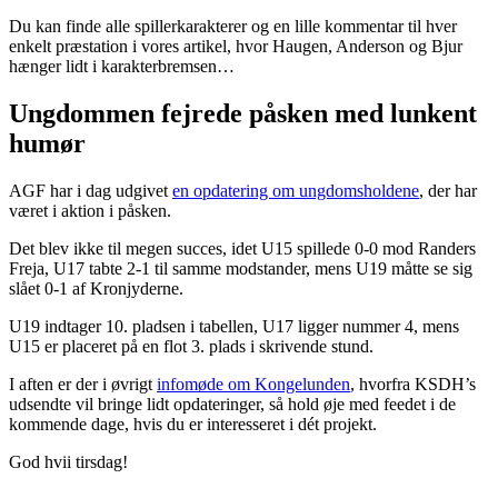
Du kan finde alle spillerkarakterer og en lille kommentar til hver
enkelt præstation i vores artikel, hvor Haugen, Anderson og Bjur
hænger lidt i karakterbremsen…
Ungdommen fejrede påsken med lunkent
humør
AGF har i dag udgivet
en opdatering om ungdomsholdene
, der har
været i aktion i påsken.
Det blev ikke til megen succes, idet U15 spillede 0-0 mod Randers
Freja, U17 tabte 2-1 til samme modstander, mens U19 måtte se sig
slået 0-1 af Kronjyderne.
U19 indtager 10. pladsen i tabellen, U17 ligger nummer 4, mens
U15 er placeret på en flot 3. plads i skrivende stund.
I aften er der i øvrigt
infomøde om Kongelunden
, hvorfra KSDH’s
udsendte vil bringe lidt opdateringer, så hold øje med feedet i de
kommende dage, hvis du er interesseret i dét projekt.
God hvii tirsdag!