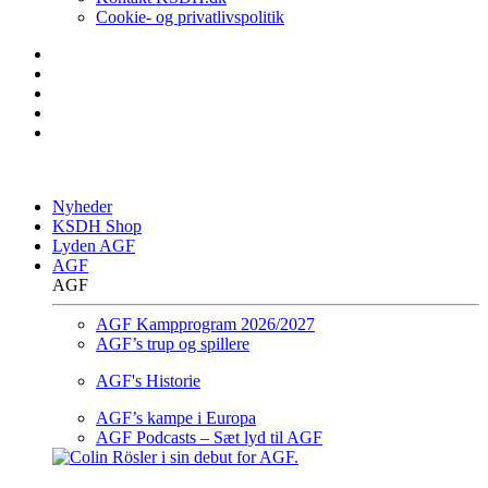
Cookie- og privatlivspolitik
Nyheder
KSDH Shop
Lyden AGF
AGF
AGF
AGF Kampprogram 2026/2027
AGF’s trup og spillere
AGF's Historie
AGF’s kampe i Europa
AGF Podcasts – Sæt lyd til AGF