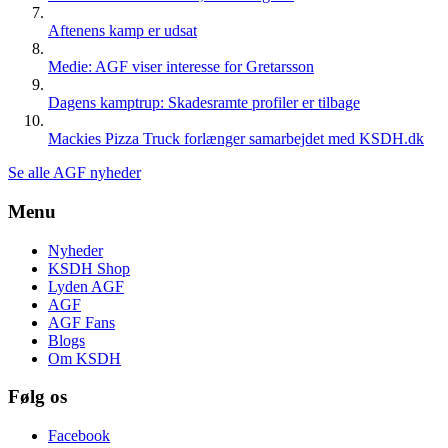
Aftenens kamp er udsat
Medie: AGF viser interesse for Gretarsson
Dagens kamptrup: Skadesramte profiler er tilbage
Mackies Pizza Truck forlænger samarbejdet med KSDH.dk
Se alle AGF nyheder
Menu
Nyheder
KSDH Shop
Lyden AGF
AGF
AGF Fans
Blogs
Om KSDH
Følg os
Facebook