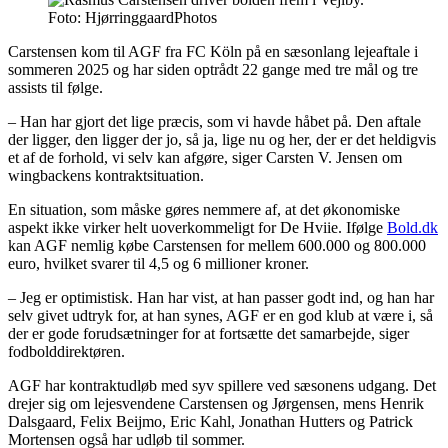
Foto: HjørringgaardPhotos
Carstensen kom til AGF fra FC Köln på en sæsonlang lejeaftale i
sommeren 2025 og har siden optrådt 22 gange med tre mål og tre
assists til følge.
– Han har gjort det lige præcis, som vi havde håbet på. Den aftale
der ligger, den ligger der jo, så ja, lige nu og her, der er det heldigvis
et af de forhold, vi selv kan afgøre, siger Carsten V. Jensen om
wingbackens kontraktsituation.
En situation, som måske gøres nemmere af, at det økonomiske
aspekt ikke virker helt uoverkommeligt for De Hviie. Ifølge
Bold.dk
kan AGF nemlig købe Carstensen for mellem 600.000 og 800.000
euro, hvilket svarer til 4,5 og 6 millioner kroner.
– Jeg er optimistisk. Han har vist, at han passer godt ind, og han har
selv givet udtryk for, at han synes, AGF er en god klub at være i, så
der er gode forudsætninger for at fortsætte det samarbejde, siger
fodbolddirektøren.
AGF har kontraktudløb med syv spillere ved sæsonens udgang. Det
drejer sig om lejesvendene Carstensen og Jørgensen, mens Henrik
Dalsgaard, Felix Beijmo, Eric Kahl, Jonathan Hutters og Patrick
Mortensen også har udløb til sommer.