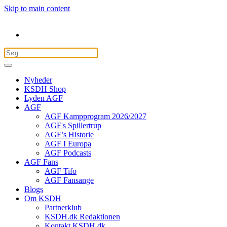
Skip to main content
Nyheder
KSDH Shop
Lyden AGF
AGF
AGF Kampprogram 2026/2027
AGF's Spillertrup
AGF’s Historie
AGF I Europa
AGF Podcasts
AGF Fans
AGF Tifo
AGF Fansange
Blogs
Om KSDH
Partnerklub
KSDH.dk Redaktionen
Kontakt KSDH.dk