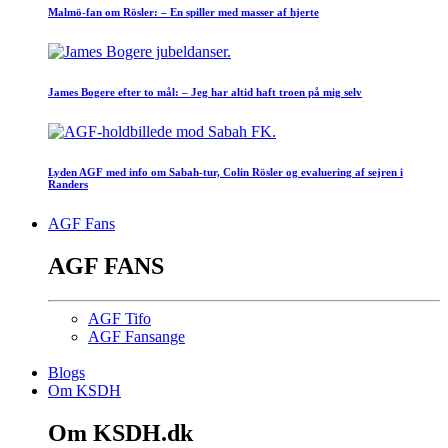
Malmö-fan om Rösler: – En spiller med masser af hjerte
James Bogere efter to mål: – Jeg har altid haft troen på mig selv
Lyden AGF med info om Sabah-tur, Colin Rösler og evaluering af sejren i
Randers
AGF Fans
AGF FANS
AGF Tifo
AGF Fansange
Blogs
Om KSDH
Om KSDH.dk