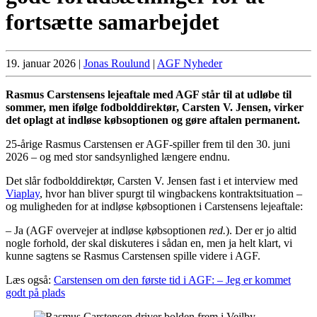
fortsætte samarbejdet
19. januar 2026
|
Jonas Roulund
|
AGF Nyheder
Rasmus Carstensens lejeaftale med AGF står til at udløbe til
sommer, men ifølge fodbolddirektør, Carsten V. Jensen, virker
det oplagt at indløse købsoptionen og gøre aftalen permanent.
25-årige Rasmus Carstensen er AGF-spiller frem til den 30. juni
2026 – og med stor sandsynlighed længere endnu.
Det slår fodbolddirektør, Carsten V. Jensen fast i et interview med
Viaplay
, hvor han bliver spurgt til wingbackens kontraktsituation –
og muligheden for at indløse købsoptionen i Carstensens lejeaftale:
– Ja (AGF overvejer at indløse købsoptionen
red.
). Der er jo altid
nogle forhold, der skal diskuteres i sådan en, men ja helt klart, vi
kunne sagtens se Rasmus Carstensen spille videre i AGF.
Læs også:
Carstensen om den første tid i AGF: – Jeg er kommet
godt på plads