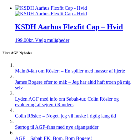
KSDH Aarhus Flexfit Cap – Hvid
Dette
199.00
kr.
Vælg muligheder
vare
har
Flere AGF Nyheder
flere
varianter.
Mulighederne
Malmö-fan om Rösler: – En spiller med masser af hjerte
kan
vælges
James Bogere efter to mål: – Jeg har altid haft troen på mig
på
selv
varesiden
Lyden AGF med info om Sabah-tur, Colin Rösler og
evaluering af sejren i Randers
Colin Rösler: – Noget, jeg vil huske i rigtig lang tid
Særtog til AGF-fans med nye afgangstider
AGF – Sabah FK: Bom, Bom Bogere!