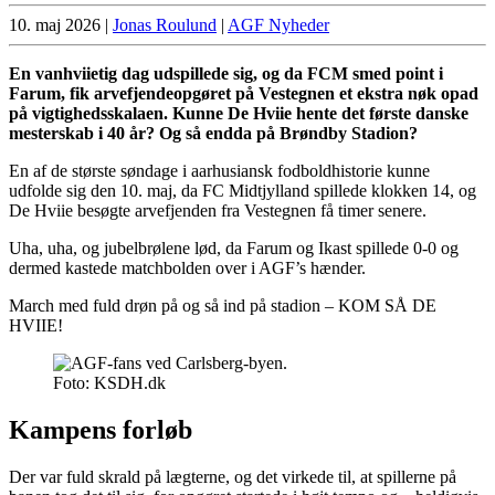
10. maj 2026
|
Jonas Roulund
|
AGF Nyheder
En vanhviietig dag udspillede sig, og da FCM smed point i
Farum, fik arvefjendeopgøret på Vestegnen et ekstra nøk opad
på vigtighedsskalaen. Kunne De Hviie hente det første danske
mesterskab i 40 år? Og så endda på Brøndby Stadion?
En af de største søndage i aarhusiansk fodboldhistorie kunne
udfolde sig den 10. maj, da FC Midtjylland spillede klokken 14, og
De Hviie besøgte arvefjenden fra Vestegnen få timer senere.
Uha, uha, og jubelbrølene lød, da Farum og Ikast spillede 0-0 og
dermed kastede matchbolden over i AGF’s hænder.
March med fuld drøn på og så ind på stadion – KOM SÅ DE
HVIIE!
Foto: KSDH.dk
Kampens forløb
Der var fuld skrald på lægterne, og det virkede til, at spillerne på