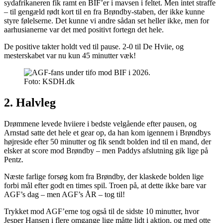
sydafrikaneren fik ramt en BIF’er i mavsen i feltet. Men intet straffe
– til gengæld rødt kort til en fra Brøndby-staben, der ikke kunne
styre følelserne. Det kunne vi andre sådan set heller ikke, men for
aarhusianerne var det med positivt fortegn det hele.
De positive takter holdt ved til pause. 2-0 til De Hviie, og
mesterskabet var nu kun 45 minutter væk!
Foto: KSDH.dk
2. Halvleg
Drømmene levede hviiere i bedste velgående efter pausen, og
Arnstad satte det hele et gear op, da han kom igennem i Brøndbys
højreside efter 50 minutter og fik sendt bolden ind til en mand, der
elsker at score mod Brøndby – men Paddys afslutning gik lige på
Pentz.
Næste farlige forsøg kom fra Brøndby, der klaskede bolden lige
forbi mål efter godt en times spil. Troen på, at dette ikke bare var
AGF’s dag – men AGF’s ÅR – tog til!
Trykket mod AGF’erne tog også til de sidste 10 minutter, hvor
Jesper Hansen i flere omgange lige måtte lidt i aktion, og med otte