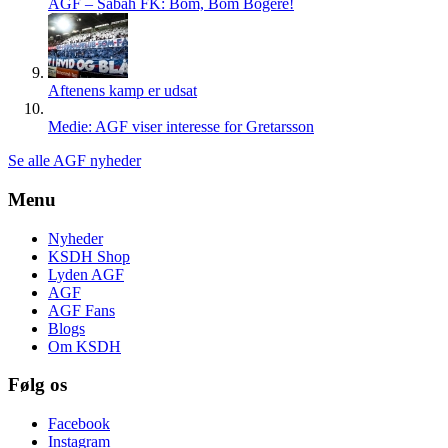
AGF – Sabah FK: Bom, Bom Bogere!
Aftenens kamp er udsat
Medie: AGF viser interesse for Gretarsson
Se alle AGF nyheder
Menu
Nyheder
KSDH Shop
Lyden AGF
AGF
AGF Fans
Blogs
Om KSDH
Følg os
Facebook
Instagram