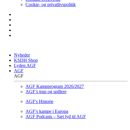
Cookie- og privatlivspolitik
Nyheder
KSDH Shop
Lyden AGF
AGF
AGF
AGF Kampprogram 2026/2027
AGF’s trup og spillere
AGF's Historie
AGF’s kampe i Europa
AGF Podcasts – Sæt lyd til AGF