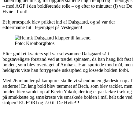
banen tog det til sig, for opgøret startede i højt tempo og – heldigvis
– med AGF i den boldførende rolle – og efter to minutter (!) var De
Hviie i front!
Et hjørnespark blev prikket ind af Dalsgaard, og så var der
eddermame fut i fejemøget på Vestegnen!
Foto: Kronborgfotos
Efter godt et kvarters spil var selvsamme Dalsgaard så i
bogstaveligste forstand ved at trædei spinaten, da han hang lidt fast i
bolden, som blev overtaget af Ambæk. Han spurtede mod mål, men
heldigvis viste han forrygende uskarphed og lossede bolden forbi.
Med 26 minutter på kampuret skulle vi så endnu en glædestur op af
sæderne! En lang bold blev tæmmet af Bech, som blev tacklet, men
bolden blev samlet op af Kevin Yakob, der tog et par lækre træk og
på smukkeste og smækreste vis smaskede bolden i mål helt ude ved
stolpen! EUFORI og 2-0 til De Hviie!!!