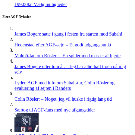
Dette
199.00
kr.
Vælg muligheder
vare
har
Flere AGF Nyheder
flere
varianter.
Mulighederne
James Bogere satte i gang i festen fra starten mod Sabah!
kan
vælges
Hedenstad efter AGF-sejr: – Et godt udgangspunkt
på
varesiden
Malmö-fan om Rösler: – En spiller med masser af hjerte
James Bogere efter to mål: – Jeg har altid haft troen på mig
selv
Lyden AGF med info om Sabah-tur, Colin Rösler og
evaluering af sejren i Randers
Colin Rösler: – Noget, jeg vil huske i rigtig lang tid
Særtog til AGF-fans med nye afgangstider