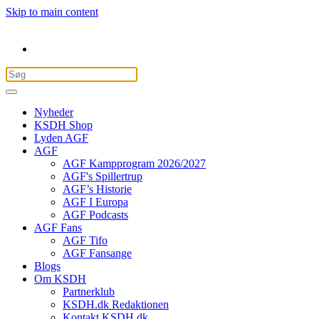
Skip to main content
Nyheder
KSDH Shop
Lyden AGF
AGF
AGF Kampprogram 2026/2027
AGF's Spillertrup
AGF’s Historie
AGF I Europa
AGF Podcasts
AGF Fans
AGF Tifo
AGF Fansange
Blogs
Om KSDH
Partnerklub
KSDH.dk Redaktionen
Kontakt KSDH.dk