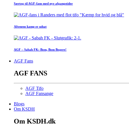
Særtog til AGF-fans med nye afgangstider
Aftenens kamp er udsat
AGF – Sabah FK: Bom, Bom Bogere!
AGF Fans
AGF FANS
AGF Tifo
AGF Fansange
Blogs
Om KSDH
Om KSDH.dk