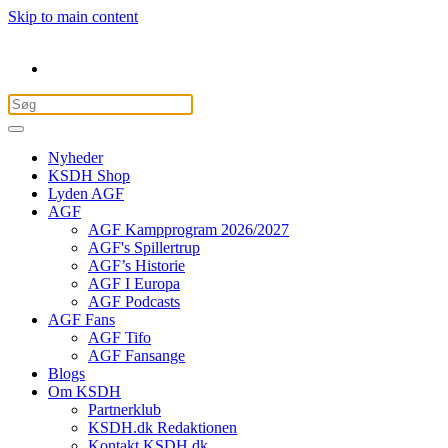
Skip to main content
Nyheder
KSDH Shop
Lyden AGF
AGF
AGF Kampprogram 2026/2027
AGF's Spillertrup
AGF’s Historie
AGF I Europa
AGF Podcasts
AGF Fans
AGF Tifo
AGF Fansange
Blogs
Om KSDH
Partnerklub
KSDH.dk Redaktionen
Kontakt KSDH.dk