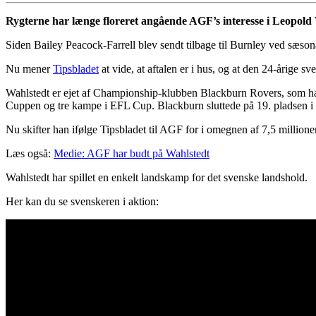
Rygterne har længe floreret angående AGF’s interesse i Leopold Wah
Siden Bailey Peacock-Farrell blev sendt tilbage til Burnley ved sæso
Nu mener
Tipsbladet
at vide, at aftalen er i hus, og at den 24-årige
Wahlstedt er ejet af Championship-klubben Blackburn Rovers, som han 
Cuppen og tre kampe i EFL Cup. Blackburn sluttede på 19. pladsen 
Nu skifter han ifølge Tipsbladet til AGF for i omegnen af 7,5 millione
Læs også:
Medie: AGF har budt på Wahlstedt
Wahlstedt har spillet en enkelt landskamp for det svenske landshold.
Her kan du se svenskeren i aktion: