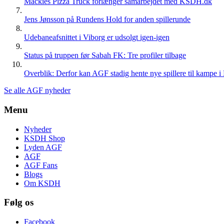
Mackies Pizza Truck forlænger samarbejdet med KSDH.dk
Jens Jønsson på Rundens Hold for anden spillerunde
Udebaneafsnittet i Viborg er udsolgt igen-igen
Status på truppen før Sabah FK: Tre profiler tilbage
Overblik: Derfor kan AGF stadig hente nye spillere til kampe i
Se alle AGF nyheder
Menu
Nyheder
KSDH Shop
Lyden AGF
AGF
AGF Fans
Blogs
Om KSDH
Følg os
Facebook