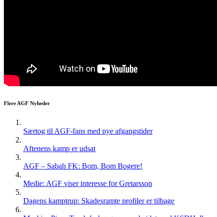
Flere AGF Nyheder
Særtog til AGF-fans med nye afgangstider
Aftenens kamp er udsat
AGF – Sabah FK: Bom, Bom Bogere!
Medie: AGF viser interesse for Gretarsson
Dagens kamptrup: Skadesramte profiler er tilbage