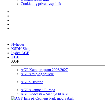
Cookie- og privatlivspolitik
Nyheder
KSDH Shop
Lyden AGF
AGF
AGF
AGF Kampprogram 2026/2027
AGF’s trup og spillere
AGF's Historie
AGF’s kampe i Europa
AGF Podcasts – Sæt lyd til AGF