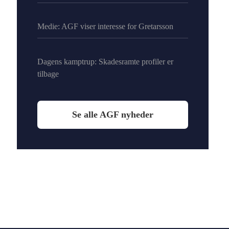
Medie: AGF viser interesse for Gretarsson
Dagens kamptrup: Skadesramte profiler er
tilbage
Se alle AGF nyheder