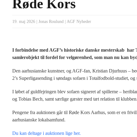
Røde Kors
19. maj 2026
|
Jonas Roulund
|
AGF Nyheder
I forbindelse med AGF’s historiske danske mesterskab har 
samlerobjekt til fordel for velgørenhed, som man nu kan by
Den aarhusianske kunstner, og AGF-fan, Kristian Djurhuus –
2’s Superligasending i søndags sofaen i Totalfodbold-studiet, og 
I løbet af guldfejringen blev sofaen signeret af spillerne – herib
og Tobias Bech, samt særlige gæster med tæt relation til klubben
Pengene fra auktionen går til Røde Kors Aarhus, som er en frivilli
aarhusianske lokalsamfund.
Du kan deltage i auktionen lige her.