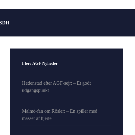
SDH
Flere AGF Nyheder
Hedenstad efter AGF-sejr: – Et godt
udgangspunkt
Malmö-fan om Rösler: – En spiller med
masser af hjerte