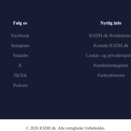
Følg os
Nyttig info
Facebook
KSDH.dk Redaktione
Instagram
Kontakt KSDH.dk
Youtube
Cookie- og privatlivspoli
X
Handelsbetingelser
TikTok
Fortrydelsesret
Podcast
©
2026
KSDH.dk. Alle rettigheder forbeholdes.