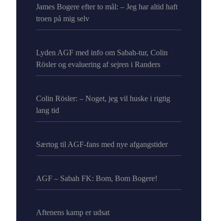
James Bogere efter to mål: – Jeg har altid haft
troen på mig selv
Lyden AGF med info om Sabah-tur, Colin
Rösler og evaluering af sejren i Randers
Colin Rösler: – Noget, jeg vil huske i rigtig
lang tid
Særtog til AGF-fans med nye afgangstider
AGF – Sabah FK: Bom, Bom Bogere!
Aftenens kamp er udsat