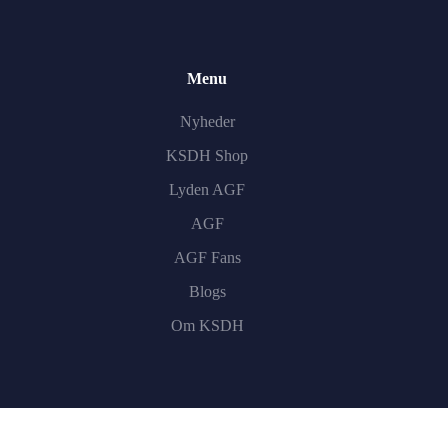
Menu
Nyheder
KSDH Shop
Lyden AGF
AGF
AGF Fans
Blogs
Om KSDH