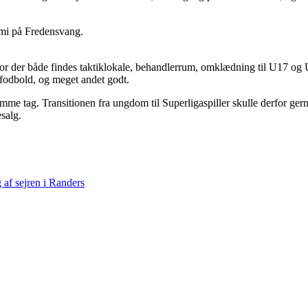
r der både findes taktiklokale, behandlerrum, omklædning til U17 og U1
dfodbold, og meget andet godt.
 samme tag. Transitionen fra ungdom til Superligaspiller skulle derfor g
salg.
af sejren i Randers