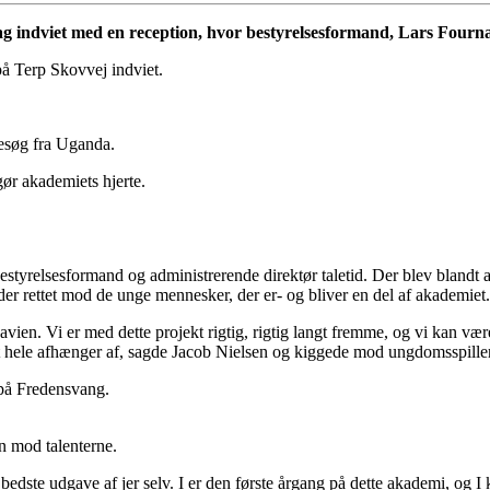
indviet med en reception, hvor bestyrelsesformand, Lars Fournais
på Terp Skovvej indviet.
besøg fra Uganda.
gør akademiets hjerte.
relsesformand og administrerende direktør taletid. Der blev blandt an
eder rettet mod de unge mennesker, der er- og bliver en del af akademiet.
navien. Vi er med dette projekt rigtig, rigtig langt fremme, og vi kan væ
et hele afhænger af, sagde Jacob Nielsen og kiggede mod ungdomsspille
en mod talenterne.
den bedste udgave af jer selv. I er den første årgang på dette akademi, o