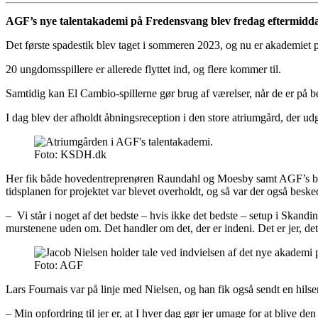
AGF’s nye talentakademi på Fredensvang blev fredag eftermiddag 
Det første spadestik blev taget i sommeren 2023, og nu er akademiet 
20 ungdomsspillere er allerede flyttet ind, og flere kommer til.
Samtidig kan El Cambio-spillerne gør brug af værelser, når de er på 
I dag blev der afholdt åbningsreception i den store atriumgård, der ud
Foto: KSDH.dk
Her fik både hovedentreprenøren Raundahl og Moesby samt AGF’s besty
tidsplanen for projektet var blevet overholdt, og så var der også besk
– Vi står i noget af det bedste – hvis ikke det bedste – setup i Skandi
murstenene uden om. Det handler om det, der er indeni. Det er jer, d
Foto: AGF
Lars Fournais var på linje med Nielsen, og han fik også sendt en hils
– Min opfordring til jer er, at I hver dag gør jer umage for at blive 