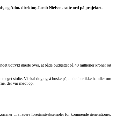
, og Adm. direktør, Jacob Nielsen, satte ord på projektet.
det udtrykt glæde over, at både budgettet på 40 millioner kroner og
re meget stolte. Vi skal dog også huske på, at det her ikke handler om
rne, der var mødt op.
g I kommer til at agere foregangseksempler for kommende generationer,