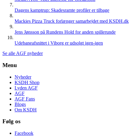
Dagens kamptrup: Skadesramte profiler er tilbage
Mackies Pizza Truck forlænger samarbejdet med KSDH.dk
Jens Jønsson på Rundens Hold for anden spillerunde
Udebaneafsnittet i Viborg er udsolgt igen-igen
Se alle AGF nyheder
Menu
Nyheder
KSDH Shop
Lyden AGF
AGF
AGF Fans
Blogs
Om KSDH
Følg os
Facebook