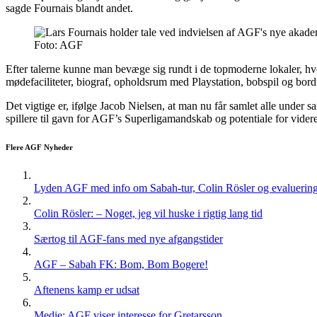
sagde Fournais blandt andet.
Foto: AGF
Efter talerne kunne man bevæge sig rundt i de topmoderne lokaler, hvo
mødefaciliteter, biograf, opholdsrum med Playstation, bobspil og bor
Det vigtige er, ifølge Jacob Nielsen, at man nu får samlet alle under
spillere til gavn for AGF’s Superligamandskab og potentiale for videre
Flere AGF Nyheder
Lyden AGF med info om Sabah-tur, Colin Rösler og evaluering 
Colin Rösler: – Noget, jeg vil huske i rigtig lang tid
Særtog til AGF-fans med nye afgangstider
AGF – Sabah FK: Bom, Bom Bogere!
Aftenens kamp er udsat
Medie: AGF viser interesse for Gretarsson