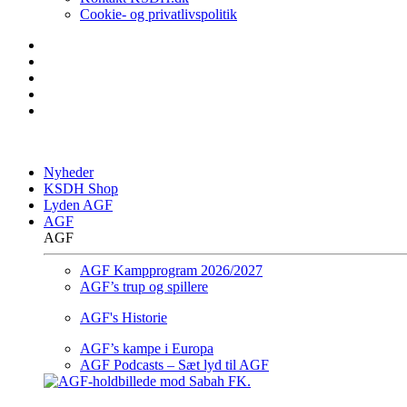
Cookie- og privatlivspolitik
Nyheder
KSDH Shop
Lyden AGF
AGF
AGF
AGF Kampprogram 2026/2027
AGF’s trup og spillere
AGF's Historie
AGF’s kampe i Europa
AGF Podcasts – Sæt lyd til AGF