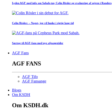
Lyden AGF med info om Sabah-tur, Colin Rösler og evaluering af sejren i Randers
Colin Rösler: – Noget, jeg vil huske i rigtig lang tid
Særtog til AGF-fans med nye afgangstider
AGF Fans
AGF FANS
AGF Tifo
AGF Fansange
Blogs
Om KSDH
Om KSDH.dk