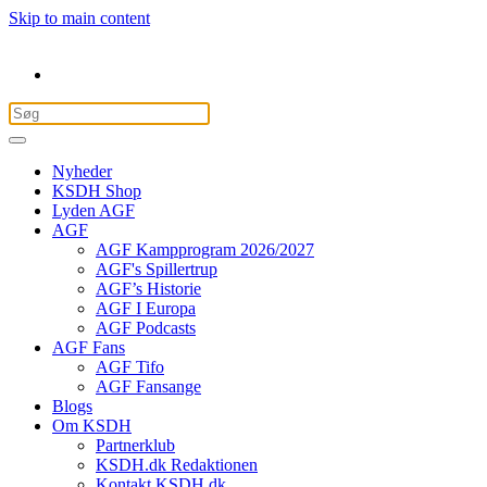
Skip to main content
Nyheder
KSDH Shop
Lyden AGF
AGF
AGF Kampprogram 2026/2027
AGF's Spillertrup
AGF’s Historie
AGF I Europa
AGF Podcasts
AGF Fans
AGF Tifo
AGF Fansange
Blogs
Om KSDH
Partnerklub
KSDH.dk Redaktionen
Kontakt KSDH.dk