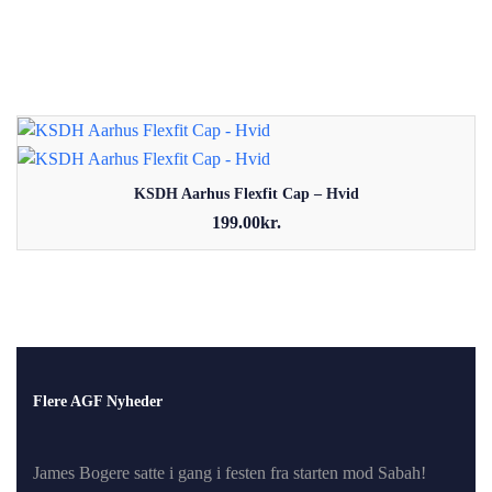
KSDH Aarhus Flexfit Cap – Hvid
199.00
kr.
Dette vare har flere varianter. Mulighederne kan vælges på
varesiden
Flere AGF Nyheder
James Bogere satte i gang i festen fra starten mod Sabah!