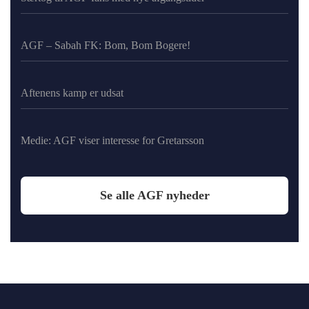
AGF – Sabah FK: Bom, Bom Bogere!
Aftenens kamp er udsat
Medie: AGF viser interesse for Gretarsson
Se alle AGF nyheder