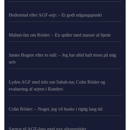
Hedenstad efter AGF-sejr: – Et godt udgangspunkt
Malmö-fan om Rösler: – En spiller med masser af hjerte
James Bogere efter to mål: – Jeg har altid haft troen på mig
selv
Lyden AGF med info om Sabah-tur, Colin Rösler og
evaluering af sejren i Randers
Colin Rösler: – Noget, jeg vil huske i rigtig lang tid
Særtog til AGF-fans med nye afgangstider