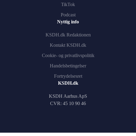
TikTok
Podcast
Nyttig info
KSDH.dk Redaktionen
Kontakt KSDH.dk
Cookie- og privatlivspolitik
Handelsbetingelser
Fortrydelsesret
KSDH.dk
KSDH Aarhus ApS
CVR: 45 10 90 46