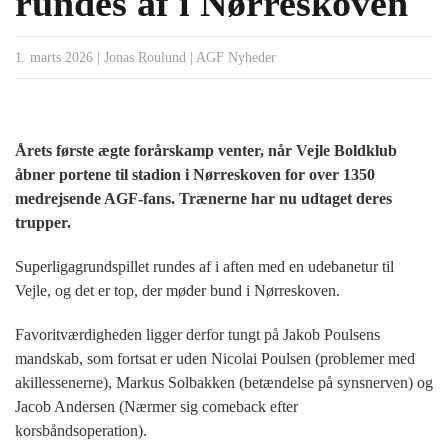
rundes af i Nørreskoven
1. marts 2026
|
Jonas Roulund
|
AGF Nyheder
Årets første ægte forårskamp venter, når Vejle Boldklub
åbner portene til stadion i Nørreskoven for over 1350
medrejsende AGF-fans. Trænerne har nu udtaget deres
trupper.
Superligagrundspillet rundes af i aften med en udebanetur til
Vejle, og det er top, der møder bund i Nørreskoven.
Favoritværdigheden ligger derfor tungt på Jakob Poulsens
mandskab, som fortsat er uden Nicolai Poulsen (problemer med
akillessenerne), Markus Solbakken (betændelse på synsnerven) og
Jacob Andersen (Nærmer sig comeback efter
korsbåndsoperation).