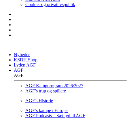
Cookie- og privatlivspolitik
Nyheder
KSDH Shop
Lyden AGF
AGF
AGF
AGF Kampprogram 2026/2027
AGF’s trup og spillere
AGF's Historie
AGF’s kampe i Europa
AGF Podcasts – Sæt lyd til AGF