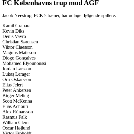
FC Københavns trup mod AGF
Jacob Neestrup, FCK’s træner, har udtaget følgende spillere:
Kamil Grabara
Kevin Diks
Denis Vavro
Christian Sørensen
Viktor Claesson
Magnus Mattsson
Diogo Gonçalves
Mohamed Elyounoussi
Jordan Larsson
Lukas Lerager
Orri Óskarsson
Elias Jelert
Peter Ankersen
Birger Meling
Scott McKenna
Elias Achouri
Alex Rúnarsson
Rasmus Falk
William Clem
Oscar Højlund
Victor Froholdt