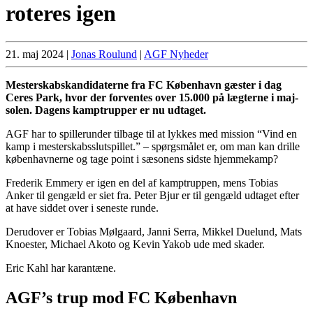
roteres igen
21. maj 2024
|
Jonas Roulund
|
AGF Nyheder
Mesterskabskandidaterne fra FC København gæster i dag
Ceres Park, hvor der forventes over 15.000 på lægterne i maj-
solen. Dagens kamptrupper er nu udtaget.
AGF har to spillerunder tilbage til at lykkes med mission “Vind en
kamp i mesterskabsslutspillet.” – spørgsmålet er, om man kan drille
københavnerne og tage point i sæsonens sidste hjemmekamp?
Frederik Emmery er igen en del af kamptruppen, mens Tobias
Anker til gengæld er siet fra. Peter Bjur er til gengæld udtaget efter
at have siddet over i seneste runde.
Derudover er Tobias Mølgaard, Janni Serra, Mikkel Duelund, Mats
Knoester, Michael Akoto og Kevin Yakob ude med skader.
Eric Kahl har karantæne.
AGF’s trup mod FC København