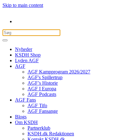
Skip to main content
Nyheder
KSDH Shop
Lyden AGF
AGF
AGF Kampprogram 2026/2027
AGF's Spillertrup
AGF’s Historie
AGF I Europa
AGF Podcasts
AGF Fans
AGF Tifo
AGF Fansange
Blogs
Om KSDH
Partnerklub
KSDH.dk Redaktionen
Kontakt KSDH.dk