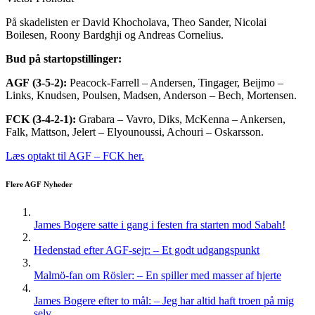
På skadelisten er David Khocholava, Theo Sander, Nicolai
Boilesen, Roony Bardghji og Andreas Cornelius.
Bud på startopstillinger:
AGF
(3-5-2):
Peacock-Farrell – Andersen, Tingager, Beijmo –
Links, Knudsen, Poulsen, Madsen, Anderson – Bech, Mortensen.
FCK (3-4-2-1):
Grabara – Vavro, Diks, McKenna – Ankersen,
Falk, Mattson, Jelert – Elyounoussi, Achouri – Oskarsson.
Læs optakt til AGF – FCK her.
Flere AGF Nyheder
James Bogere satte i gang i festen fra starten mod Sabah!
Hedenstad efter AGF-sejr: – Et godt udgangspunkt
Malmö-fan om Rösler: – En spiller med masser af hjerte
James Bogere efter to mål: – Jeg har altid haft troen på mig
selv