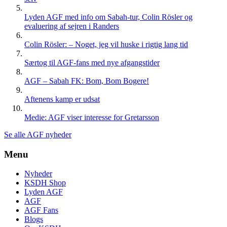
Lyden AGF med info om Sabah-tur, Colin Rösler og
evaluering af sejren i Randers
Colin Rösler: – Noget, jeg vil huske i rigtig lang tid
Særtog til AGF-fans med nye afgangstider
AGF – Sabah FK: Bom, Bom Bogere!
Aftenens kamp er udsat
Medie: AGF viser interesse for Gretarsson
Se alle AGF nyheder
Menu
Nyheder
KSDH Shop
Lyden AGF
AGF
AGF Fans
Blogs