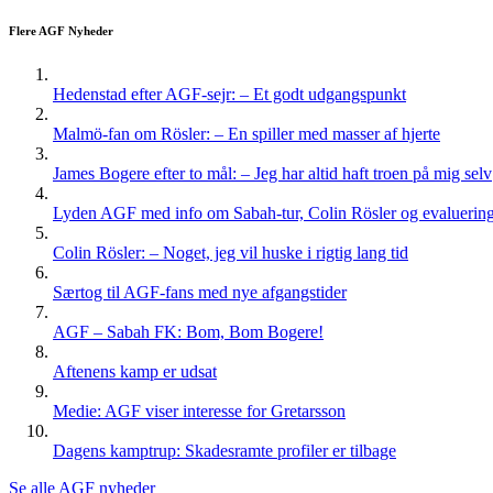
Flere AGF Nyheder
Hedenstad efter AGF-sejr: – Et godt udgangspunkt
Malmö-fan om Rösler: – En spiller med masser af hjerte
James Bogere efter to mål: – Jeg har altid haft troen på mig selv
Lyden AGF med info om Sabah-tur, Colin Rösler og evaluering 
Colin Rösler: – Noget, jeg vil huske i rigtig lang tid
Særtog til AGF-fans med nye afgangstider
AGF – Sabah FK: Bom, Bom Bogere!
Aftenens kamp er udsat
Medie: AGF viser interesse for Gretarsson
Dagens kamptrup: Skadesramte profiler er tilbage
Se alle AGF nyheder