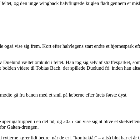
 feltet, og den unge wingback halvflugtede kuglen fladt gennem et misk
gså vise sig frem. Kort efter halvlegens start endte et hjørnespark efte
v Duelund væltet omkuld i feltet. Han tog sig selv af straffesparket, som 
 bolden videre til Tobias Bach, der spillede Duelund fri, inden han alts
ødte gå fra banen med et smil på læberne efter årets første dyst.
erligatruppen i en del tid, og 2025 kan vise sig at blive et skelsætte
d for Galten-drengen.
t rytterne kører lidt bedre, når de er i “kontraktår” – altså blot har et