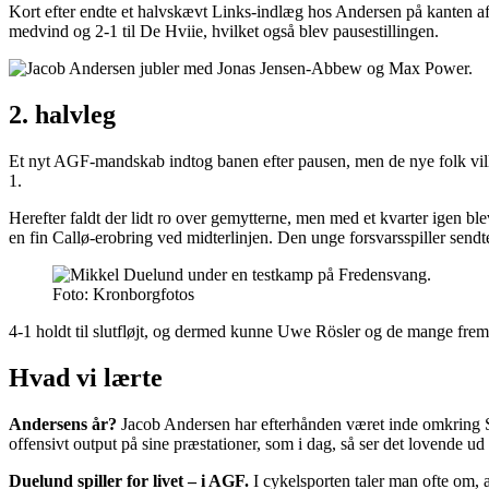
Kort efter endte et halvskævt Links-indlæg hos Andersen på kanten af
medvind og 2-1 til De Hviie, hvilket også blev pausestillingen.
2. halvleg
Et nyt AGF-mandskab indtog banen efter pausen, men de nye folk ville o
1.
Herefter faldt der lidt ro over gemytterne, men med et kvarter igen ble
en fin Callø-erobring ved midterlinjen. Den unge forsvarsspiller sendte
Foto: Kronborgfotos
4-1 holdt til slutfløjt, og dermed kunne Uwe Rösler og de mange fremm
Hvad vi lærte
Andersens år?
Jacob Andersen har efterhånden været inde omkring Sup
offensivt output på sine præstationer, som i dag, så ser det lovende u
Duelund spiller for livet – i AGF.
I cykelsporten taler man ofte om, a