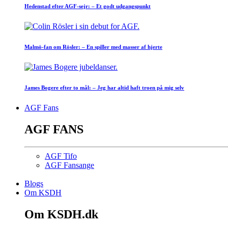
Hedenstad efter AGF-sejr: – Et godt udgangspunkt
Malmö-fan om Rösler: – En spiller med masser af hjerte
James Bogere efter to mål: – Jeg har altid haft troen på mig selv
AGF Fans
AGF FANS
AGF Tifo
AGF Fansange
Blogs
Om KSDH
Om KSDH.dk