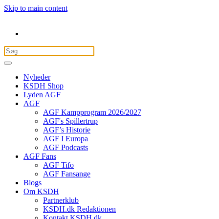
Skip to main content
Nyheder
KSDH Shop
Lyden AGF
AGF
AGF Kampprogram 2026/2027
AGF's Spillertrup
AGF’s Historie
AGF I Europa
AGF Podcasts
AGF Fans
AGF Tifo
AGF Fansange
Blogs
Om KSDH
Partnerklub
KSDH.dk Redaktionen
Kontakt KSDH.dk