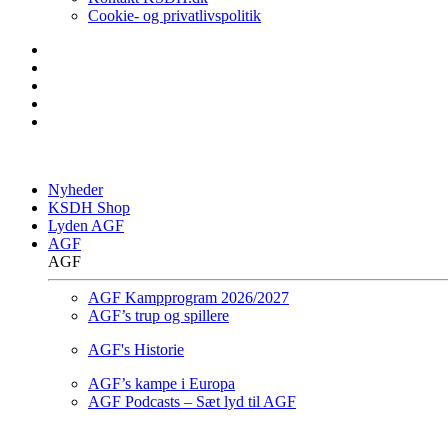
Cookie- og privatlivspolitik
Nyheder
KSDH Shop
Lyden AGF
AGF
AGF
AGF Kampprogram 2026/2027
AGF’s trup og spillere
AGF's Historie
AGF’s kampe i Europa
AGF Podcasts – Sæt lyd til AGF