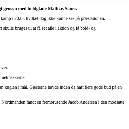
igt gensyn med boldglade Mathias Sauer.
 kamp i 2025, hvilket dog ikke kunne ses på præstationen.
lle bruges til at få set alle i aktion og få bold- og
over.
dt netmaskerne.
 han kuglen i mål. Gæsterne havde inden da haft flere gode bud på en
tad. Nordmanden fandt en frembrusende Jacob Andersen i den modsatte