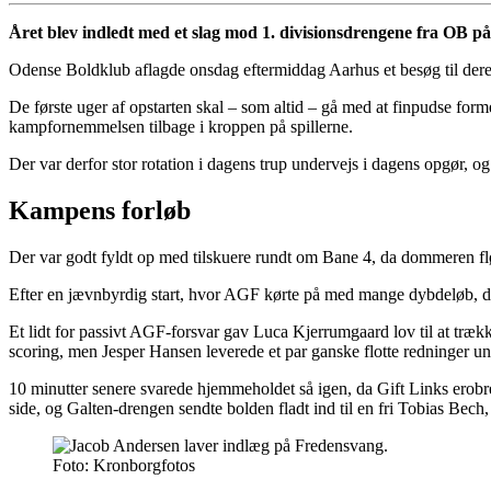
Året blev indledt med et slag mod 1. divisionsdrengene fra OB p
Odense Boldklub aflagde onsdag eftermiddag Aarhus et besøg til deres
De første uger af opstarten skal – som altid – gå med at finpudse for
kampfornemmelsen tilbage i kroppen på spillerne.
Der var derfor stor rotation i dagens trup undervejs i dagens opgør, og 
Kampens forløb
Der var godt fyldt op med tilskuere rundt om Bane 4, da dommeren fløj
Efter en jævnbyrdig start, hvor AGF kørte på med mange dybdeløb, di
Et lidt for passivt AGF-forsvar gav Luca Kjerrumgaard lov til at trækk
scoring, men Jesper Hansen leverede et par ganske flotte redninger un
10 minutter senere svarede hjemmeholdet så igen, da Gift Links erob
side, og Galten-drengen sendte bolden fladt ind til en fri Tobias Bech, 
Foto: Kronborgfotos