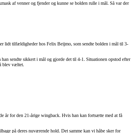
mask af venner og fjender og kunne se bolden rulle i mål. Så var der
r lidt tilfældigheder hos Felix Beijmo, som sendte bolden i mål til 3-
han sendte sikkert i mål og gjorde det til 4-1. Situationen opstod efter
å blev væltet.
nde år for den 21-årige wingback. Hvis han kan fortsætte med at få
 år tilbage på deres nuværende hold. Det samme kan vi håbe sker for