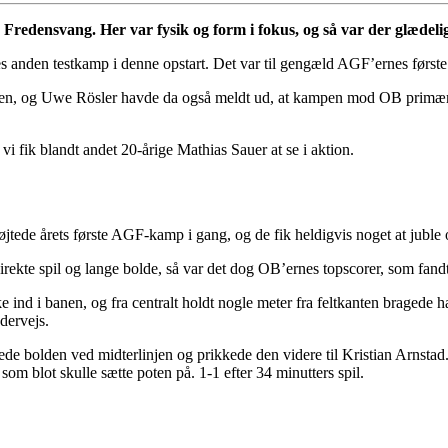
å Fredensvang. Her var fysik og form i fokus, og så var der glædel
 anden testkamp i denne opstart. Det var til gengæld AGF’ernes første
men, og Uwe Rösler havde da også meldt ud, at kampen mod OB primært sku
vi fik blandt andet 20-årige Mathias Sauer at se i aktion.
tede årets første AGF-kamp i gang, og de fik heldigvis noget at juble 
rekte spil og lange bolde, så var det dog OB’ernes topscorer, som fan
e ind i banen, og fra centralt holdt nogle meter fra feltkanten bragede
dervejs.
rede bolden ved midterlinjen og prikkede den videre til Kristian Arns
som blot skulle sætte poten på. 1-1 efter 34 minutters spil.